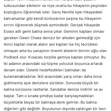
tutkusundan etkilenir ve niye ısrarla bu hikayenin peşinden
koştuğunu öğrenmek ister. Genç Neville tıpkı hikayedeki
kahramanlar gibi kendi korkularının peşine bu hikayenin
sırrını öğrenerek düşmek azmindedir. Gerçek hikayede
Essex adlı gemi balina avına çıkar. Geminin kaptanı olması
gereken Owen Chase denizci bir aileden gelmediği için
ikinci kaptan olarak atanır asıl kaptan ise hiç tecrübesi
olmayan ama bu sanayinin önemli ailelerin birinin oğlu olan
Podllack olur. Kısacası torpille gemiye kaptan olmuştur. Bu
iki adamın arasındaki sürtüşme yolculuk boyunca artarak
devam eder. Üstelik hedefledikleri balinaları da
bulamamaktadırlar. İkili arasındaki yarış onları daha önce
gidilmemiş açık denizlere sürükler. Sonunda büyük bir
balina sürüsüne rastlarlar. Sandallar denize indirilir ve av
başlar. Tam o sırada şimdiye kadar karşılaşmadıkları
büyüklükte beyaz bir balinaya denk gelirler. Bu balina
diğerleri gibi değildir. Boyutunun dışında saldırgan bir tavrı