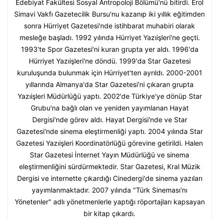
Edebiyat Fakültesi Sosyal Antropoloji Bölümü'nü bitirdi. Erol
Simavi Vakfı Gazetecilik Bursu'nu kazanıp iki yıllık eğitimden
sonra Hürriyet Gazetesi'nde istihbarat muhabiri olarak
mesleğe başladı. 1992 yılında Hürriyet Yazıişleri'ne geçti.
1993'te Spor Gazetesi'ni kuran grupta yer aldı. 1996'da
Hürriyet Yazıişleri'ne döndü. 1999'da Star Gazetesi
kuruluşunda bulunmak için Hürriyet'ten ayrıldı. 2000-2001
yıllarında Almanya'da Star Gazetesi'ni çıkaran grupta
Yazıişleri Müdürlüğü yaptı. 2002'de Türkiye'ye dönüp Star
Grubu'na bağlı olan ve yeniden yayımlanan Hayat
Dergisi'nde görev aldı. Hayat Dergisi'nde ve Star
Gazetesi'nde sinema eleştirmenliği yaptı. 2004 yılında Star
Gazetesi Yazıişleri Koordinatörlüğü görevine getirildi. Halen
Star Gazetesi İnternet Yayın Müdürlüğü ve sinema
eleştirmenliğini sürdürmektedir. Star Gazetesi, Kral Müzik
Dergisi ve internette çıkardığı Cinedergi'de sinema yazıları
yayımlanmaktadır. 2007 yılında "Türk Sineması'nı
Yönetenler" adlı yönetmenlerle yaptığı röportajları kapsayan
bir kitap çıkardı.