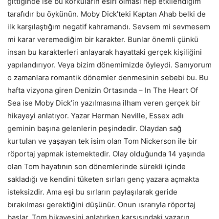
gittiğinde ise bu korkuların esiri olması hep etkilendiğim
tarafıdır bu öykünün. Moby Dick’teki Kaptan Ahab belki de
ilk karşılaştığım negatif kahramandı. Sevsem mi sevmesem
mi karar veremediğim bir karakter. Bunlar önemli çünkü
insan bu karakterleri anlayarak hayattaki gerçek kişiliğini
yapılandırıyor. Veya bizim dönemimizde öyleydi. Sanıyorum
o zamanlara romantik dönemler denmesinin sebebi bu. Bu
hafta vizyona giren Denizin Ortasında – In The Heart Of
Sea ise Moby Dick’in yazılmasına ilham veren gerçek bir
hikayeyi anlatıyor. Yazar Herman Neville, Essex adlı
geminin başına gelenlerin peşindedir. Olaydan sağ
kurtulan ve yaşayan tek isim olan Tom Nickerson ile bir
röportaj yapmak istemektedir. Olay olduğunda 14 yaşında
olan Tom hayatının son dönemlerinde sürekli içinde
sakladığı ve kendini tüketen sırları genç yazara açmakta
isteksizdir. Ama eşi bu sırların paylaşılarak geride
bırakılması gerektiğini düşünür. Onun ısrarıyla röportaj
başlar. Tom hikayesini anlatırken karşısındaki yazarın