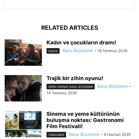
RELATED ARTICLES
Kadın ve çocukların dramı!
Banu Bozdemir
-
18 Temmuz 2026
DOSYA
Trajik bir zihin oyunu!
Banu Bozdemir
-
DIREN SINEMA: BANU BOZDEMIR
14 Temmuz 2026
Sinema ve yeme kültürünün
buluşma noktası: Gastronomi
Film Festivali!
Banu Bozdemir
-
8 Haziran 2026
CINEHABER