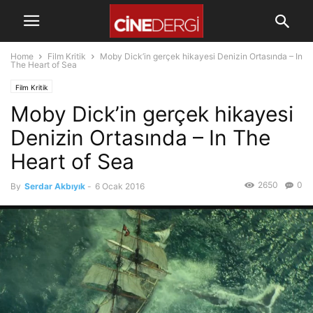
Home
Film Kritik
Moby Dick’in gerçek hikayesi Denizin Ortasında – In
The Heart of Sea
Film Kritik
Moby Dick’in gerçek hikayesi
Denizin Ortasında – In The
Heart of Sea
2650
0
By
Serdar Akbıyık
-
6 Ocak 2016