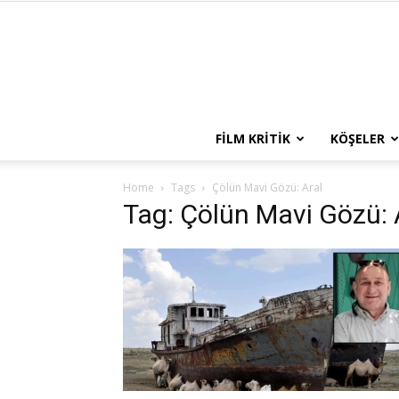
FILM KRITIK
KÖŞELER
Home
Tags
Çölün Mavi Gözü: Aral
Tag: Çölün Mavi Gözü: 