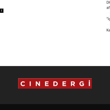
DI
af
3
“İ
Ka