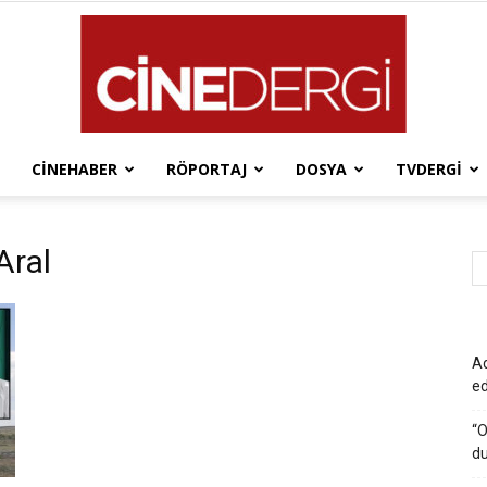
CINEHABER
RÖPORTAJ
DOSYA
TVDERGI
Cinedergi
Aral
Ad
e
“O
du