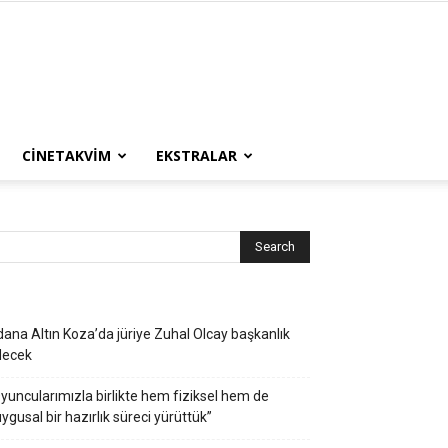
CINETAKVIM
EKSTRALAR
ana Altın Koza’da jüriye Zuhal Olcay başkanlık
decek
yuncularımızla birlikte hem fiziksel hem de
ygusal bir hazırlık süreci yürüttük”