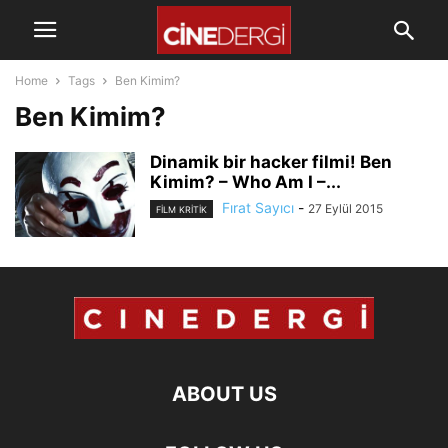
Home
Tags
Ben Kimim?
Ben Kimim?
Dinamik bir hacker filmi! Ben
Kimim? – Who Am I –...
Fırat Sayıcı
-
27 Eylül 2015
FILM KRITIK
ABOUT US