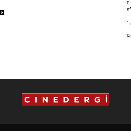
DI
af
0
“İ
Ka