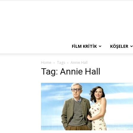
FILM KRITIK
KÖŞELER
Home
Tags
Annie Hall
Tag: Annie Hall