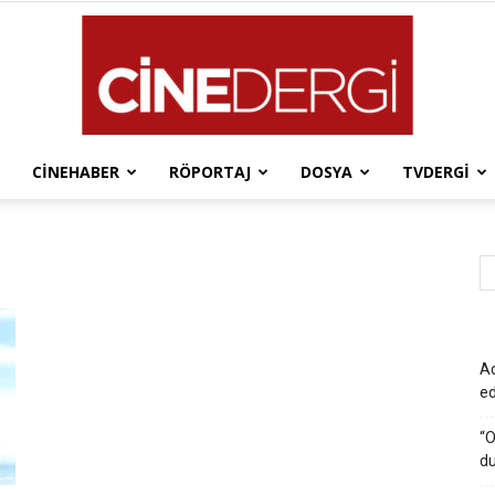
CINEHABER
RÖPORTAJ
DOSYA
TVDERGI
Cinedergi
Ad
e
“O
du