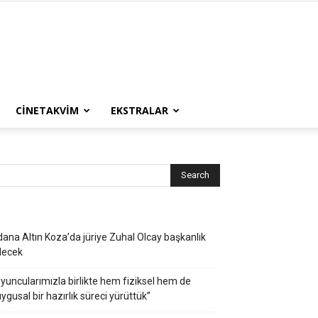
CINETAKVIM
EKSTRALAR
ana Altın Koza’da jüriye Zuhal Olcay başkanlık
decek
yuncularımızla birlikte hem fiziksel hem de
ygusal bir hazırlık süreci yürüttük”