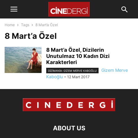
Home
Tags
8 Mart’a Özel
8 Mart’a Özel
8 Mart’a Özel, Dizilerin
Unutulmaz 10 Kadın Dizi
Karakterleri
Gizem Merve
DIZIMANIA: GIZEM MERVE KABOĞLU
Kaboğlu
-
12 Mart 2017
ABOUT US