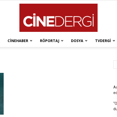
CINEHABER
RÖPORTAJ
DOSYA
TVDERGI
Cinedergi
Ad
e
“O
du