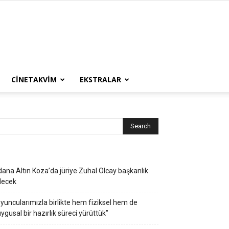
CINETAKVIM
EKSTRALAR
ana Altın Koza’da jüriye Zuhal Olcay başkanlık
decek
yuncularımızla birlikte hem fiziksel hem de
ygusal bir hazırlık süreci yürüttük”