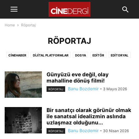
Home
Röportaj
RÖPORTAJ
CINEHABER
DIJITAL PLATFORMLAR
DOSYA
EDITÖR
EDİTORYAL
EKSTRALAR
FILM KRITIK
KENDINE AIT BIR KÖŞE
KISA FİLM
KÖŞE
RÖPORTAJ
TV BÖLÜMÜ
VIZYON SONRASI MÜLAHAZA
Günyüzü eve değil, olay
mahalline dönüş filmi!
Banu Bozdemir
-
3 Mayıs 2026
RÖPORTAJ
Bir sanatçı olarak görünür olmak
ile sanatsal idealizmin aslında
uzlaşmaz olduğunu...
Banu Bozdemir
-
30 Nisan 2026
RÖPORTAJ