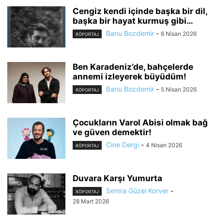
Cengiz kendi içinde başka bir dil,
başka bir hayat kurmuş gibi…
Banu Bozdemir
-
6 Nisan 2026
RÖPORTAJ
Ben Karadeniz’de, bahçelerde
annemi izleyerek büyüdüm!
Banu Bozdemir
-
5 Nisan 2026
RÖPORTAJ
Çocukların Varol Abisi olmak bağ
ve güven demektir!
Cine Dergi
-
4 Nisan 2026
RÖPORTAJ
Duvara Karşı Yumurta
Semra Güzel Korver
-
RÖPORTAJ
28 Mart 2026