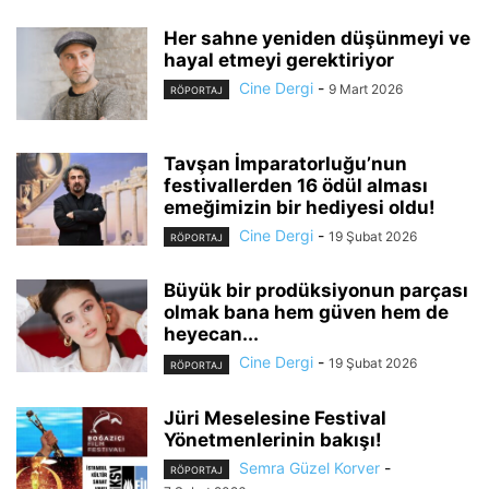
Her sahne yeniden düşünmeyi ve
hayal etmeyi gerektiriyor
Cine Dergi
-
9 Mart 2026
RÖPORTAJ
Tavşan İmparatorluğu’nun
festivallerden 16 ödül alması
emeğimizin bir hediyesi oldu!
Cine Dergi
-
19 Şubat 2026
RÖPORTAJ
Büyük bir prodüksiyonun parçası
olmak bana hem güven hem de
heyecan...
Cine Dergi
-
19 Şubat 2026
RÖPORTAJ
Jüri Meselesine Festival
Yönetmenlerinin bakışı!
Semra Güzel Korver
-
RÖPORTAJ