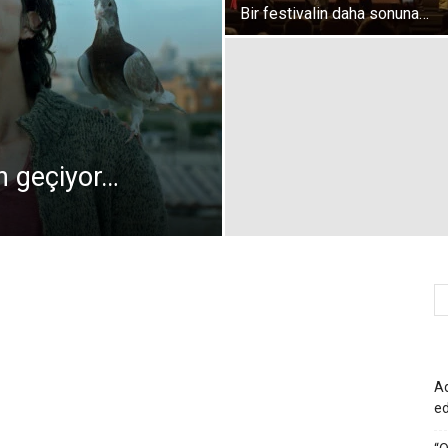
Bir festivalin daha sonuna…
n geçiyor…
Ad
e