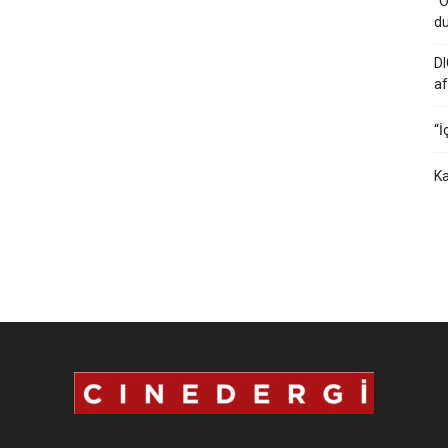
“O
du
DI
af
“İ
Ka