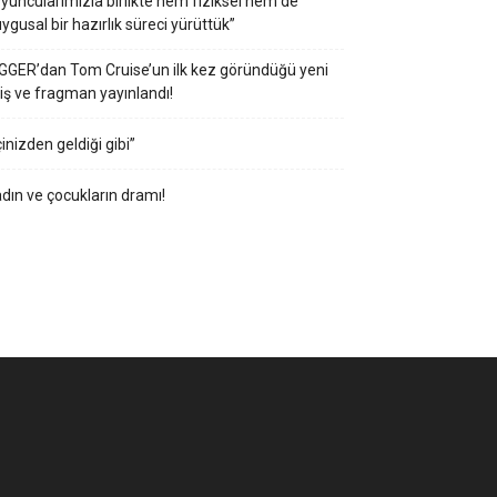
yuncularımızla birlikte hem fiziksel hem de
ygusal bir hazırlık süreci yürüttük”
GGER’dan Tom Cruise’un ilk kez göründüğü yeni
iş ve fragman yayınlandı!
çinizden geldiği gibi”
dın ve çocukların dramı!