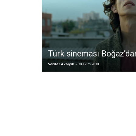
Türk sineması Boğaz’da
Serdar Akbıyık
-
30 Ekim 2018