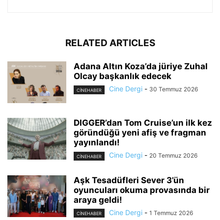
RELATED ARTICLES
Adana Altın Koza’da jüriye Zuhal
Olcay başkanlık edecek
Cine Dergi
-
30 Temmuz 2026
CINEHABER
DIGGER’dan Tom Cruise’un ilk kez
göründüğü yeni afiş ve fragman
yayınlandı!
Cine Dergi
-
20 Temmuz 2026
CINEHABER
Aşk Tesadüfleri Sever 3’ün
oyuncuları okuma provasında bir
araya geldi!
Cine Dergi
-
1 Temmuz 2026
CINEHABER