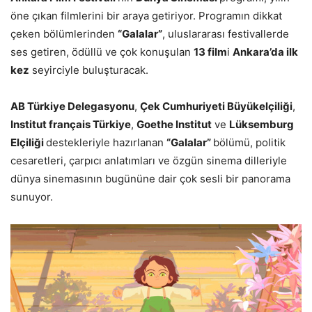
öne çıkan filmlerini bir araya getiriyor. Programın dikkat
çeken bölümlerinden
“
Galalar”
, uluslararası festivallerde
ses getiren, ödüllü ve çok konuşulan
13 film
i
Ankara
’
da ilk
kez
seyirciyle buluşturacak.
AB Türkiye Delegasyonu
,
Çek Cumhuriyeti Büyükelçiliği
,
Institut franç
ais T
ürkiye
,
Goethe Institut
ve
Lüksemburg
Elçiliği
destekleriyle hazırlanan
“
Galalar”
bölümü, politik
cesaretleri, çarpıcı anlatımları ve özgün sinema dilleriyle
dünya sinemasının bugününe dair çok sesli bir panorama
sunuyor.