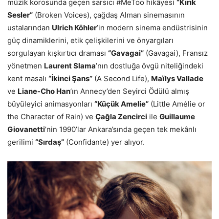
müzik korosunda geçen sarsıcı #MeToo hikâyesi
“
Kırık
Sesler”
(Broken Voices), çağdaş Alman sinemasının
ustalarından
Ulrich K
ö
hler
’in modern sinema endüstrisinin
güç dinamiklerini, etik çelişkilerini ve önyargıları
sorgulayan kışkırtıcı draması
“
Gavagai
”
(Gavagai), Fransız
yönetmen
Laurent Slama
’nın dostluğa övgü niteliğindeki
kent masalı
“İkinci Şans”
(A Second Life),
Ma
ï
lys Vallade
ve
Liane-Cho Han
’ın Annecy’den Seyirci Ödülü almış
büyüleyici animasyonları
“
Küçük Amelie”
(Little Amélie or
the Character of Rain) ve
Çağ
la Zencirci
ile
Guillaume
Giovanetti
’nin 1990’lar Ankara’sında geçen tek mekânlı
gerilimi
“
Sırdaş”
(Confidante) yer alıyor.