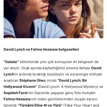
David Lynch ve Fatma Hassuna belgeselleri
“
Galalar”
bölümünde yılın çok konuşulan iki belgeseli de
yer alıyor: Ocak ayında kaybettiğimiz sinema dehası
David
Lynch
’in ardında bıraktığı büyüleyici ve esrarengiz külliyatı
araştıran
St
é
phane Ghez
imzalı
“
David Lynch: Bir
Hollywood Gizemi
”
(David Lynch: A Hollywood Mystery) ve
Sepideh Farsi
’nin Gazze’de yaşayan genç foto muhabir
Fatma Hassuna
’nın video günlüklerinden oluşan sarsıcı
tanıklığı
“
Y
üreğini Eline Al ve Yürü”
(Take Your Heart and