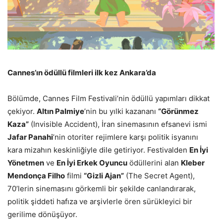
Cannes’ın ödüllü filmleri ilk kez Ankara’da
Bölümde, Cannes Film Festivali’nin ödüllü yapımları dikkat
çekiyor.
Altın Palmiye
’nin bu yılki kazananı
“
G
ö
rünmez
Kaza”
(Invisible Accident), İran sinemasının efsanevi ismi
Jafar Panahi
’nin otoriter rejimlere karşı politik isyanını
kara mizahın keskinliğiyle dile getiriyor. Festivalden
En
İyi
Y
ö
netmen
ve
En İyi Erkek Oyuncu
ödüllerini alan
Kleber
Mendon
ç
a Filho
filmi
“
Gizli Ajan”
(The Secret Agent),
70’lerin sinemasını görkemli bir şekilde canlandırarak,
politik şiddeti hafıza ve arşivlerle ören sürükleyici bir
gerilime dönüşüyor.