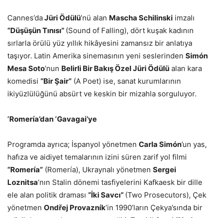
Cannes’da
Jüri Ödülü
’nü alan
Mascha Schilinski
imzalı
“
Düşüşün Tınısı”
(Sound of Falling), dört kuşak kadının
sırlarla örülü yüz yıllık hikâyesini zamansız bir anlatıya
taşıyor. Latin Amerika sinemasının yeni seslerinden
Sim
ó
n
Mesa Soto
’nun
Belirli Bir Bakış Özel Jüri Ödülü
alan kara
komedisi
“
Bir Ş
air
”
(A Poet) ise, sanat kurumlarının
ikiyüzlülüğünü absürt ve keskin bir mizahla sorguluyor.
‘
Romer
ía’dan ‘Gavagai’ye
Programda ayrıca; İspanyol yönetmen
Carla Sim
ó
n
’un yas,
hafıza ve aidiyet temalarının izini süren zarif yol filmi
“
Romer
ía”
(Romería), Ukraynalı yönetmen
Sergei
Loznitsa
’nın Stalin dönemi tasfiyelerini Kafkaesk bir dille
ele alan politik draması
“İki Savcı”
(Two Prosecutors), Çek
yönetmen
Ond
řej Provazník
’in 1990’ların Çekya’sında bir