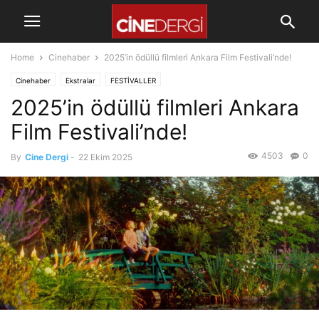
Home
Cinehaber
2025’in ödüllü filmleri Ankara Film Festivali’nde!
Cinehaber
Ekstralar
FESTİVALLER
2025’in ödüllü filmleri Ankara
Film Festivali’nde!
4503
0
By
Cine Dergi
-
22 Ekim 2025