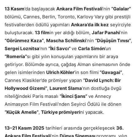
13 Kasım
’da başlayacak
Ankara Film Festivali
’nin
“Galalar”
bölümü, Cannes, Berlin, Toronto, Karlovy Vary gibi prestijli
festivallerden ödüllü yapımları
Ankara
’
da ilk kez
seyirciyle
buluşturacak.
13 film
in yer aldığı bölüm,
Jafar Panahi
’nin
“
G
ö
rünmez Kaza”
,
Mascha Schilinski
’nin
“
Düşüşün Tınısı”
,
Sergei Loznitsa
’nın
“İki Savcı”
ve
Carla Sim
ó
n
’un
“
Romer
ía”
sı gibi yılın konuşulan yapımlarını bir araya
getiriyor. Bölümde ayrıca, çağdaş Alman sinemasının önde
gelen isimlerinden
Ulrich K
ö
hler
’in son filmi
“
Gavagai
”
,
Cannes Klasikler’de prömiyer yapan
“
David Lynch: Bir
Hollywood Gizemi
”
,
Laurent Slama
’nın dostluğa övgü
niteliğindeki Paris masalı
“İkinci Şans”
ve Annecy
Animasyon Film Festivali’nden Seyirci Ödülü ile dönen
“
Küçü
k Amelie
”
,
Türkiye pr
ö
miyeri
ni yapacak.
13–21 Kasım 2025
tarihleri arasında gerçekleşecek
36.
Ankara Film Festivali
’nin
Dünya Sineması
programı, yılın