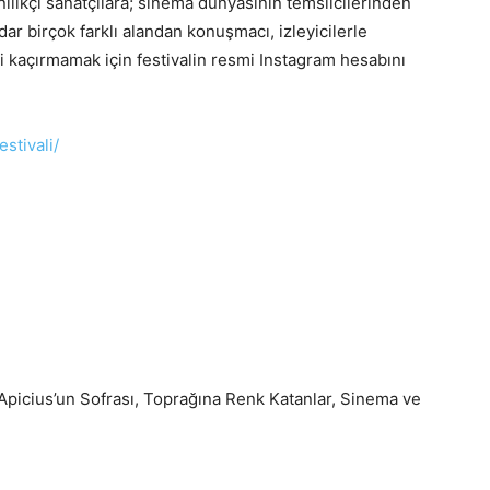
ilikçi sanatçılara; sinema dünyasının temsilcilerinden
ar birçok farklı alandan konuşmacı, izleyicilerle
ri kaçırmamak için festivalin resmi Instagram hesabını
stivali/
Apicius’un Sofrası, Toprağına Renk Katanlar, Sinema ve