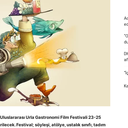
Ad
e
“O
du
DI
af
“İ
Ka
luslararası Urla Gastronomi Film Festivali 23-25
lecek. Festival; söyleşi, atölye, ustalık sınıfı, tadım