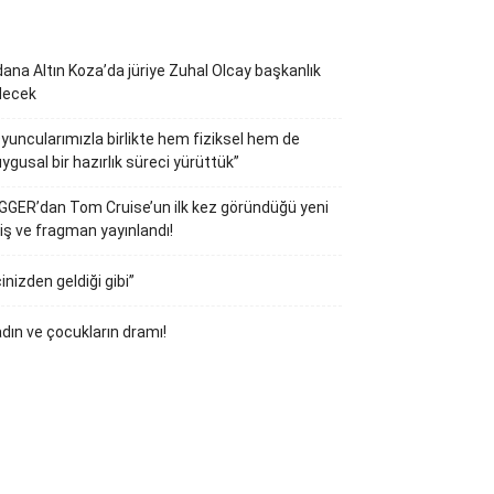
ana Altın Koza’da jüriye Zuhal Olcay başkanlık
decek
yuncularımızla birlikte hem fiziksel hem de
ygusal bir hazırlık süreci yürüttük”
GGER’dan Tom Cruise’un ilk kez göründüğü yeni
iş ve fragman yayınlandı!
çinizden geldiği gibi”
dın ve çocukların dramı!