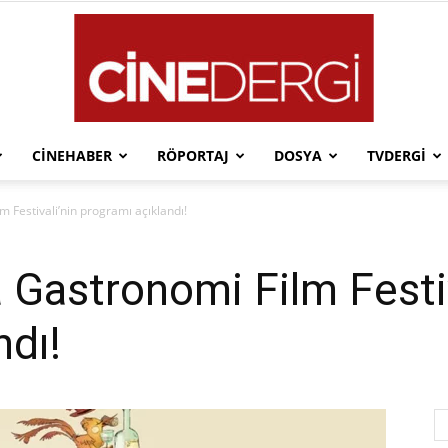
CINEHABER
RÖPORTAJ
DOSYA
TVDERGI
Cinedergi
m Festivali’nin programı açıklandı!
a Gastronomi Film Festiv
ndı!