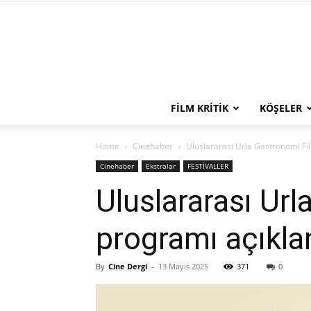
FILM KRITIK
KÖŞELER
Home
Cinehaber
Uluslararası Urla Gastronomi Fil
Cinehaber
Ekstralar
FESTİVALLER
Uluslararası Url
programı açıkla
By
Cine Dergi
-
13 Mayıs 2025
371
0