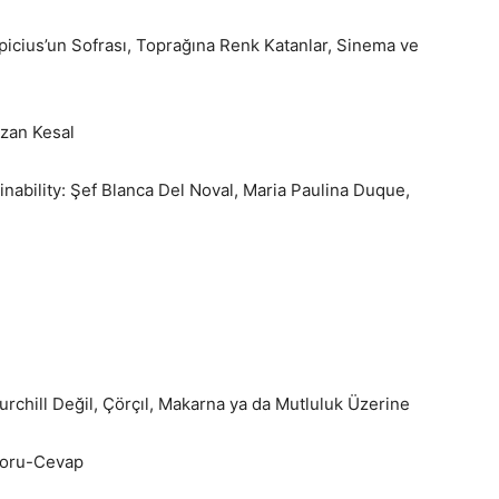
picius’un Sofrası, Toprağına Renk Katanlar, Sinema ve
azan Kesal
ainability: Şef Blanca Del Noval, Maria Paulina Duque,
rchill Değil, Çörçıl, Makarna ya da Mutluluk Üzerine
 Soru-Cevap