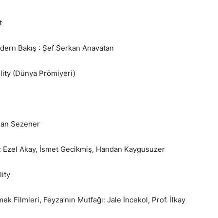
t
odern Bakış : Şef Serkan Anavatan
lity (Dünya Prömiyeri)
sman Sezener
ri: Ezel Akay, İsmet Gecikmiş, Handan Kaygusuzer
lity
ek Filmleri, Feyza’nın Mutfağı: Jale İncekol, Prof. İlkay