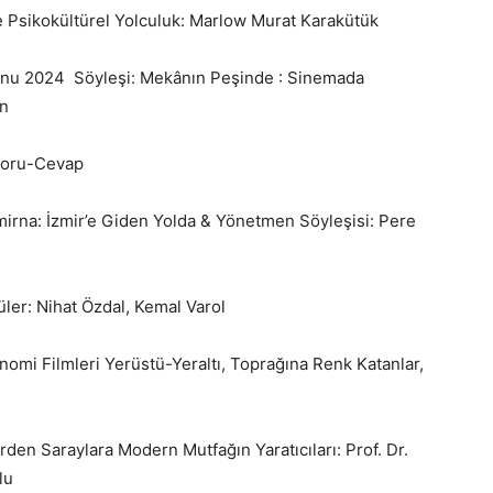
e Psikokültürel Yolculuk: Marlow Murat Karakütük
enu 2024 Söyleşi: Mekânın Peşinde : Sinemada
en
 Soru-Cevap
mirna: İzmir’e Giden Yolda & Yönetmen Söyleşisi: Pere
üler: Nihat Özdal, Kemal Varol
nomi Filmleri Yerüstü-Yeraltı, Toprağına Renk Katanlar,
rden Saraylara Modern Mutfağın Yaratıcıları: Prof. Dr.
lu