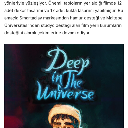
yönleriyle yüzleşiyor. Önemli tabloların yer aldığı filmde 12
adet dekor tasarımı ve 17 adet kukla tasarımı yapılmıştır. Bu
amaçla Smartaclay markasından hamur desteği ve Maltepe
Üniversitesi’nden stüdyo desteği alan film yerli kurumların
desteğini alarak çekimlerine devam ediyor.