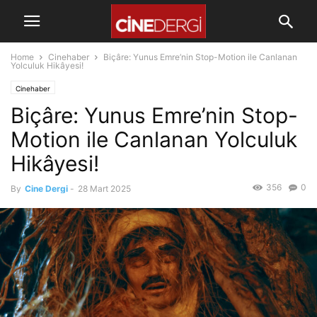
Home
Cinehaber
Biçâre: Yunus Emre’nin Stop-Motion ile Canlanan
Yolculuk Hikâyesi!
Cinehaber
Biçâre: Yunus Emre’nin Stop-
Motion ile Canlanan Yolculuk
Hikâyesi!
356
0
By
Cine Dergi
-
28 Mart 2025