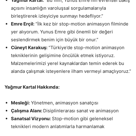
Yağmur Kartal:
“Bu film, Yunus Emre’nin evrensel bakış
açısını insanlığın varoluşsal sorgulamalarıyla
birleştirerek izleyiciye sunmayı hedefliyor.”
Emre Erçil:
“İlk kez bir stop-motion animasyon filminde
yer alıyorum. Yunus Emre gibi önemli bir değeri
seslendirmek benim için büyük bir onur.”
Cüneyt Karakuş:
“Türkiye’de stop-motion animasyon
tekniklerinin gelişimine öncülük etmek istiyoruz.
Malzemelerimizi yerel kaynaklardan temin ederek bu
alanda çalışmak isteyenlere ilham vermeyi amaçlıyoruz.”
Yağmur Kartal Hakkında:
Mesleği:
Yönetmen, animasyon sanatçısı
Çalışma Alanı:
Disiplinlerarası sanat ve animasyon
Sanatsal Vizyonu:
Stop-motion gibi geleneksel
teknikleri modern anlatımlarla harmanlamak