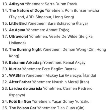
Adisyon
Yönetmen: Serra Duran Paralı
The Nature of Dogs
Yönetmen: Pom Bunsermvicha
(Tayland, ABD, Singapur, Hong Kong)
Little Bird
Yönetmen: Sara Schiavone (İtalya)
Aç Açına
Yönetmen: Ahmet Toğaç
Ultraviolet
Yönetmen: Veerle De Wilde (Belçika,
Hollanda)
The Burning Night
Yönetmen: Demon Wong (Çin, Hong
Kong)
Babamın Arkadaşı
Yönetmen: Kemal Akçay
Kurtlar
Yönetmen: Ecre Begüm Bayrak
WAShhh
Yönetmen: Mickey Lai (Malezya, İrlanda)
After Father
Yönetmen: Noushin Meraji (İran)
La idea de una isla
Yönetmen: Carmen Pedrero
(İspanya)
Kötü Bir Gün
Yönetmen: Yaşar Güney Yurdakul
The Poison Cat
Yönetmen: Tian Guan (Çin)