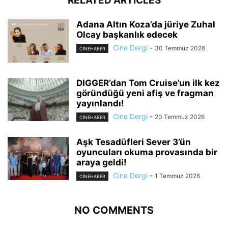
RELATED ARTICLES
Adana Altın Koza’da jüriye Zuhal
Olcay başkanlık edecek
Cine Dergi
-
30 Temmuz 2026
CINEHABER
DIGGER’dan Tom Cruise’un ilk kez
göründüğü yeni afiş ve fragman
yayınlandı!
Cine Dergi
-
20 Temmuz 2026
CINEHABER
Aşk Tesadüfleri Sever 3’ün
oyuncuları okuma provasında bir
araya geldi!
Cine Dergi
-
1 Temmuz 2026
CINEHABER
NO COMMENTS