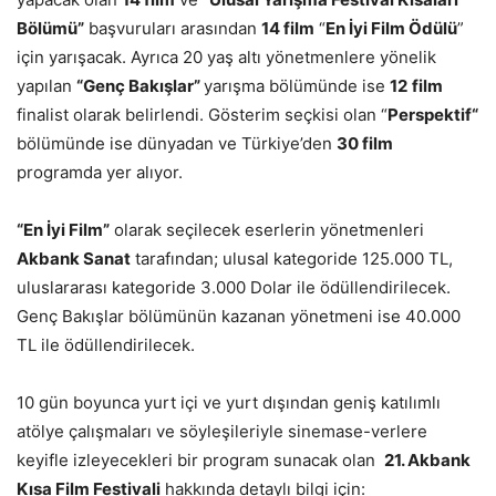
Bölümü”
başvuruları arasından
14 film
“
En İyi Film Ödülü
”
için yarışacak. Ayrıca 20 yaş altı yönetmenlere yönelik
yapılan
“Genç Bakışlar”
yarışma bölümünde ise
12
film
finalist olarak belirlendi. Gösterim seçkisi olan “
Perspektif“
bölümünde ise dünyadan ve Türkiye’den
30 film
programda yer alıyor.
“En İyi Film”
olarak seçilecek eserlerin yönetmenleri
Akbank Sanat
tarafından; ulusal kategoride 125.000 TL,
uluslararası kategoride 3.000 Dolar ile ödüllendirilecek.
Genç Bakışlar bölümünün kazanan yönetmeni ise 40.000
TL ile ödüllendirilecek.
10 gün boyunca yurt içi ve yurt dışından geniş katılımlı
atölye çalışmaları ve söyleşileriyle sinemase-verlere
keyifle izleyecekleri bir program sunacak olan
21. Akbank
Kısa Film Festivali
hakkında detaylı bilgi için: