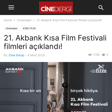
Home
Cinehaber
21. Akbank Kısa Film Festivali filmleri açıklandı!
Cinehaber
KISA FİLM
21. Akbank Kısa Film Festivali
filmleri açıklandı!
1156
0
By
Cine Dergi
-
4 Mart 2025