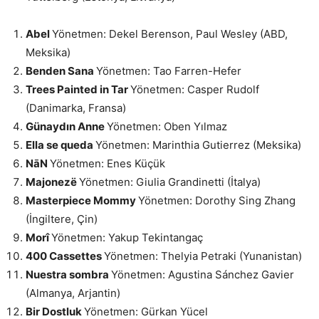
Abel
Yönetmen: Dekel Berenson, Paul Wesley (ABD,
Meksika)
Benden Sana
Yönetmen: Tao Farren-Hefer
Trees Painted in Tar
Yönetmen: Casper Rudolf
(Danimarka, Fransa)​
Günaydın Anne
Yönetmen: Oben Yılmaz
Ella se queda
Yönetmen: Marinthia Gutierrez (Meksika)
NāN
Yönetmen: Enes Küçük
Majonezë
Yönetmen: Giulia Grandinetti​ (İtalya)
Masterpiece Mommy
Yönetmen: Dorothy Sing Zhang
(İngiltere, Çin)
Morî
Yönetmen: Yakup Tekintangaç
400 Cassettes
Yönetmen: Thelyia Petraki (Yunanistan)​
Nuestra sombra
Yönetmen: Agustina Sánchez Gavier​
(Almanya, Arjantin)
Bir Dostluk
Yönetmen: Gürkan Yücel