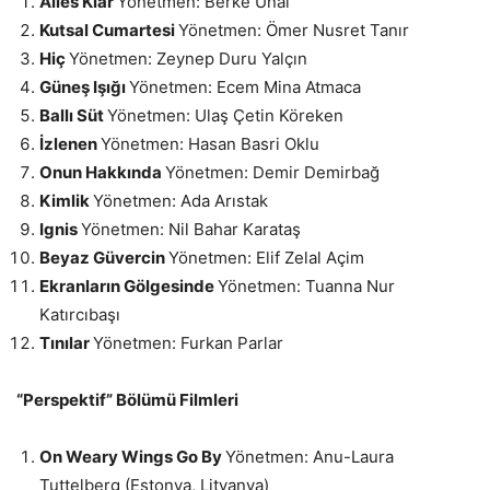
Alles Klar
Yönetmen: Berke Ünal
Kutsal Cumartesi
Yönetmen: Ömer Nusret Tanır
Hiç
Yönetmen: Zeynep Duru Yalçın
Güneş Işığı
Yönetmen: Ecem Mina Atmaca
Ballı Süt
Yönetmen: Ulaş Çetin Köreken
İzlenen
Yönetmen: Hasan Basri Oklu
Onun Hakkında
Yönetmen: Demir Demirbağ
Kimlik
Yönetmen: Ada Arıstak
Ignis
Yönetmen: Nil Bahar Karataş
Beyaz Güvercin
Yönetmen: Elif Zelal Açim
Ekranların Gölgesinde
Yönetmen: Tuanna Nur
Katırcıbaşı
Tınılar
Yönetmen: Furkan Parlar
“Perspektif” Bölümü Filmleri
On Weary Wings Go By
Yönetmen: Anu-Laura
Tuttelberg​ (Estonya, Litvanya)