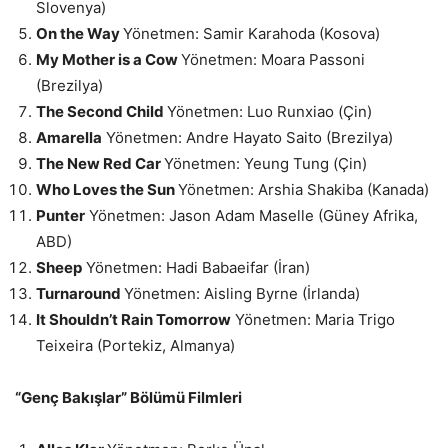
Slovenya)
On the Way
Yönetmen: Samir Karahoda (Kosova)
My Mother is a Cow
Yönetmen: Moara Passoni
(Brezilya)
The Second Child
Yönetmen: Luo Runxiao (Çin)
Amarella
Yönetmen: Andre Hayato Saito (Brezilya)
The New Red Car
Yönetmen: Yeung Tung​ (Çin)
Who Loves the Sun
Yönetmen: Arshia Shakiba (Kanada)
Punter
Yönetmen: Jason Adam Maselle (Güney Afrika,
ABD)
Sheep
Yönetmen: Hadi Babaeifar (İran)
Turnaround
Yönetmen: Aisling Byrne (İrlanda)
It Shouldn’t Rain Tomorrow
Yönetmen: Maria Trigo
Teixeira (Portekiz, Almanya)
“Genç Bakışlar” Bölümü Filmleri