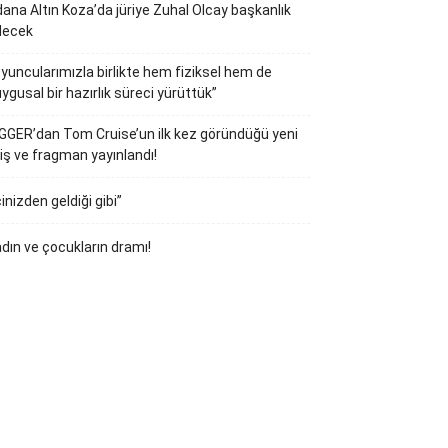
ana Altın Koza’da jüriye Zuhal Olcay başkanlık
decek
yuncularımızla birlikte hem fiziksel hem de
ygusal bir hazırlık süreci yürüttük”
GGER’dan Tom Cruise’un ilk kez göründüğü yeni
iş ve fragman yayınlandı!
çinizden geldiği gibi”
dın ve çocukların dramı!