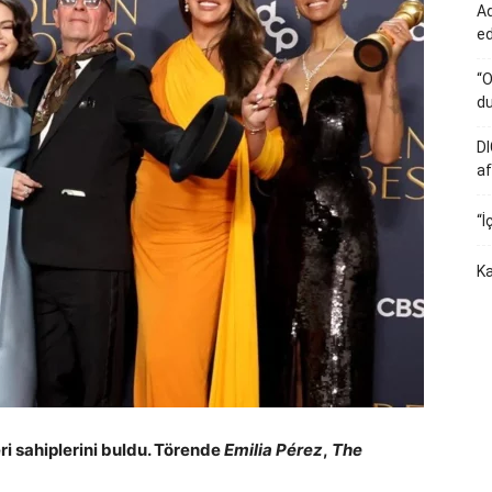
Ad
e
“O
du
DI
af
“İ
Ka
ri sahiplerini buldu. Törende
Emilia Pérez
,
The