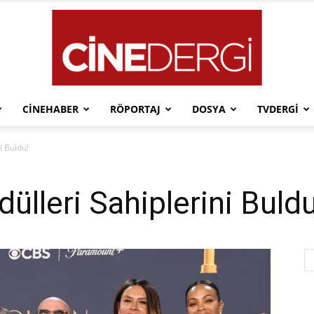
CINEHABER
RÖPORTAJ
DOSYA
TVDERGI
Cinedergi
i Buldu!
dülleri Sahiplerini Buldu