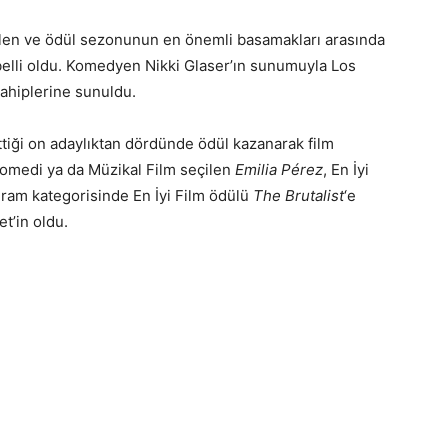
rülen ve ödül sezonunun en önemli basamakları arasında
 belli oldu. Komedyen Nikki Glaser’ın sunumuyla Los
ahiplerine sunuldu.
ettiği on adaylıktan dördünde ödül kazanarak film
Komedi ya da Müzikal Film seçilen
Emilia Pérez
, En İyi
Dram kategorisinde En İyi Film ödülü
The Brutalist
‘e
t’in oldu.