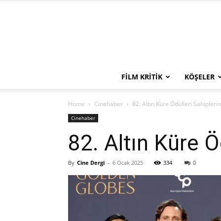
FILM KRITIK
KÖŞELER
Home
Cinehaber
82. Altın Küre Ödülleri Sahiplerin
Cinehaber
82. Altın Küre Ö
By
Cine Dergi
-
6 Ocak 2025
334
0