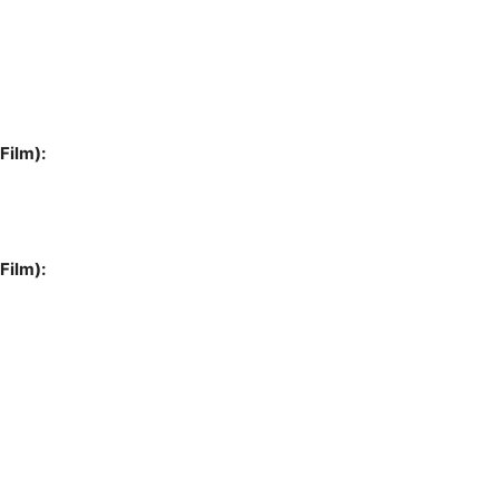
Film):
Film):