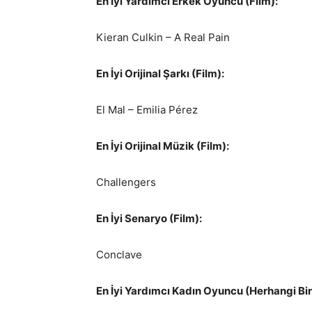
En İyi Yardımcı Erkek Oyuncu (Film):
Kieran Culkin – A Real Pain
En İyi Orijinal Şarkı (Film):
El Mal – Emilia Pérez
En İyi Orijinal Müzik (Film):
Challengers
En İyi Senaryo (Film):
Conclave
En İyi Yardımcı Kadın Oyuncu (Herhangi Bir