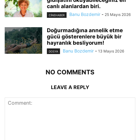
gidişatını okuyabileceğiniz en
canlı alanlardan biri.
Banu Bozdemir
-
25 Mayıs 2026
CINEHABER
Doğurmadığına annelik etme
gücü gösterenlere büyük bir
hayranlık besliyorum!
Banu Bozdemir
-
13 Mayıs 2026
DOSYA
NO COMMENTS
LEAVE A REPLY