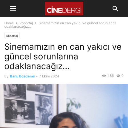
Home
Röportaj
Sinemamızın en can yakıcı ve güncel sorunlarına
odaklanacağız…
Röportaj
Sinemamızın en can yakıcı ve
güncel sorunlarına
odaklanacağız…
486
0
By
Banu Bozdemir
-
7 Ekim 2024