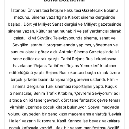
İstanbul Üniversitesi İletişim Fakültesi Gazetecilik Bölümü
mezunu. Sinema yazarlığına Klaket sinema dergisinde
başladı. Dört yıl Milliyet Sanat dergisi ve Milliyet gazetesinde
sinema yazarı, kültür sanat muhabiri ve şef yardımcısı olarak
çalıştı. İki yıl Skytürk Televizyonunda sinema, sanat ve
‘Sevgilim İstanbul’ programlarında yapımcı, yönetmen ve
sunucu olarak görev aldı. Antrakt Sinema Gazetesi’nde iki
sene editör olarak çalıştı. Tarihi Rejans Rus Lokantasına
hazırlanan ‘Rejans Tarihi’ ve ‘Rejans Yemekleri’ kitabının
editörlüğünü yaptı. Rejans Rus lokantası başta olmak üzere
birçok şirketin basın danışmanlığı görevini üstlendi. Film +
sinema dergisine Türk sineması röportajları yaptı. Küçük
Sinemacılar, Benim Trafik Kitabım, 'Çevremi Seviyorum' adı
altında on iki tane ‘çevreci’, dört tane fantastik çevre temalı
yirminin üzerinde çocuk kitabı bulunuyor. Sosyal medyada
yolunu kaybeden bir genç kızın maceralarını anlattığı ‘Leylalı
Haller’ yazarın ilk romanı. Kaşif Karınca ise beyaz yakalılara
çocuk kafasıyla yazdığı ufak bir yaşam manifestosu özelliği