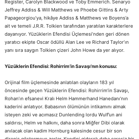
Register, Carolyn Blackwood ve Toby Emmerich. Senaryo
Jeffrey Addiss & Will Matthews ve Phoebe Gittins & Arty
Papageorgiou’ya, hikâye Addiss & Matthews ve Boyens’a
ait ve temeli J.R.R. Tolkien tarafından yaratılan karakterlere
dayanıyor. Yüzüklerin Efendisi Üçlemesi’nden geri dönen
yaratıcı ekipte Oscar ödüllü Alan Lee ve Richard Taylor’ın
yanı sıra saygın Tolkien çizeri John Howe da yer alıyor.
Yüzüklerin Efendisi: Rohirrim’in Savaşı’nın konusu:
Orijinal film üçlemesinde anlatılan olayların 183 yıl
öncesinde geçen Yüzüklerin Efendisi: Rohirrim’in Savaşı,
Rohan’ın efsanevi Kralı Helm Hammerhand Hanedanı’nın
kaderini anlatıyor. Babasının ölümünün intikamını almak
isteyen zeki ve acımasız Dunlending lordu Wulf’un ani
saldırısı, Helm ve halkını, daha sonra Miğfer Dibi olarak
anılacak olan kadim Hornburg kalesinde cesur bir son
direniş göstermeye zorlar. Kendini giderek daha çaresiz bir