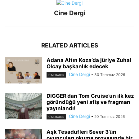
Cine Dergi
RELATED ARTICLES
Adana Altın Koza’da jüriye Zuhal
Olcay başkanlık edecek
Cine Dergi
-
30 Temmuz 2026
CINEHABER
DIGGER’dan Tom Cruise’un ilk kez
göründüğü yeni afiş ve fragman
yayınlandı!
Cine Dergi
-
20 Temmuz 2026
CINEHABER
Aşk Tesadüfleri Sever 3’ün
oyuncuları okuma provasında bir