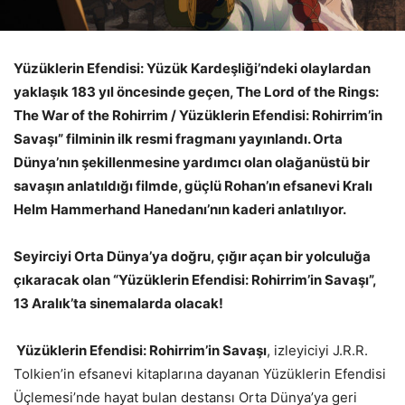
Yüzüklerin Efendisi: Yüzük Kardeşliği’ndeki olaylardan
yaklaşık 183 yıl öncesinde geçen,
The Lord of the Rings:
The War of the Rohirrim /
Yüzüklerin Efendisi: Rohirrim’in
Savaşı” filminin ilk resmi fragmanı yayınlandı. Orta
Dünya’nın şekillenmesine yardımcı olan olağanüstü bir
savaşın anlatıldığı filmde, güçlü Rohan’ın efsanevi Kralı
Helm Hammerhand Hanedanı’nın kaderi anlatılıyor.
Seyirciyi Orta Dünya’ya doğru, çığır açan bir yolculuğa
çıkaracak olan “Yüzüklerin Efendisi: Rohirrim’in Savaşı”,
13 Aralık’ta sinemalarda olacak!
Yüzüklerin Efendisi: Rohirrim’in Savaşı
, izleyiciyi J.R.R.
Tolkien’in efsanevi kitaplarına dayanan Yüzüklerin Efendisi
Üçlemesi’nde hayat bulan destansı Orta Dünya’ya geri