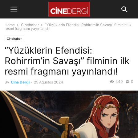
Home
Cinehaber
“Yüzüklerin Efendisi: Rohirrim’in Savaşı” filminin ilk
resmi fragmanı yayınlandı!
Cinehaber
“Yüzüklerin Efendisi:
Rohirrim’in Savaşı” filminin ilk
resmi fragmanı yayınlandı!
449
0
By
Cine Dergi
-
25 Ağustos 2024