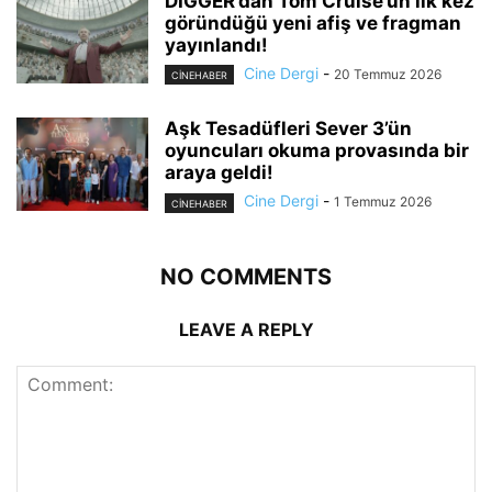
DIGGER’dan Tom Cruise’un ilk kez
göründüğü yeni afiş ve fragman
yayınlandı!
Cine Dergi
-
20 Temmuz 2026
CINEHABER
Aşk Tesadüfleri Sever 3’ün
oyuncuları okuma provasında bir
araya geldi!
Cine Dergi
-
1 Temmuz 2026
CINEHABER
NO COMMENTS
LEAVE A REPLY