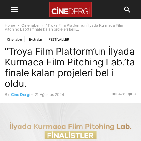
Home
Cinehaber
“Troya Film Platform’un İlyada Kurmaca Film
Pitching Lab.’ta finale kalan projeleri belli...
Cinehaber
Ekstralar
FESTİVALLER
“Troya Film Platform’un İlyada
Kurmaca Film Pitching Lab.’ta
finale kalan projeleri belli
oldu.
478
0
By
Cine Dergi
-
21 Ağustos 2024