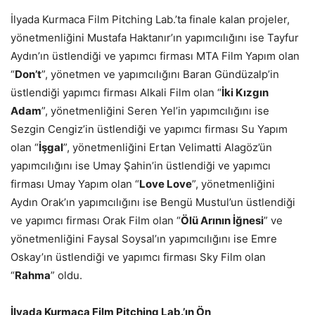
İlyada Kurmaca Film Pitching Lab.’ta finale kalan projeler,
yönetmenliğini Mustafa Haktanır’ın yapımcılığını ise Tayfur
Aydın’ın üstlendiği ve yapımcı firması MTA Film Yapım olan
“
Don’t
”, yönetmen ve yapımcılığını Baran Gündüzalp’in
üstlendiği yapımcı firması Alkali Film olan “
İki Kızgın
Adam
”, yönetmenliğini Seren Yel’in yapımcılığını ise
Sezgin Cengiz’in üstlendiği ve yapımcı firması Su Yapım
olan “
İşgal
”, yönetmenliğini Ertan Velimatti Alagöz’ün
yapımcılığını ise Umay Şahin’in üstlendiği ve yapımcı
firması Umay Yapım olan “
Love Love
”, yönetmenliğini
Aydın Orak’ın yapımcılığını ise Bengü Mustul’un üstlendiği
ve yapımcı firması Orak Film olan “
Ölü Arının İğnesi
” ve
yönetmenliğini Faysal Soysal’ın yapımcılığını ise Emre
Oskay’ın üstlendiği ve yapımcı firması Sky Film olan
“
Rahma
” oldu.
İlyada Kurmaca Film Pitching Lab.’ın Ön