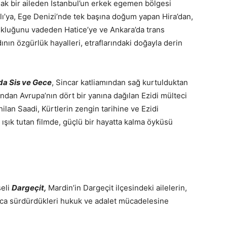
şak bir aileden İstanbul’un erkek egemen bölgesi
lı’ya, Ege Denizi’nde tek başına doğum yapan Hira’dan,
cukluğunu vadeden Hatice’ye ve Ankara’da trans
ının özgürlük hayalleri, etraflarındaki doğayla derin
da Sis ve Gece
, Sincar katliamından sağ kurtulduktan
ndan Avrupa’nın dört bir yanına dağılan Ezidi mülteci
hilan Saadi, Kürtlerin zengin tarihine ve Ezidi
şık tutan filmde, güçlü bir hayatta kalma öyküsü
seli
Dargeçit,
Mardin’in Dargeçit ilçesindeki ailelerin,
yunca sürdürdükleri hukuk ve adalet mücadelesine