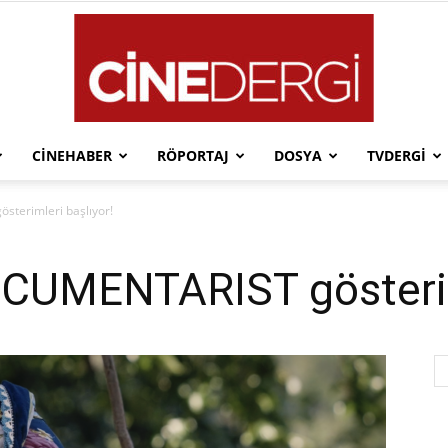
CINEHABER
RÖPORTAJ
DOSYA
TVDERGI
Cinedergi
terimleri başlıyor!
OCUMENTARIST gösteriml