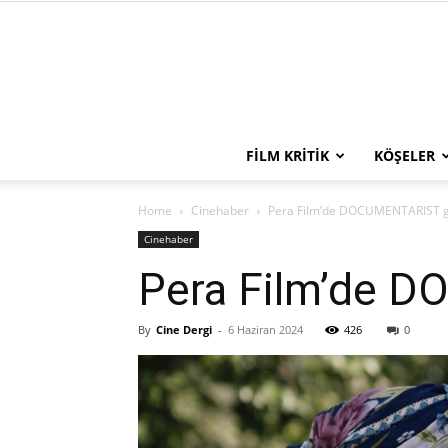
FILM KRITIK
KÖŞELER
Home
Cinehaber
Pera Film’de DOCUMENTARIST gös
Cinehaber
Pera Film’de D
By
Cine Dergi
-
6 Haziran 2024
426
0