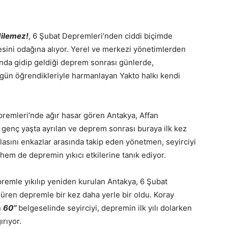
dilemez!
, 6 Şubat Depremleri’nden ciddi biçimde
sini odağına alıyor. Yerel ve merkezi yönetimlerden
ında gidip geldiği deprem sonrası günlerde,
ugün öğrendikleriyle harmanlayan Yakto halkı kendi
epremleri’nde ağır hasar gören Antakya, Affan
enç yaşta ayrılan ve deprem sonrası buraya ilk kez
alasını enkazlar arasında takip eden yönetmen, seyirciyi
 hem de depremin yıkıcı etkilerine tanık ediyor.
premle yıkılıp yeniden kurulan Antakya, 6 Şubat
üren depremle bir kez daha yerle bir oldu. Koray
n
60’’
belgeselinde seyirciyi, depremin ilk yılı dolarken
ırıyor.