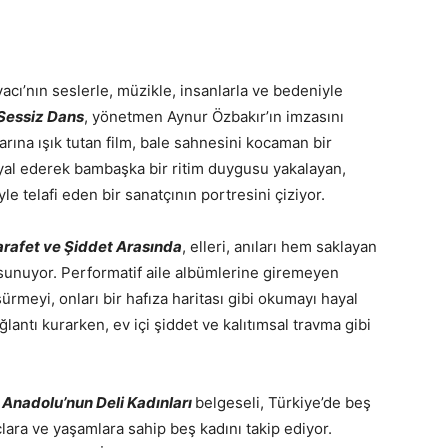
vacı’nın seslerle, müzikle, insanlarla ve bedeniyle
Sessiz Dans
, yönetmen Aynur Özbakır’ın imzasını
arına ışık tutan film, bale sahnesini kocaman bir
al ederek bambaşka bir ritim duygusu yakalayan,
e telafi eden bir sanatçının portresini çiziyor.
rafet ve Şiddet Arasında
, elleri, anıları hem saklayan
 sunuyor. Performatif aile albümlerine giremeyen
 sürmeyi, onları bir hafıza haritası gibi okumayı hayal
lantı kurarken, ev içi şiddet ve kalıtımsal travma gibi
i
Anadolu’nun Deli Kadınları
belgeseli, Türkiye’de beş
çlara ve yaşamlara sahip beş kadını takip ediyor.