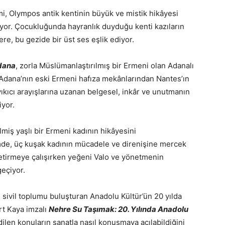
ilmi, Olympos antik kentinin büyük ve mistik hikâyesi
uyor. Çocukluğunda hayranlık duyduğu kenti kazıların
re, bu gezide bir üst ses eşlik ediyor.
dana
, zorla Müslümanlaştırılmış bir Ermeni olan Adanalı
. Adana’nın eski Ermeni hafıza mekânlarından Nantes’ın
yıkıcı arayışlarına uzanan belgesel, inkâr ve unutmanın
iyor.
miş yaşlı bir Ermeni kadının hikâyesini
lmde, üç kuşak kadının mücadele ve direnişine mercek
 getirmeye çalışırken yeğeni Valo ve yönetmenin
geçiyor.
 sivil toplumu buluşturan Anadolu Kültür’ün 20 yılda
rt Kaya imzalı
Nehre Su Taşımak: 20. Yılında Anadolu
dilen konuların sanatla nasıl konuşmaya açılabildiğini