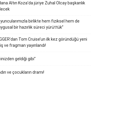
ana Altın Koza’da jüriye Zuhal Olcay başkanlık
decek
yuncularımızla birlikte hem fiziksel hem de
ygusal bir hazırlık süreci yürüttük”
GGER’dan Tom Cruise’un ilk kez göründüğü yeni
iş ve fragman yayınlandı!
çinizden geldiği gibi”
dın ve çocukların dramı!