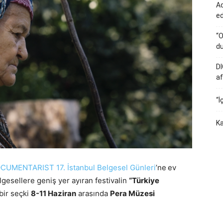
Ad
e
“O
du
DI
af
“İ
Ka
CUMENTARIST 17. İstanbul Belgesel Günleri
’ne
ev
lgesellere geniş yer ayıran festivalin
“Türkiye
bir seçki
8-11 Haziran
arasında
Pera Müzesi