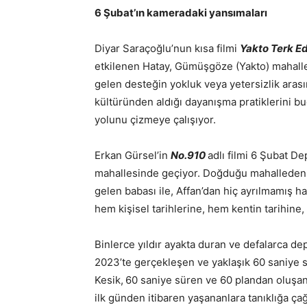
6 Şubat’ın kameradaki yansımaları
Diyar Saraçoğlu’nun kısa filmi
Yakto Terk E
etkilenen Hatay, Gümüşgöze (Yakto) mahalle
gelen desteğin yokluk veya yetersizlik aras
kültüründen aldığı dayanışma pratiklerini b
yolunu çizmeye çalışıyor.
Erkan Gürsel’in
No.910
adlı filmi 6 Şubat D
mahallesinde geçiyor. Doğduğu mahalleden g
gelen babası ile, Affan’dan hiç ayrılmamış h
hem kişisel tarihlerine, hem kentin tarihine,
Binlerce yıldır ayakta duran ve defalarca de
2023’te gerçekleşen ve yaklaşık 60 saniye s
Kesik,
60 saniye süren ve 60 plandan oluşa
ilk günden itibaren yaşananlara tanıklığa çağ