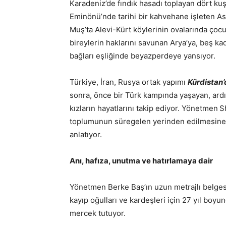
Karadeniz’de fındık hasadı toplayan dört ku
Eminönü’nde tarihi bir kahvehane işleten As
Muş’ta Alevi-Kürt köylerinin ovalarında ço
bireylerin haklarını savunan Arya’ya, beş kad
bağları eşliğinde beyazperdeye yansıyor.
Türkiye, İran, Rusya ortak yapımı
Kürdistan’
sonra, önce bir Türk kampında yaşayan, ardı
kızların hayatlarını takip ediyor. Yönetmen
S
toplumunun süregelen yerinden edilmesine ı
anlatıyor.
Anı, hafıza, unutma ve hatırlamaya dair
Yönetmen Berke Baş’ın uzun metrajlı belge
kayıp oğulları ve kardeşleri için 27 yıl bo
mercek tutuyor.