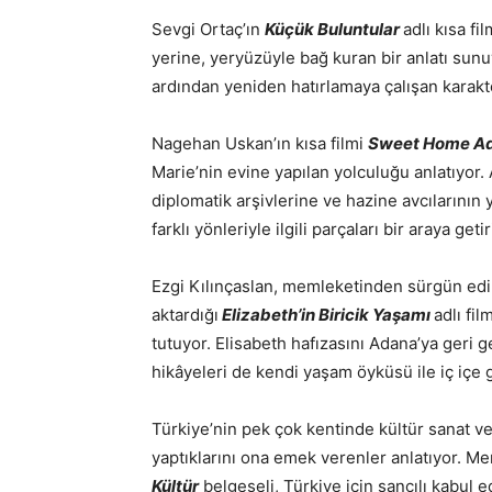
Sevgi Ortaç’ın
Küçük Buluntular
adlı kısa f
yerine, yeryüzüyle bağ kuran bir anlatı sun
ardından yeniden hatırlamaya çalışan karakte
Nagehan Uskan’ın kısa filmi
Sweet Home A
Marie’nin evine yapılan yolculuğu anlatıyor
diplomatik arşivlerine ve hazine avcılarının 
farklı yönleriyle ilgili parçaları bir araya getir
Ezgi Kılınçaslan, memleketinden sürgün edil
aktardığı
Elizabeth’in Biricik Yaşamı
adlı fi
tutuyor. Elisabeth hafızasını Adana’ya geri
hikâyeleri de kendi yaşam öyküsü ile iç içe 
Türkiye’nin pek çok kentinde kültür sanat ve
yaptıklarını ona emek verenler anlatıyor. Me
Kültür
belgeseli, Türkiye için sancılı kabul e