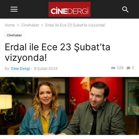
Home
Cinehaber
Erdal ile Ece 23 Şubat’ta vizyonda!
Cinehaber
Erdal ile Ece 23 Şubat’ta
vizyonda!
528
0
By
Cine Dergi
-
8 Şubat 2024