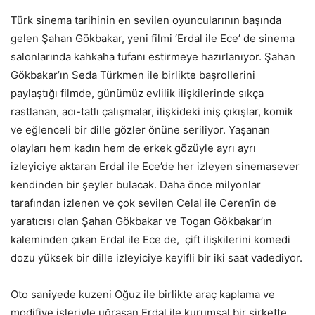
Türk sinema tarihinin en sevilen oyuncularının başında
gelen Şahan Gökbakar, yeni filmi ‘Erdal ile Ece’ de sinema
salonlarında kahkaha tufanı estirmeye hazırlanıyor. Şahan
Gökbakar’ın Seda Türkmen ile birlikte başrollerini
paylaştığı filmde, günümüz evlilik ilişkilerinde sıkça
rastlanan, acı-tatlı çalışmalar, ilişkideki iniş çıkışlar, komik
ve eğlenceli bir dille gözler önüne seriliyor. Yaşanan
olayları hem kadın hem de erkek gözüyle ayrı ayrı
izleyiciye aktaran Erdal ile Ece’de her izleyen sinemasever
kendinden bir şeyler bulacak. Daha önce milyonlar
tarafından izlenen ve çok sevilen Celal ile Ceren‘in de
yaratıcısı olan Şahan Gökbakar ve Togan Gökbakar’ın
kaleminden çıkan Erdal ile Ece de, çift ilişkilerini komedi
dozu yüksek bir dille izleyiciye keyifli bir iki saat vadediyor.
Oto saniyede kuzeni Oğuz ile birlikte araç kaplama ve
modifiye işleriyle uğraşan Erdal ile kurumsal bir şirkette