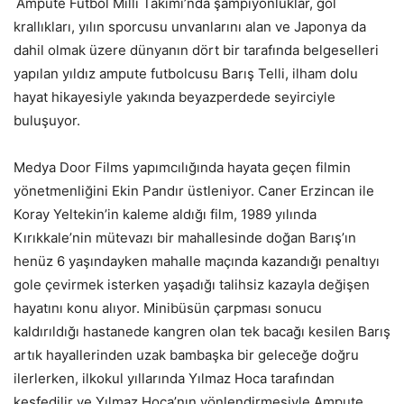
Ampute Futbol Milli Takımı’nda şampiyonluklar, gol
krallıkları, yılın sporcusu unvanlarını alan ve Japonya da
dahil olmak üzere dünyanın dört bir tarafında belgeselleri
yapılan yıldız ampute futbolcusu Barış Telli, ilham dolu
hayat hikayesiyle yakında beyazperdede seyirciyle
buluşuyor.
Medya Door Films yapımcılığında hayata geçen filmin
yönetmenliğini Ekin Pandır üstleniyor. Caner Erzincan ile
Koray Yeltekin’in kaleme aldığı film, 1989 yılında
Kırıkkale’nin mütevazı bir mahallesinde doğan Barış’ın
henüz 6 yaşındayken mahalle maçında kazandığı penaltıyı
gole çevirmek isterken yaşadığı talihsiz kazayla değişen
hayatını konu alıyor. Minibüsün çarpması sonucu
kaldırıldığı hastanede kangren olan tek bacağı kesilen Barış
artık hayallerinden uzak bambaşka bir geleceğe doğru
ilerlerken, ilkokul yıllarında Yılmaz Hoca tarafından
keşfedilir ve Yılmaz Hoca’nın yönlendirmesiyle Ampute