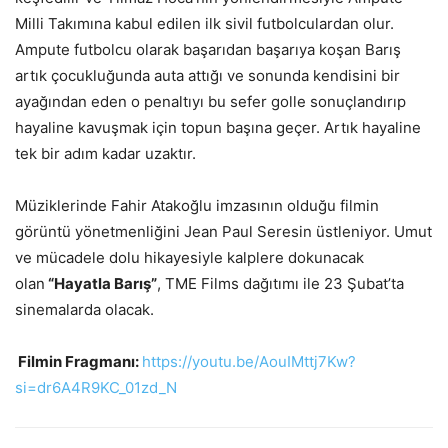
Milli Takımına kabul edilen ilk sivil futbolculardan olur.
Ampute futbolcu olarak başarıdan başarıya koşan Barış
artık çocukluğunda auta attığı ve sonunda kendisini bir
ayağından eden o penaltıyı bu sefer golle sonuçlandırıp
hayaline kavuşmak için topun başına geçer. Artık hayaline
tek bir adım kadar uzaktır.
Müziklerinde Fahir Atakoğlu imzasının olduğu filmin
görüntü yönetmenliğini Jean Paul Seresin üstleniyor. Umut
ve mücadele dolu hikayesiyle kalplere dokunacak
olan
“Hayatla Barış”
, TME Films dağıtımı ile 23 Şubat’ta
sinemalarda olacak.
Filmin Fragmanı:
https://youtu.be/
AouIMttj7Kw?
si=dr6A4R9KC_01zd_
N