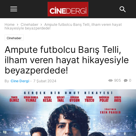
Home
Cinehaber
Ampute futbolcu Barış Telli, ilham veren hayat
hikayesiyle beyazperdede!
Cinehaber
Ampute futbolcu Barış Telli,
ilham veren hayat hikayesiyle
beyazperdede!
905
0
By
Cine Dergi
-
7 Şubat 2024