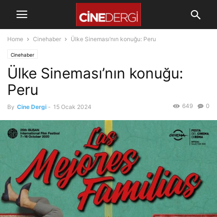
Home
Cinehaber
Ülke Sineması’nın konuğu: Peru
Cinehaber
Ülke Sineması’nın konuğu:
Peru
649
0
By
Cine Dergi
-
15 Ocak 2024