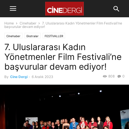
Home
Cinehaber
7. Uluslararası Kadın Yönetmenler Film Festivali’ne
başvurular devam ediyor!
Cinehaber
Ekstralar
FESTİVALLER
7. Uluslararası Kadın
Yönetmenler Film Festivali’ne
başvurular devam ediyor!
808
0
By
Cine Dergi
-
6 Aralık 2023