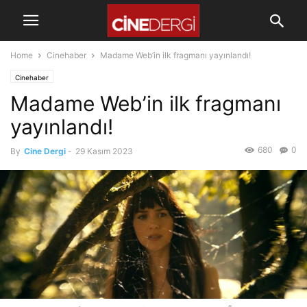
Home
Cinehaber
Madame Web’in ilk fragmanı yayınlandı!
Cinehaber
Madame Web’in ilk fragmanı
yayınlandı!
680
0
By
Cine Dergi
-
29 Kasım 2023