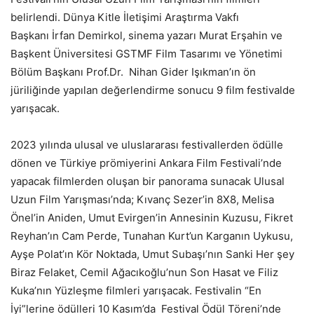
belirlendi. Dünya Kitle İletişimi Araştırma Vakfı
Başkanı İrfan Demirkol, sinema yazarı Murat Erşahin ve
Başkent Üniversitesi GSTMF Film Tasarımı ve Yönetimi
Bölüm Başkanı Prof.Dr. Nihan Gider Işıkman’ın ön
jüriliğinde yapılan değerlendirme sonucu 9 film festivalde
yarışacak.
2023 yılında ulusal ve uluslararası festivallerden ödülle
dönen ve Türkiye prömiyerini Ankara Film Festivali’nde
yapacak filmlerden oluşan bir panorama sunacak Ulusal
Uzun Film Yarışması’nda; Kıvanç Sezer’in 8X8, Melisa
Önel’in Aniden, Umut Evirgen’in Annesinin Kuzusu, Fikret
Reyhan’ın Cam Perde, Tunahan Kurt’un Karganın Uykusu,
Ayşe Polat’ın Kör Noktada, Umut Subaşı’nın Sanki Her şey
Biraz Felaket, Cemil Ağacıkoğlu’nun Son Hasat ve Filiz
Kuka’nın Yüzleşme filmleri yarışacak. Festivalin “En
İyi”lerine ödülleri 10 Kasım’da Festival Ödül Töreni’nde