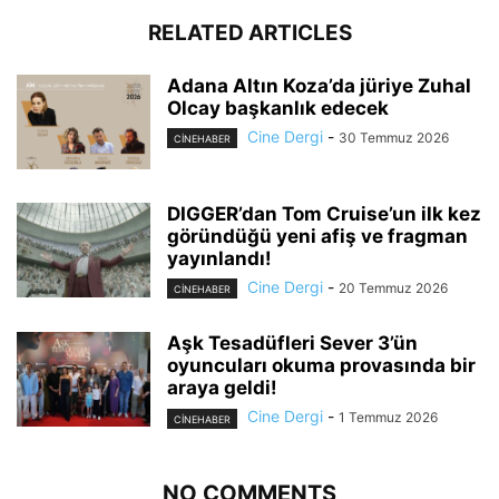
RELATED ARTICLES
Adana Altın Koza’da jüriye Zuhal
Olcay başkanlık edecek
Cine Dergi
-
30 Temmuz 2026
CINEHABER
DIGGER’dan Tom Cruise’un ilk kez
göründüğü yeni afiş ve fragman
yayınlandı!
Cine Dergi
-
20 Temmuz 2026
CINEHABER
Aşk Tesadüfleri Sever 3’ün
oyuncuları okuma provasında bir
araya geldi!
Cine Dergi
-
1 Temmuz 2026
CINEHABER
NO COMMENTS