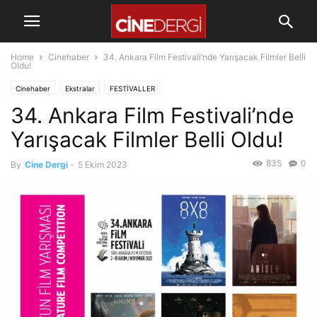
Home
Cinehaber
34. Ankara Film Festivali’nde Yarışacak Filmler Belli
Oldu!
Cinehaber
Ekstralar
FESTİVALLER
34. Ankara Film Festivali’nde
Yarışacak Filmler Belli Oldu!
835
0
By
Cine Dergi
-
5 Ekim 2023