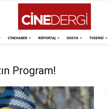
CINEHABER
RÖPORTAJ
DOSYA
TVDERGI
Cinedergi
tın Program!