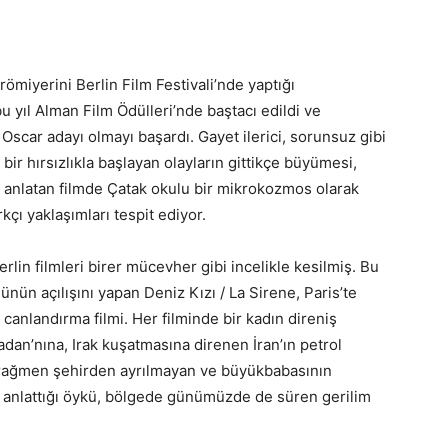
miyerini Berlin Film Festivali’nde yaptığı
 yıl Alman Film Ödülleri’nde baştacı edildi ve
Oscar adayı olmayı başardı. Gayet ilerici, sorunsuz gibi
ir hırsızlıkla başlayan olayların gittikçe büyümesi,
 anlatan filmde Çatak okulu bir mikrokozmos olarak
rkçı yaklaşımları tespit ediyor.
rlin filmleri birer mücevher gibi incelikle kesilmiş. Bu
nün açılışını yapan Deniz Kızı / La Sirene, Paris’te
 canlandırma filmi. Her filminde bir kadın direniş
adan’nına, Irak kuşatmasına direnen İran’ın petrol
 rağmen şehirden ayrılmayan ve büyükbabasının
i anlattığı öykü, bölgede günümüzde de süren gerilim