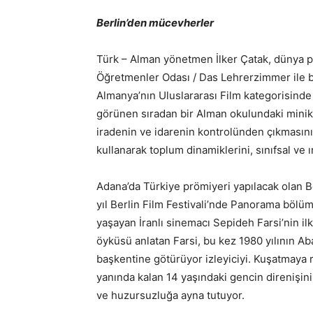
Berlin’den mücevherler
Türk – Alman yönetmen İlker Çatak, dünya prö
Öğretmenler Odası / Das Lehrerzimmer ile bu
Almanya’nın Uluslararası Film kategorisinde 
görünen sıradan bir Alman okulundaki minik b
iradenin ve idarenin kontrolünden çıkmasını
kullanarak toplum dinamiklerini, sınıfsal ve ı
Adana’da Türkiye prömiyeri yapılacak olan Be
yıl Berlin Film Festivali’nde Panorama bölümü
yaşayan İranlı sinemacı Sepideh Farsi’nin ilk
öyküsü anlatan Farsi, bu kez 1980 yılının Ab
başkentine götürüyor izleyiciyi. Kuşatmaya
yanında kalan 14 yaşındaki gencin direnişin
ve huzursuzluğa ayna tutuyor.