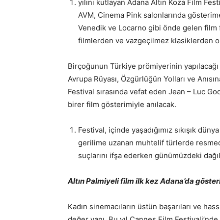
yılını kutlayan Adana Altın Koza Film Fest
AVM, Cinema Pink salonlarında gösterime
Venedik ve Locarno gibi önde gelen film f
filmlerden ve vazgeçilmez klasiklerden o
Birçoğunun Türkiye prömiyerinin yapılacağ
Avrupa Rüyası, Özgürlüğün Yolları ve Anısına
Festival sırasında vefat eden Jean – Luc Go
birer film gösterimiyle anılacak.
Festival, içinde yaşadığımız sıkışık düny
gerilime uzanan muhtelif türlerde resme
suçlarını ifşa ederken günümüzdeki dağılm
Altın Palmiyeli film ilk kez Adana’da göster
Kadın sinemacıların üstün başarıları ve hass
değer yanı. Bu yıl Cannes Film Festivali’nd