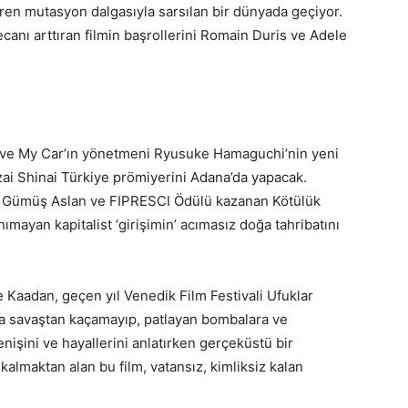
üren mutasyon dalgasıyla sarsılan bir dünyada geçiyor.
anı arttıran filmin başrollerini Romain Duris ve Adele
Drive My Car’ın yönetmeni Ryusuke Hamaguchi’nin yeni
zai Shinai Türkiye prömiyerini Adana’da yapacak.
lü Gümüş Aslan ve FIPRESCI Ödülü kazanan Kötülük
ımayan kapitalist ‘girişimin’ acımasız doğa tahribatını
aadan, geçen yıl Venedik Film Festivali Ufuklar
a savaştan kaçamayıp, patlayan bombalara ve
nişini ve hayallerini anlatırken gerçeküstü bir
 kalmaktan alan bu film, vatansız, kimliksiz kalan