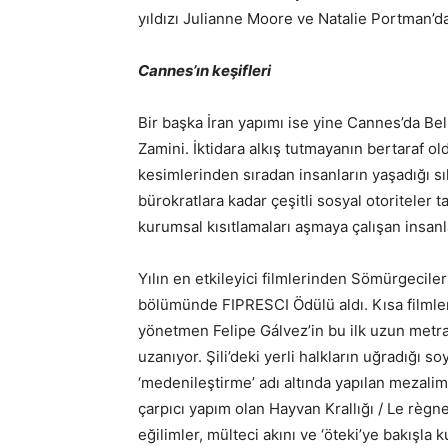
yıldızı Julianne Moore ve Natalie Portman’d
Cannes’ın keşifleri
Bir başka İran yapımı ise yine Cannes’da Bel
Zamini. İktidara alkış tutmayanın bertaraf 
kesimlerinden sıradan insanların yaşadığı s
bürokratlara kadar çeşitli sosyal otoriteler t
kurumsal kısıtlamaları aşmaya çalışan insanlar
Yılın en etkileyici filmlerinden Sömürgeciler
bölümünde FIPRESCI Ödülü aldı. Kısa filmleri
yönetmen Felipe Gálvez’in bu ilk uzun metrajl
uzanıyor. Şili’deki yerli halkların uğradığı 
‘medenileştirme’ adı altında yapılan mezali
çarpıcı yapım olan Hayvan Krallığı / Le rè
eğilimler, mülteci akını ve ‘öteki’ye bakışla