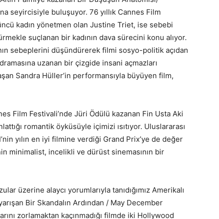
a seyircisiyle buluşuyor. 76 yıllık Cannes Film
çüncü kadın yönetmen olan Justine Triet, ise sebebi
ürmekle suçlanan bir kadının dava sürecini konu alıyor.
 sebeplerini düşündürerek filmi sosyo-politik açıdan
k dramasına uzanan bir çizgide insani açmazları
laşan Sandra Hüller’in performansıyla büyüyen film,
nes Film Festivali’nde Jüri Ödülü kazanan Fin Usta Aki
ttığı romantik öyküsüyle içimizi ısıtıyor. Uluslararası
in yılın en iyi filmine verdiği Grand Prix’ye de değer
n minimalist, incelikli ve dürüst sinemasının bir
vzular üzerine alaycı yorumlarıyla tanıdığımız Amerikalı
n yarışan Bir Skandalın Ardından / May December
arını zorlamaktan kaçınmadığı filmde iki Hollywood