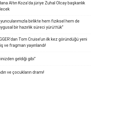
ana Altın Koza’da jüriye Zuhal Olcay başkanlık
decek
yuncularımızla birlikte hem fiziksel hem de
ygusal bir hazırlık süreci yürüttük”
GGER’dan Tom Cruise’un ilk kez göründüğü yeni
iş ve fragman yayınlandı!
çinizden geldiği gibi”
dın ve çocukların dramı!