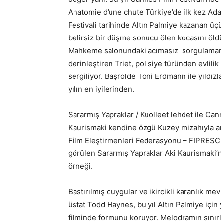
Anatomie d’une chute Türkiye’de ilk kez Adan
Festivali tarihinde Altın Palmiye kazanan ü
belirsiz bir düşme sonucu ölen kocasını öld
Mahkeme salonundaki acımasız sorgulamanın
derinleştiren Triet, polisiye türünden evlili
sergiliyor. Başrolde Toni Erdmann ile yıldız
yılın en iyilerinden.
Sararmış Yapraklar / Kuolleet lehdet ile Can
Kaurismaki kendine özgü Kuzey mizahıyla anla
Film Eleştirmenleri Federasyonu – FIPRESCI’n
görülen Sararmış Yapraklar Aki Kaurismaki’ni
örneği.
Bastırılmış duygular ve ikircikli karanlık me
üstat Todd Haynes, bu yıl Altın Palmiye içi
filminde formunu koruyor. Melodramın sınırl