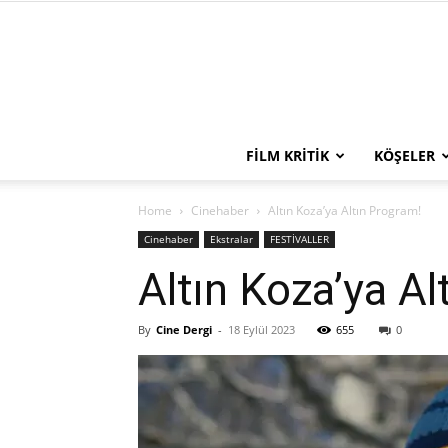
FILM KRITIK
KÖŞELER
Home
Cinehaber
Altın Koza’ya Altın Program!
Cinehaber
Ekstralar
FESTİVALLER
Altın Koza’ya Al
By
Cine Dergi
-
18 Eylül 2023
655
0