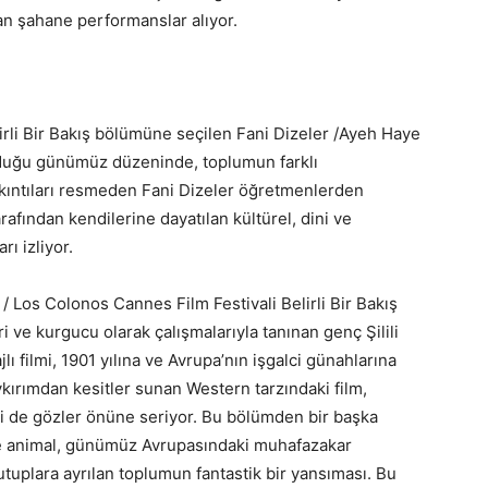
an şahane performanslar alıyor.
irli Bir Bakış bölümüne seçilen Fani Dizeler /Ayeh Haye
olduğu günümüz düzeninde, toplumun farklı
ıkıntıları resmeden Fani Dizeler öğretmenlerden
arafından kendilerine dayatılan kültürel, dini ve
ı izliyor.
 / Los Colonos Cannes Film Festivali Belirli Bir Bakış
 ve kurgucu olarak çalışmalarıyla tanınan genç Şilili
ı filmi, 1901 yılına ve Avrupa’nın işgalci günahlarına
soykırımdan kesitler sunan Western tarzındaki film,
mi de gözler önüne seriyor. Bu bölümden bir başka
gne animal, günümüz Avrupasındaki muhafazakar
 kutuplara ayrılan toplumun fantastik bir yansıması. Bu