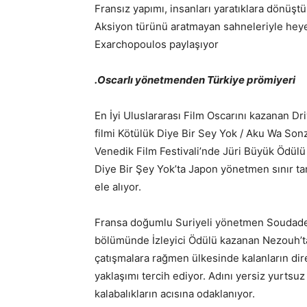
Fransız yapımı, insanları yaratıklara dönüşt
Aksiyon türünü aratmayan sahneleriyle heyec
Exarchopoulos paylaşıyor
.
Oscarlı yönetmenden Türkiye prömiyeri
En İyi Uluslararası Film Oscarını kazanan 
filmi Kötülük Diye Bir Sey Yok / Aku Wa Son
Venedik Film Festivali’nde Jüri Büyük Ödü
Diye Bir Şey Yok’ta Japon yönetmen sınır tan
ele alıyor.
Fransa doğumlu Suriyeli yönetmen Soudade K
bölümünde İzleyici Ödülü kazanan Nezouh’t
çatışmalara rağmen ülkesinde kalanların dire
yaklaşımı tercih ediyor. Adını yersiz yurtsuz
kalabalıkların acısına odaklanıyor.