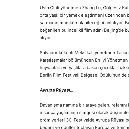
Usta Çinli yönetmen Zhang Lu, Gölgesiz Kule 
orta yaşlı bir yemek eleştirmeni üzerinden b
sarmanın mümkün olabileceğini anlatıyor. Bu yı
beğenilen bu incelikli film adını Beijing’de 
alıyor.
Salvador kökenli Meksikalı yönetmen Tatiana 
Karşılaşmalar bölümünden En İyi Yönetmen 
hayvanlara ve yaşlılara bakan çocuklar hakk
Berlin Film Festivali Belgesel Ödülü’nün de 
Avrupa Rüyası…
Dayanışma namına bir araya gelen, refahını l
insanca yaşamanın simgesi olarak düşünülen 
prömiyerleri 30. Festivalde Avrupa Rüyası baş
beğeni ve ödüller toplayan Europa ve Saman 