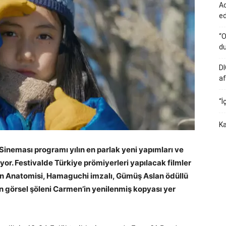
Ad
e
“O
du
DI
af
“İ
Ka
Sineması programı yılın en parlak yeni yapımları ve
or. Festivalde Türkiye prömiyerleri yapılacak filmler
ün Anatomisi, Hamaguchi imzalı, Gümüş Aslan ödüllü
ın görsel şöleni Carmen’in yenilenmiş kopyası yer