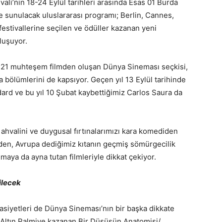
ivali’nin 18-24 Eylül tarihleri arasında Esas 01 Burda
 sunulacak uluslararası programı; Berlin, Cannes,
estivallerine seçilen ve ödüller kazanan yeni
luşuyor.
ı 21 muhteşem filmden oluşan Dünya Sineması seçkisi,
 bölümlerini de kapsıyor. Geçen yıl 13 Eylül tarihinde
dard ve bu yıl 10 Şubat kaybettiğimiz Carlos Saura da
a ahvalini ve duygusal fırtınalarımızı kara komediden
den, Avrupa dediğimiz kıtanın geçmiş sömürgecilik
aya da ayna tutan filmleriyle dikkat çekiyor.
ilecek
asiyetleri de Dünya Sineması’nın bir başka dikkate
e Altın Palmiye kazanan Bir Düşüşün Anatomisi/