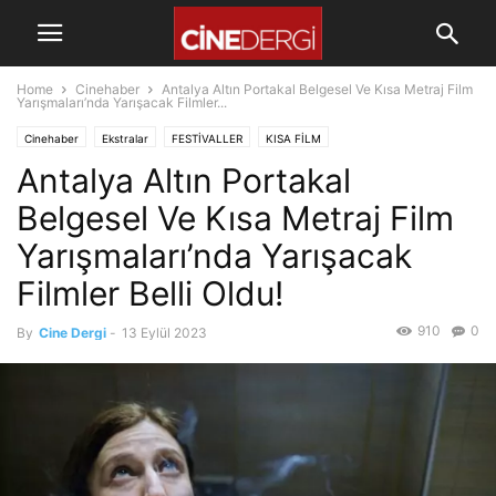
Home
Cinehaber
Antalya Altın Portakal Belgesel Ve Kısa Metraj Film
Yarışmaları’nda Yarışacak Filmler...
Cinehaber
Ekstralar
FESTİVALLER
KISA FİLM
Antalya Altın Portakal
Belgesel Ve Kısa Metraj Film
Yarışmaları’nda Yarışacak
Filmler Belli Oldu!
910
0
By
Cine Dergi
-
13 Eylül 2023