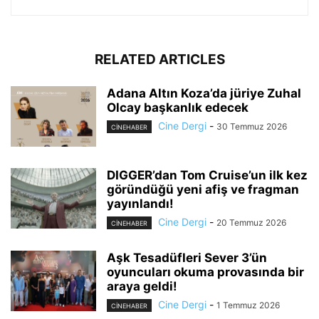
RELATED ARTICLES
Adana Altın Koza’da jüriye Zuhal
Olcay başkanlık edecek
Cine Dergi
-
30 Temmuz 2026
CINEHABER
DIGGER’dan Tom Cruise’un ilk kez
göründüğü yeni afiş ve fragman
yayınlandı!
Cine Dergi
-
20 Temmuz 2026
CINEHABER
Aşk Tesadüfleri Sever 3’ün
oyuncuları okuma provasında bir
araya geldi!
Cine Dergi
-
1 Temmuz 2026
CINEHABER