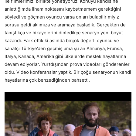
ile filmlerimizi birlikte yönetiyoruz. Konuyu kendisine
anlattığımda ilham noktasını kaybetmemem gerektiğini
söyledi ve göçmen oyuncu varsa onları bulabilir miyiz
sorusu geldi aklımıza ve aramaya başladık. Gerçekten de
tanıştıkça ve hikayelerini dinledikçe senaryo yeni boyut
kazandı. Fark ettik ki aslında birçok değerli oyuncu ve
sanatçı Türkiye’den geçmiş ama şu an Almanya, Fransa,
İtalya, Kanada, Amerika gibi ülkelerde meslek hayatlarına
devam ediyorlar. Yurtdışından prova videoları gönderenler
oldu. Video konferanslar yaptık. Bir çoğu senaryonun kendi
hayatlarına çok benzediğinden bahsetti.