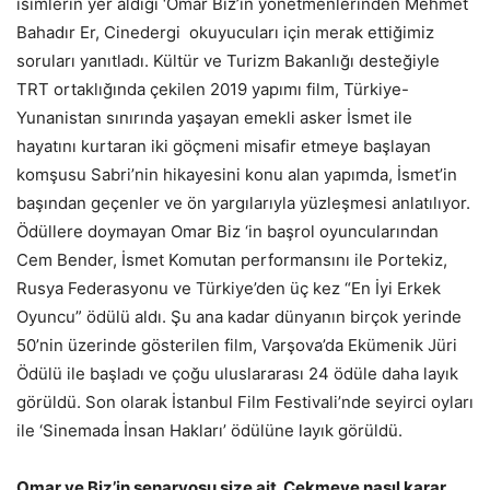
isimlerin yer aldığı ‘Omar Biz’in yönetmenlerinden Mehmet
Bahadır Er, Cinedergi okuyucuları için merak ettiğimiz
soruları yanıtladı. Kültür ve Turizm Bakanlığı desteğiyle
TRT ortaklığında çekilen 2019 yapımı film, Türkiye-
Yunanistan sınırında yaşayan emekli asker İsmet ile
hayatını kurtaran iki göçmeni misafir etmeye başlayan
komşusu Sabri’nin hikayesini konu alan yapımda, İsmet’in
başından geçenler ve ön yargılarıyla yüzleşmesi anlatılıyor.
Ödüllere doymayan Omar Biz ‘in başrol oyuncularından
Cem Bender, İsmet Komutan performansını ile Portekiz,
Rusya Federasyonu ve Türkiye’den üç kez “En İyi Erkek
Oyuncu” ödülü aldı. Şu ana kadar dünyanın birçok yerinde
50’nin üzerinde gösterilen film, Varşova’da Ekümenik Jüri
Ödülü ile başladı ve çoğu uluslararası 24 ödüle daha layık
görüldü. Son olarak İstanbul Film Festivali’nde seyirci oyları
ile ‘Sinemada İnsan Hakları’ ödülüne layık görüldü.
Omar ve Biz’in senaryosu size ait. Çekmeye nasıl karar