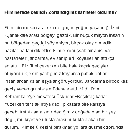
Film nerede çekildi? Zorlandığınız sahneler oldu mu?
Film için mekan ararken de göçün yoğun yaşandığı İzmir
-Çanakkale arası bölgeyi gezdik. Bir buçuk milyon insanın
bu bölgeden geçtiği söyleniyor, birçok olay dinledik,
bazılarına tanıklık ettik. Kimle konuşsak bir anısı var;
hastaneler, jandarma, ev sahipleri, köylüler anlattıkça
anlattı… Biz filmi çekerken bile hala kaçak geçişler
oluyordu. Çekim yaptığımız koylarda patlak botlar,
insanlardan kalan eşyalar görüyorduk. Jandarma birçok kez
geçiş yapan gruplara müdahale etti. Midilli’nin
Behramkale’ye mesafesi Üsküdar -Beşiktaş kadar…
Yüzerken ters akıntıya kapılıp kazara bile karşıya
geçebilirsiniz ama sınır dediğimiz doğada olan bir şey
değil, mülkiyet ve uluslararası hukukla alakalı bir
durum. Kimse ülkesini bırakmak yollara düşmek zorunda