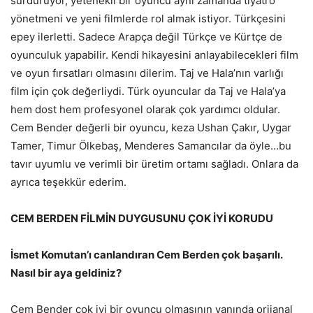
sürdürüyor, yetenekli bir oyuncu aynı zamanda tiyatro
yönetmeni ve yeni filmlerde rol almak istiyor. Türkçesini
epey ilerletti. Sadece Arapça değil Türkçe ve Kürtçe de
oyunculuk yapabilir. Kendi hikayesini anlayabilecekleri film
ve oyun fırsatları olmasını dilerim. Taj ve Hala’nın varlığı
film için çok değerliydi. Türk oyuncular da Taj ve Hala’ya
hem dost hem profesyonel olarak çok yardımcı oldular.
Cem Bender değerli bir oyuncu, keza Ushan Çakır, Uygar
Tamer, Timur Ölkebaş, Menderes Samancılar da öyle…bu
tavır uyumlu ve verimli bir üretim ortamı sağladı. Onlara da
ayrıca teşekkür ederim.
CEM BERDEN FİLMİN DUYGUSUNU ÇOK İYİ KORUDU
İsmet Komutan’ı canlandıran Cem Berden çok başarılı.
Nasıl bir aya geldiniz?
Cem Bender çok iyi bir oyuncu olmasının yanında orijanal