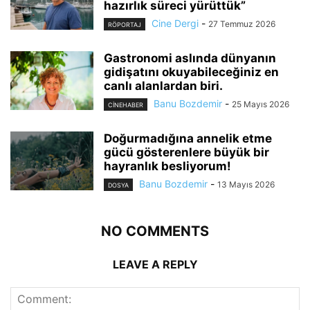
hazırlık süreci yürüttük”
Cine Dergi
-
27 Temmuz 2026
RÖPORTAJ
Gastronomi aslında dünyanın
gidişatını okuyabileceğiniz en
canlı alanlardan biri.
Banu Bozdemir
-
25 Mayıs 2026
CINEHABER
Doğurmadığına annelik etme
gücü gösterenlere büyük bir
hayranlık besliyorum!
Banu Bozdemir
-
13 Mayıs 2026
DOSYA
NO COMMENTS
LEAVE A REPLY