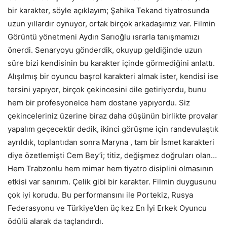
bir karakter, söyle açıklayım; Şahika Tekand tiyatrosunda
uzun yıllardır oynuyor, ortak birçok arkadaşımız var. Filmin
Görüntü yönetmeni Aydın Sarıoğlu ısrarla tanışmamızı
önerdi. Senaryoyu gönderdik, okuyup geldiğinde uzun
süre bizi kendisinin bu karakter içinde görmediğini anlattı.
Alışılmış bir oyuncu başrol karakteri almak ister, kendisi ise
tersini yapıyor, birçok çekincesini dile getiriyordu, bunu
hem bir profesyonelce hem dostane yapıyordu. Siz
çekinceleriniz üzerine biraz daha düşünün birlikte provalar
yapalım geçecektir dedik, ikinci görüşme için randevulaştık
ayrıldık, toplantıdan sonra Maryna , tam bir İsmet karakteri
diye özetlemişti Cem Bey’i; titiz, değişmez doğruları olan…
Hem Trabzonlu hem mimar hem tiyatro disiplini olmasının
etkisi var sanırım. Çelik gibi bir karakter. Filmin duygusunu
çok iyi korudu. Bu performansını ile Portekiz, Rusya
Federasyonu ve Türkiye’den üç kez En İyi Erkek Oyuncu
ödülü alarak da taçlandırdı.