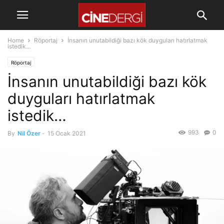
Home
Röportaj
İnsanın unutabildiği bazı kök duyguları hatırlatmak
istedik…
Röportaj
İnsanın unutabildiği bazı kök
duyguları hatırlatmak
istedik…
993
0
By
Nil Özer
-
15 Ocak 2021