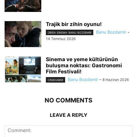
Trajik bir zihin oyunu!
Banu Bozdemir
-
DIREN SINEMA: BANU BOZDEMIR
14 Temmuz 2026
Sinema ve yeme kültürünün
buluşma noktası: Gastronomi
Film Festivali!
Banu Bozdemir
-
8 Haziran 2026
CINEHABER
NO COMMENTS
LEAVE A REPLY