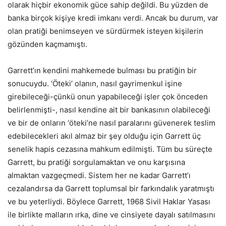
olarak hiçbir ekonomik güce sahip değildi. Bu yüzden de
banka birçok kişiye kredi imkanı verdi. Ancak bu durum, var
olan pratiği benimseyen ve sürdürmek isteyen kişilerin
gözünden kaçmamıştı.
Garrett’ın kendini mahkemede bulması bu pratiğin bir
sonucuydu. ‘Öteki’ olanın, nasıl gayrimenkul işine
girebileceği-çünkü onun yapabileceği işler çok önceden
belirlenmişti-, nasıl kendine ait bir bankasının olabileceği
ve bir de onların ‘öteki’ne nasıl paralarını güvenerek teslim
edebilecekleri akıl almaz bir şey olduğu için Garrett üç
senelik hapis cezasına mahkum edilmişti. Tüm bu süreçte
Garrett, bu pratiği sorgulamaktan ve onu karşısına
almaktan vazgeçmedi. Sistem her ne kadar Garrett’ı
cezalandırsa da Garrett toplumsal bir farkındalık yaratmıştı
ve bu yeterliydi. Böylece Garrett, 1968 Sivil Haklar Yasası
ile birlikte malların ırka, dine ve cinsiyete dayalı satılmasını