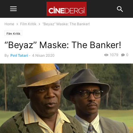
Home
Film Kritik
‘’Beyaz’’ Maske: The Banker!
Film Kritik
‘’Beyaz’’ Maske: The Banker!
1079
0
By
Pırıl Tatari
-
4 Nisan 2020