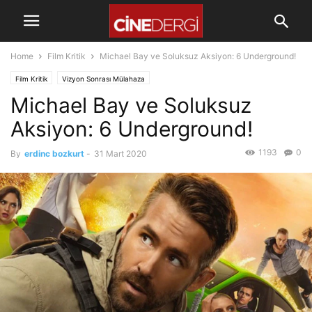
Home
Film Kritik
Michael Bay ve Soluksuz Aksiyon: 6 Underground!
Film Kritik
Vizyon Sonrası Mülahaza
Michael Bay ve Soluksuz
Aksiyon: 6 Underground!
1193
0
By
erdinc bozkurt
-
31 Mart 2020