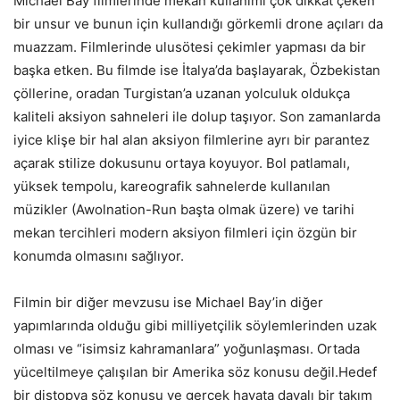
Michael Bay filmlerinde mekan kullanımı çok dikkat çeken
bir unsur ve bunun için kullandığı görkemli drone açıları da
muazzam. Filmlerinde ulusötesi çekimler yapması da bir
başka etken. Bu filmde ise İtalya’da başlayarak, Özbekistan
çöllerine, oradan Turgistan’a uzanan yolculuk oldukça
kaliteli aksiyon sahneleri ile dolup taşıyor. Son zamanlarda
iyice klişe bir hal alan aksiyon filmlerine ayrı bir parantez
açarak stilize dokusunu ortaya koyuyor. Bol patlamalı,
yüksek tempolu, kareografik sahnelerde kullanılan
müzikler (Awolnation-Run başta olmak üzere) ve tarihi
mekan tercihleri modern aksiyon filmleri için özgün bir
konumda olmasını sağlıyor.
Filmin bir diğer mevzusu ise Michael Bay’in diğer
yapımlarında olduğu gibi milliyetçilik söylemlerinden uzak
olması ve “isimsiz kahramanlara” yoğunlaşması. Ortada
yüceltilmeye çalışılan bir Amerika söz konusu değil.Hedef
bir distopya söz konusu ve gerçek hayata dayalı bir takım