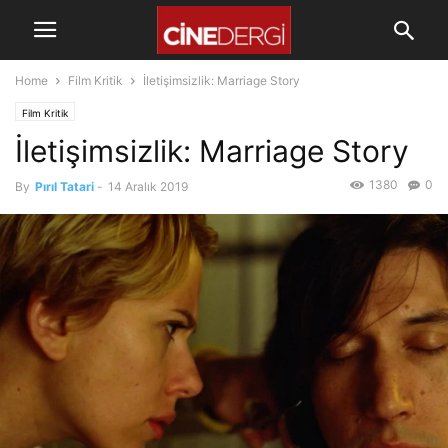
Home
Film Kritik
İletişimsizlik: Marriage Story
Film Kritik
İletişimsizlik: Marriage Story
1380
0
By
Pırıl Tatari
-
14 Aralık 2019