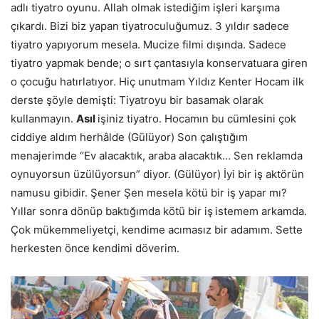
adlı tiyatro oyunu. Allah olmak istediğim işleri karşıma
çıkardı. Bizi biz yapan tiyatroculuğumuz. 3 yıldır sadece
tiyatro yapıyorum mesela. Mucize filmi dışında. Sadece
tiyatro yapmak bende; o sırt çantasıyla konservatuara giren
o çocuğu hatırlatıyor. Hiç unutmam Yıldız Kenter Hocam ilk
derste şöyle demişti: Tiyatroyu bir basamak olarak
kullanmayın.
Asıl
işiniz tiyatro. Hocamın bu cümlesini çok
ciddiye aldım herhâlde (Gülüyor) Son çalıştığım
menajerimde “Ev alacaktık, araba alacaktık… Sen reklamda
oynuyorsun üzülüyorsun” diyor. (Gülüyor) İyi bir iş aktörün
namusu gibidir. Şener Şen mesela kötü bir iş yapar mı?
Yıllar sonra dönüp baktığımda kötü bir iş
istemem arkamda.
Çok mükemmeliyetçi, kendime acımasız bir adamım. Sette
herkesten önce kendimi döverim.