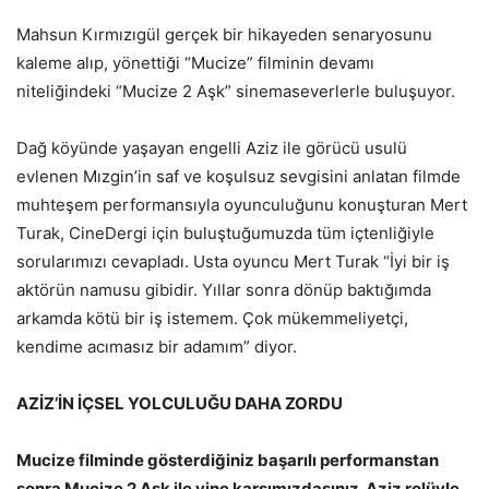
Mahsun Kırmızıgül gerçek bir hikayeden senaryosunu
kaleme alıp, yönettiği “Mucize” filminin devamı
niteliğindeki “Mucize 2 Aşk” sinemaseverlerle buluşuyor.
Dağ köyünde yaşayan engelli Aziz ile görücü usulü
evlenen Mızgin’in saf ve koşulsuz sevgisini anlatan filmde
muhteşem performansıyla oyunculuğunu konuşturan Mert
Turak, CineDergi için buluştuğumuzda tüm içtenliğiyle
sorularımızı cevapladı. Usta oyuncu Mert Turak “İyi bir iş
aktörün namusu gibidir. Yıllar sonra dönüp baktığımda
arkamda kötü bir iş istemem. Çok mükemmeliyetçi,
kendime acımasız bir adamım” diyor.
AZİZ’İN İÇSEL YOLCULUĞU DAHA ZORDU
Mucize filminde gösterdiğiniz başarılı performanstan
sonra Mucize 2 Aşk ile yine karşımızdasınız. Aziz rolüyle