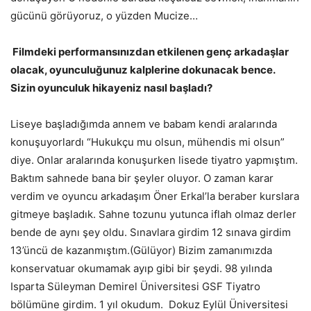
gücünü görüyoruz, o yüzden Mucize…
Filmdeki performansınızdan etkilenen genç arkadaşlar
olacak, oyunculuğunuz kalplerine dokunacak bence.
Sizin oyunculuk hikayeniz nasıl başladı?
Liseye başladığımda annem ve babam kendi aralarında
konuşuyorlardı “Hukukçu mu olsun, mühendis mi olsun”
diye. Onlar aralarında konuşurken lisede tiyatro yapmıştım.
Baktım sahnede bana bir şeyler oluyor. O zaman karar
verdim ve oyuncu arkadaşım Öner Erkal’la beraber kurslara
gitmeye başladık. Sahne tozunu yutunca iflah olmaz derler
bende de aynı şey oldu. Sınavlara girdim 12 sınava girdim
13’üncü de kazanmıştım.(Gülüyor) Bizim zamanımızda
konservatuar okumamak ayıp gibi bir şeydi. 98 yılında
Isparta Süleyman Demirel Üniversitesi GSF Tiyatro
bölümüne girdim. 1 yıl okudum. Dokuz Eylül Üniversitesi