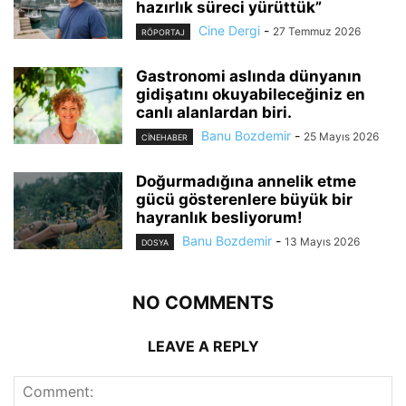
hazırlık süreci yürüttük”
Cine Dergi
-
27 Temmuz 2026
RÖPORTAJ
Gastronomi aslında dünyanın
gidişatını okuyabileceğiniz en
canlı alanlardan biri.
Banu Bozdemir
-
25 Mayıs 2026
CINEHABER
Doğurmadığına annelik etme
gücü gösterenlere büyük bir
hayranlık besliyorum!
Banu Bozdemir
-
13 Mayıs 2026
DOSYA
NO COMMENTS
LEAVE A REPLY