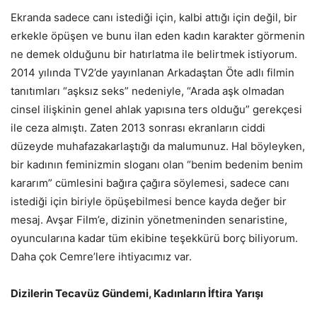
Ekranda sadece canı istediği için, kalbi attığı için değil, bir
erkekle öpüşen ve bunu ilan eden kadın karakter görmenin
ne demek olduğunu bir hatırlatma ile belirtmek istiyorum.
2014 yılında TV2’de yayınlanan Arkadaştan Öte adlı filmin
tanıtımları “aşksız seks” nedeniyle, “Arada aşk olmadan
cinsel ilişkinin genel ahlak yapısına ters olduğu” gerekçesi
ile ceza almıştı. Zaten 2013 sonrası ekranların ciddi
düzeyde muhafazakarlaştığı da malumunuz. Hal böyleyken,
bir kadının feminizmin sloganı olan “benim bedenim benim
kararım” cümlesini bağıra çağıra söylemesi, sadece canı
istediği için biriyle öpüşebilmesi bence kayda değer bir
mesaj. Avşar Film’e, dizinin yönetmeninden senaristine,
oyuncularına kadar tüm ekibine teşekkürü borç biliyorum.
Daha çok Cemre’lere ihtiyacımız var.
Dizilerin Tecavüz Gündemi, Kadınların İftira Yarışı