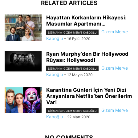
RELATED ARTICLES
Hayattan Korkanların Hikayesi:
Masumlar Apartmanı…
Gizem Merve
DIZIMANIA: GIZEM MERVE KABOĞLU
Kaboğlu
-
16 Eylül 2020
Ryan Murphy’den Bir Hollywood
Rüyası: Hollywood!
Gizem Merve
DIZIMANIA: GIZEM MERVE KABOĞLU
Kaboğlu
-
12 Mayıs 2020
Karantina Günleri İçin Yeni Dizi
Arayanlara Netflix’ten Önerilerim
Var!
Gizem Merve
DIZIMANIA: GIZEM MERVE KABOĞLU
Kaboğlu
-
22 Mart 2020
NO COMMENTS