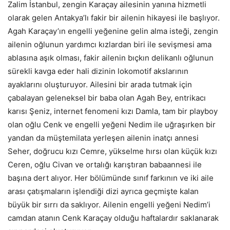
Zalim İstanbul, zengin Karaçay ailesinin yanına hizmetli
olarak gelen Antakya’lı fakir bir ailenin hikayesi ile başlıyor.
Agah Karaçay’ın engelli yeğenine gelin alma isteği, zengin
ailenin oğlunun yardımcı kızlardan biri ile sevişmesi ama
ablasına aşık olması, fakir ailenin bıçkın delikanlı oğlunun
sürekli kavga eder hali dizinin lokomotif akslarının
ayaklarını oluşturuyor. Ailesini bir arada tutmak için
çabalayan geleneksel bir baba olan Agah Bey, entrikacı
karısı Şeniz, internet fenomeni kızı Damla, tam bir playboy
olan oğlu Cenk ve engelli yeğeni Nedim ile uğraşırken bir
yandan da müştemilata yerleşen ailenin inatçı annesi
Seher, doğrucu kızı Cemre, yükselme hırsı olan küçük kızı
Ceren, oğlu Civan ve ortalığı karıştıran babaannesi ile
başına dert alıyor. Her bölümünde sınıf farkının ve iki aile
arası çatışmaların işlendiği dizi ayrıca geçmişte kalan
büyük bir sırrı da saklıyor. Ailenin engelli yeğeni Nedim’i
camdan atanın Cenk Karaçay olduğu haftalardır saklanarak