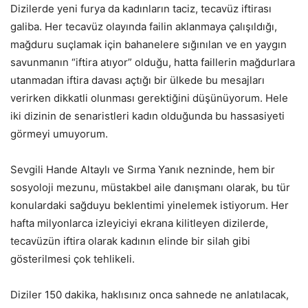
Dizilerde yeni furya da kadınların taciz, tecavüz iftirası
galiba. Her tecavüz olayında failin aklanmaya çalışıldığı,
mağduru suçlamak için bahanelere sığınılan ve en yaygın
savunmanın “iftira atıyor” olduğu, hatta faillerin mağdurlara
utanmadan iftira davası açtığı bir ülkede bu mesajları
verirken dikkatli olunması gerektiğini düşünüyorum. Hele
iki dizinin de senaristleri kadın olduğunda bu hassasiyeti
görmeyi umuyorum.
Sevgili Hande Altaylı ve Sırma Yanık nezninde, hem bir
sosyoloji mezunu, müstakbel aile danışmanı olarak, bu tür
konulardaki sağduyu beklentimi yinelemek istiyorum. Her
hafta milyonlarca izleyiciyi ekrana kilitleyen dizilerde,
tecavüzün iftira olarak kadının elinde bir silah gibi
gösterilmesi çok tehlikeli.
Diziler 150 dakika, haklısınız onca sahnede ne anlatılacak,