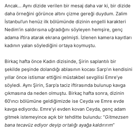
Ancak… Aynı dizide verilen bir mesaj daha var ki, bir dizide
daha örneğini görünce altını çizme gereği duydum. Zalim
İstanbul’un henüz ilk bölümünde dizinin engelli karakteri
Nedim’in saldırısına uğradığını söyleyen hemşire, genç
adama iftira atarak ekrana gelmişti. İzlenen kamera kayıtları
kadının yalan söylediğini ortaya koymuştu.
Birkaç hafta önce Kadın dizisinde, Şirin saplantılı bir
şekilde peşinde dolandığı ablasının kocası Sarp’ın kendisini
yıllar önce istismar ettiğini müstakbel sevgilisi Emre’ye
söyledi. Aynı Şirin, Sarp’a taciz iftirasında bulunup kavga
çıkmasına da neden olmuştu. Birkaç hafta sonra, dizinin
60’ıncı bölümüne geldiğimizde ise Ceyda ve Emre evde
kavga ediyordu. Emre’yi evden kovan Ceyda, genç adam
gitmek istemeyince açık bir tehditte bulundu: “
Gitmezsen
bana tecavüz ediyor deyip ortalığı ayağa kaldırırım
”