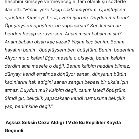
hesabını kimseye vermeyeceğini tam olarak şu sözlerle
ilan etti: “
Hiçbir yere kaçıp saklanmıyorum. Öpüştüysem
öpüştüm. Kimseye hesap vermiyorum. Duydun mu beni?
Öpüştüysem öpüştüm, ne yapacaksın? Sen kimsin de
benden hesap soruyorsun. Anam mısın babam mısın?
Anam babam olsan kaç yazar? Yaşım kaç benim. Benim
hayatım benim, öpüştüysem ben öpüştüm. Benim bedenim!
Alıyor mu o kafan! Eğer mesele o olsaydı, benim kalbim
derdim ama mesele o değil. Benim kalbim haddini bilmez,
dünyayı kendi etrafında dönüyor sanan, dünyanın bütün
kadınlarını hak ettiğini sanan zengin bebesi bir ukala için
atmaz. Duydun mu? Kalbim değil, canım istedi öpüştüm.
Şimdi git, bekçilik yapacaksan kendi namusuna bekçilik
yap, benimkine değil.”
Aşksız Seksin Ceza Aldığı TV’de Bu Replikler Kayda
Geçmeli