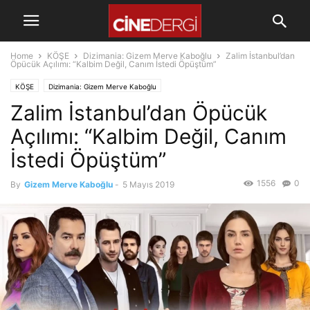
Home
KÖŞE
Dizimania: Gizem Merve Kaboğlu
Zalim İstanbul’dan
Öpücük Açılımı: “Kalbim Değil, Canım İstedi Öpüştüm”
KÖŞE
Dizimania: Gizem Merve Kaboğlu
Zalim İstanbul’dan Öpücük
Açılımı: “Kalbim Değil, Canım
İstedi Öpüştüm”
1556
0
By
Gizem Merve Kaboğlu
-
5 Mayıs 2019