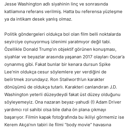
Jesse Washington adlı siyahinin linç ve sonrasında
katliamına referans verilmiş. Hatta bu referensa yüzleşme
ya da intikam desek yanlış olmaz.
Politik göndergeleri oldukça bol olan film belli noktalarda
seyirciye oynuyormuş izlenimi yaratmıyor değil tabi.
Özellikle Donald Trump’ın objektif görünen konuşması,
siyahlar ve beyazlar arasında yaşanan 2017 olayları Oscar’a
oynanmış gibi. Fakat bunlar bir kenara dursun Spike
Lee’nin oldukça cesur söylemlere yer verdiğini de
belirtmek zorundayız. Ron Stallworth’un karakter
dönüşümü de oldukça tutarlı. Karakteri canlandıran J.D.
Washington yeterli düzeydeydi fakat üst düzey olduğunu
söyleyemeyiz. Ona nazaran beyaz-yahudi (!) Adam Driver
yardımcı rol sahibi olsa bile daha ön plana çıkmayı
başarıyor. Filmin kapak fotoğrafında bu ikiliyi görmemiz ise
Kerem Akça’nın tabiri ile filmi “body movie” havasına