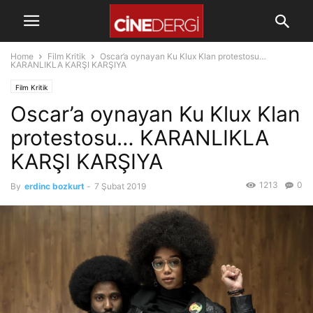
Home
Film Kritik
Oscar’a oynayan Ku Klux Klan protestosu…
KARANLIKLA KARŞI KARŞIYA
Film Kritik
Oscar’a oynayan Ku Klux Klan
protestosu… KARANLIKLA
KARŞI KARŞIYA
1213
0
By
erdinc bozkurt
-
7 Şubat 2019