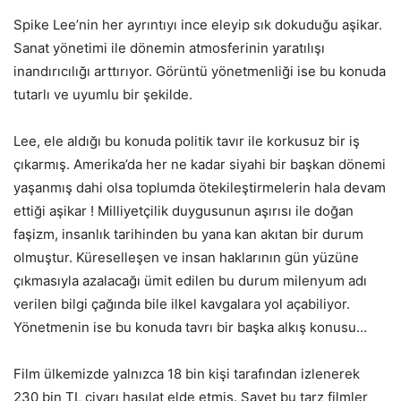
Spike Lee’nin her ayrıntıyı ince eleyip sık dokuduğu aşikar.
Sanat yönetimi ile dönemin atmosferinin yaratılışı
inandırıcılığı arttırıyor. Görüntü yönetmenliği ise bu konuda
tutarlı ve uyumlu bir şekilde.
Lee, ele aldığı bu konuda politik tavır ile korkusuz bir iş
çıkarmış. Amerika’da her ne kadar siyahi bir başkan dönemi
yaşanmış dahi olsa toplumda ötekileştirmelerin hala devam
ettiği aşikar ! Milliyetçilik duygusunun aşırısı ile doğan
faşizm, insanlık tarihinden bu yana kan akıtan bir durum
olmuştur. Küreselleşen ve insan haklarının gün yüzüne
çıkmasıyla azalacağı ümit edilen bu durum milenyum adı
verilen bilgi çağında bile ilkel kavgalara yol açabiliyor.
Yönetmenin ise bu konuda tavrı bir başka alkış konusu…
Film ülkemizde yalnızca 18 bin kişi tarafından izlenerek
230 bin TL civarı hasılat elde etmiş. Şayet bu tarz filmler