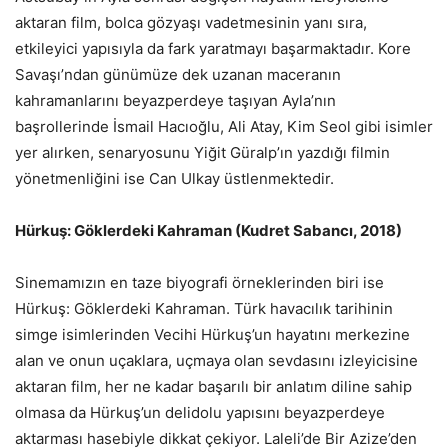
aktaran film, bolca gözyaşı vadetmesinin yanı sıra,
etkileyici yapısıyla da fark yaratmayı başarmaktadır. Kore
Savaşı’ndan günümüze dek uzanan maceranın
kahramanlarını beyazperdeye taşıyan Ayla’nın
başrollerinde İsmail Hacıoğlu, Ali Atay, Kim Seol gibi isimler
yer alırken, senaryosunu Yiğit Güralp’ın yazdığı filmin
yönetmenliğini ise Can Ulkay üstlenmektedir.
Hürkuş: Göklerdeki Kahraman (Kudret Sabancı, 2018)
Sinemamızın en taze biyografi örneklerinden biri ise
Hürkuş: Göklerdeki Kahraman. Türk havacılık tarihinin
simge isimlerinden Vecihi Hürkuş’un hayatını merkezine
alan ve onun uçaklara, uçmaya olan sevdasını izleyicisine
aktaran film, her ne kadar başarılı bir anlatım diline sahip
olmasa da Hürkuş’un delidolu yapısını beyazperdeye
aktarması hasebiyle dikkat çekiyor. Laleli’de Bir Azize’den