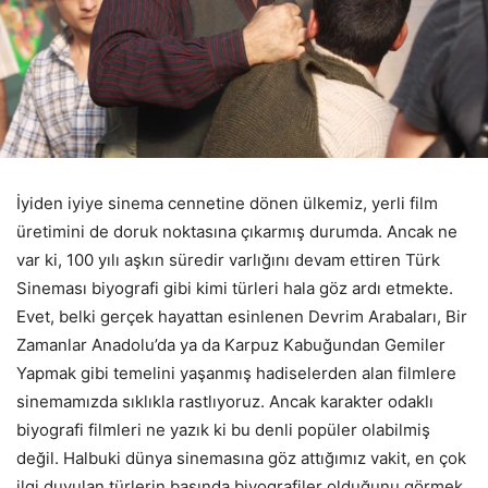
İyiden iyiye sinema cennetine dönen ülkemiz, yerli film
üretimini de doruk noktasına çıkarmış durumda. Ancak ne
var ki, 100 yılı aşkın süredir varlığını devam ettiren Türk
Sineması biyografi gibi kimi türleri hala göz ardı etmekte.
Evet, belki gerçek hayattan esinlenen Devrim Arabaları, Bir
Zamanlar Anadolu’da ya da Karpuz Kabuğundan Gemiler
Yapmak gibi temelini yaşanmış hadiselerden alan filmlere
sinemamızda sıklıkla rastlıyoruz. Ancak karakter odaklı
biyografi filmleri ne yazık ki bu denli popüler olabilmiş
değil. Halbuki dünya sinemasına göz attığımız vakit, en çok
ilgi duyulan türlerin başında biyografiler olduğunu görmek