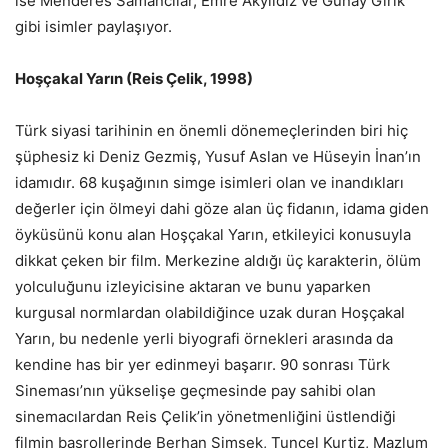
ise Menderes Samancılar, Emre Akyıldız ve Günay Girik
gibi isimler paylaşıyor.
Hoşçakal Yarın (Reis Çelik, 1998)
Türk siyasi tarihinin en önemli dönemeçlerinden biri hiç
şüphesiz ki Deniz Gezmiş, Yusuf Aslan ve Hüseyin İnan’ın
idamıdır. 68 kuşağının simge isimleri olan ve inandıkları
değerler için ölmeyi dahi göze alan üç fidanın, idama giden
öyküsünü konu alan Hoşçakal Yarın, etkileyici konusuyla
dikkat çeken bir film. Merkezine aldığı üç karakterin, ölüm
yolculuğunu izleyicisine aktaran ve bunu yaparken
kurgusal normlardan olabildiğince uzak duran Hoşçakal
Yarın, bu nedenle yerli biyografi örnekleri arasında da
kendine has bir yer edinmeyi başarır. 90 sonrası Türk
Sineması’nın yükselişe geçmesinde pay sahibi olan
sinemacılardan Reis Çelik’in yönetmenliğini üstlendiği
filmin başrollerinde Berhan Şimşek, Tuncel Kurtiz, Mazlum