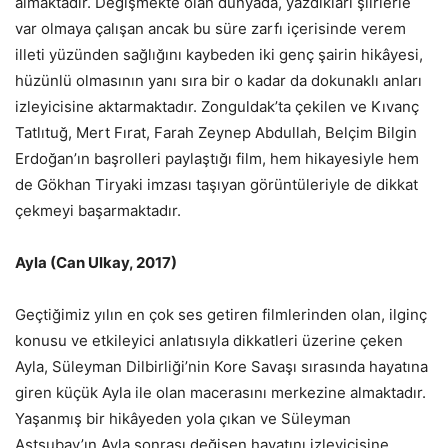
almaktadır. Değişmekte olan dünyada, yazdıkları şiirlerle
var olmaya çalışan ancak bu süre zarfı içerisinde verem
illeti yüzünden sağlığını kaybeden iki genç şairin hikâyesi,
hüzünlü olmasının yanı sıra bir o kadar da dokunaklı anları
izleyicisine aktarmaktadır. Zonguldak’ta çekilen ve Kıvanç
Tatlıtuğ, Mert Fırat, Farah Zeynep Abdullah, Belçim Bilgin
Erdoğan’ın başrolleri paylaştığı film, hem hikayesiyle hem
de Gökhan Tiryaki imzası taşıyan görüntüleriyle de dikkat
çekmeyi başarmaktadır.
Ayla (Can Ulkay, 2017)
Geçtiğimiz yılın en çok ses getiren filmlerinden olan, ilginç
konusu ve etkileyici anlatısıyla dikkatleri üzerine çeken
Ayla, Süleyman Dilbirliği’nin Kore Savaşı sırasında hayatına
giren küçük Ayla ile olan macerasını merkezine almaktadır.
Yaşanmış bir hikâyeden yola çıkan ve Süleyman
Astsubay’ın Ayla sonrası değişen hayatını izleyicisine