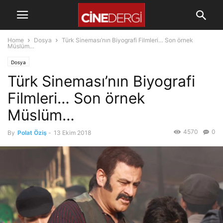
Home
Dosya
Türk Sineması’nın Biyografi Filmleri… Son örnek
Müslüm…
Dosya
Türk Sineması’nın Biyografi
Filmleri… Son örnek
Müslüm…
4570
0
By
Polat Öziş
-
13 Ekim 2018