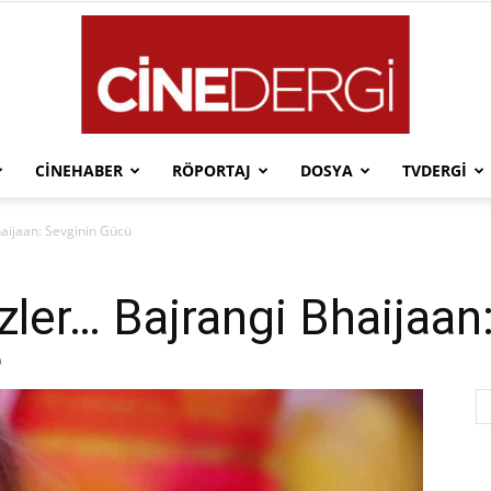
CINEHABER
RÖPORTAJ
DOSYA
TVDERGI
Cinedergi
aijaan: Sevginin Gücü
er… Bajrangi Bhaijaan
0