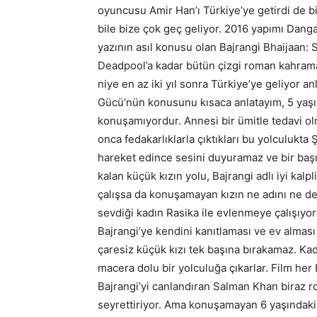
oyuncusu Amir Han’ı Türkiye’ye getirdi de b
bile bize çok geç geliyor. 2016 yapımı Dangal
yazının asıl konusu olan Bajrangi Bhaijaan: 
Deadpool’a kadar bütün çizgi roman kahraman
niye en az iki yıl sonra Türkiye’ye geliyor 
Gücü’nün konusunu kısaca anlatayım, 5 yaşı
konuşamıyordur. Annesi bir ümitle tedavi ol
onca fedakarlıklarla çıktıkları bu yolculukt
hareket edince sesini duyuramaz ve bir başın
kalan küçük kızın yolu, Bajrangi adlı iyi kal
çalışsa da konuşamayan kızın ne adını ne d
sevdiği kadın Rasika ile evlenmeye çalışıy
Bajrangi’ye kendini kanıtlaması ve ev alması i
çaresiz küçük kızı tek başına bırakamaz. Kader
macera dolu bir yolculuğa çıkarlar. Film her H
Bajrangi’yi canlandıran Salman Khan biraz ro
seyrettiriyor. Ama konuşamayan 6 yaşındaki