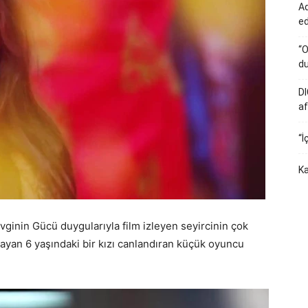
Ad
e
“O
du
DI
af
“İ
Ka
vginin Gücü duygularıyla film izleyen seyircinin çok
yan 6 yaşındaki bir kızı canlandıran küçük oyuncu