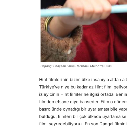
Bajrangi Bhaijaan Fame Harshaali Malhotra Stills
Hint filmlerinin bizim ülke insanıyla alttan 
Türkiye’ye niye bu kadar az Hint filmi geli
izleyicinin Hint filmlerine ilgisi ortada. B
filmden efsane diye bahseder. Film o dönem o
başrolünde oynadığı bir uyarlaması bile yap
bulduğu, filmleri bir çok ülkede uyarlama se
filmi seyredebiliyoruz. En son Dangal filmini 