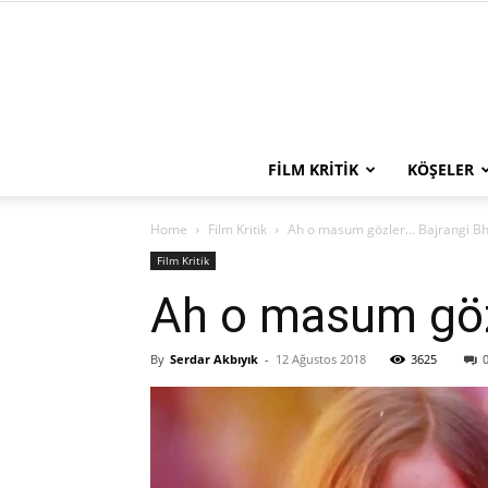
FILM KRITIK
KÖŞELER
Home
Film Kritik
Ah o masum gözler… Bajrangi Bh
Film Kritik
Ah o masum gözl
By
Serdar Akbıyık
-
12 Ağustos 2018
3625