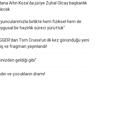
ana Altın Koza’da jüriye Zuhal Olcay başkanlık
decek
yuncularımızla birlikte hem fiziksel hem de
ygusal bir hazırlık süreci yürüttük”
GGER’dan Tom Cruise’un ilk kez göründüğü yeni
iş ve fragman yayınlandı!
çinizden geldiği gibi”
dın ve çocukların dramı!