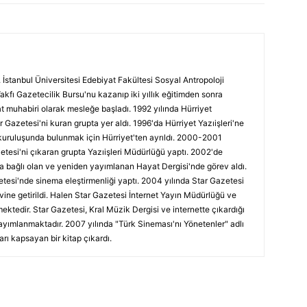
 İstanbul Üniversitesi Edebiyat Fakültesi Sosyal Antropoloji
Vakfı Gazetecilik Bursu'nu kazanıp iki yıllık eğitimden sonra
at muhabiri olarak mesleğe başladı. 1992 yılında Hürriyet
r Gazetesi'ni kuran grupta yer aldı. 1996'da Hürriyet Yazıişleri'ne
kuruluşunda bulunmak için Hürriyet'ten ayrıldı. 2000-2001
etesi'ni çıkaran grupta Yazıişleri Müdürlüğü yaptı. 2002'de
a bağlı olan ve yeniden yayımlanan Hayat Dergisi'nde görev aldı.
tesi'nde sinema eleştirmenliği yaptı. 2004 yılında Star Gazetesi
vine getirildi. Halen Star Gazetesi İnternet Yayın Müdürlüğü ve
ektedir. Star Gazetesi, Kral Müzik Dergisi ve internette çıkardığı
ayımlanmaktadır. 2007 yılında "Türk Sineması'nı Yönetenler" adlı
arı kapsayan bir kitap çıkardı.