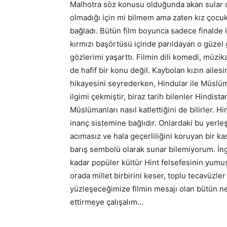
Malhotra söz konusu olduğunda akan sular d
olmadığı için mi bilmem ama zaten kız çocuk
bağladı. Bütün film boyunca sadece finalde ik
kırmızı başörtüsü içinde parıldayan o güzel 
gözlerimi yaşarttı. Filmin dili komedi, müzika
de hafif bir konu değil. Kaybolan kızın ailes
hikayesini seyrederken, Hindular ile Müslüm
ilgimi çekmiştir, biraz tarih bilenler Hindistan
Müslümanları nasıl katlettiğini de bilirler. 
inanç sistemine bağlıdır. Onlardaki bu yerle
acımasız ve hala geçerliliğini koruyan bir ka
barış sembolü olarak sunar bilemiyorum. İn
kadar popüler kültür Hint felsefesinin yum
orada millet birbirini keser, toplu tecavüzler
yüzleşeceğimize filmin mesajı olan bütün n
ettirmeye çalışalım…