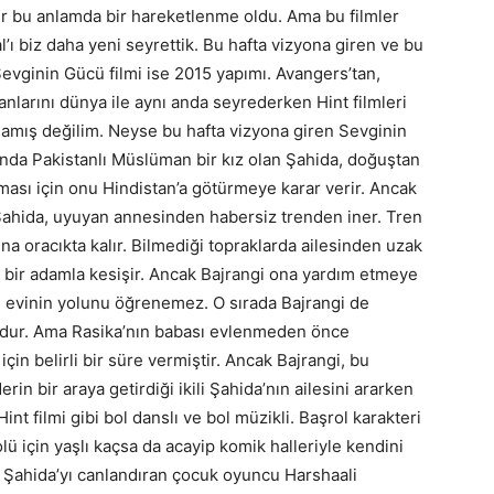
ir bu anlamda bir hareketlenme oldu. Ama bu filmler
’ı biz daha yeni seyrettik. Bu hafta vizyona giren ve bu
Sevginin Gücü filmi ise 2015 yapımı. Avangers’tan,
larını dünya ile aynı anda seyrederken Hint filmleri
anlamış değilim. Neyse bu hafta vizyona giren Sevginin
nda Pakistanlı Müslüman bir kız olan Şahida, doğuştan
ması için onu Hindistan’a götürmeye karar verir. Ancak
a Şahida, uyuyan annesinden habersiz trenden iner. Tren
a oracıkta kalır. Bilmediği topraklarda ailesinden uzak
pli bir adamla kesişir. Ancak Bajrangi ona yardım etmeye
e evinin yolunu öğrenemez. O sırada Bajrangi de
ordur. Ama Rasika’nın babası evlenmeden önce
çin belirli bir süre vermiştir. Ancak Bajrangi, bu
in bir araya getirdiği ikili Şahida’nın ailesini ararken
int filmi gibi bol danslı ve bol müzikli. Başrol karakteri
lü için yaşlı kaçsa da acayip komik halleriyle kendini
 Şahida’yı canlandıran çocuk oyuncu Harshaali