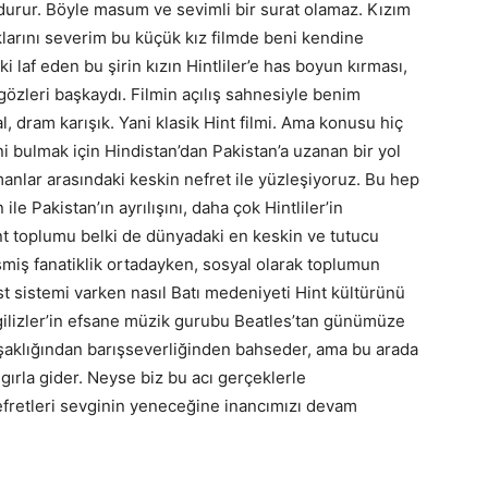
urur. Böyle masum ve sevimli bir surat olamaz. Kızım
larını severim bu küçük kız filmde beni kendine
i laf eden bu şirin kızın Hintliler’e has boyun kırması,
gözleri başkaydı. Filmin açılış sahnesiyle benim
l, dram karışık. Yani klasik Hint filmi. Ama konusu hiç
ini bulmak için Hindistan’dan Pakistan’a uzanan bir yol
anlar arasındaki keskin nefret ile yüzleşiyoruz. Bu hep
 ile Pakistan’ın ayrılışını, daha çok Hintliler’in
Hint toplumu belki de dünyadaki en keskin ve tutucu
şmiş fanatiklik ortadayken, sosyal olarak toplumun
st sistemi varken nasıl Batı medeniyeti Hint kültürünü
gilizler’in efsane müzik gurubu Beatles’tan günümüze
uşaklığından barışseverliğinden bahseder, ama bu arada
 gırla gider. Neyse biz bu acı gerçeklerle
efretleri sevginin yeneceğine inancımızı devam