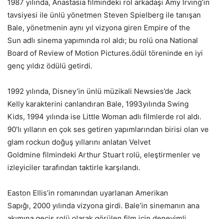
1987 yılında, Anastasia filmindeki rol arkadaşı Amy Irving’in
tavsiyesi ile ünlü yönetmen Steven Spielberg ile tanışan
Bale, yönetmenin aynı yıl vizyona giren Empire of the
Sun adlı sinema yapımında rol aldı; bu rolü ona National
Board of Review of Motion Pictures.ödül töreninde en iyi
genç yıldız ödülü getirdi.
1992 yılında, Disney’in ünlü müzikali Newsies’de Jack
Kelly karakterini canlandıran Bale, 1993yılında Swing
Kids, 1994 yılında ise Little Woman adlı filmlerde rol aldı.
90’lı yılların en çok ses getiren yapımlarından birisi olan ve
glam rockun doğuş yıllarını anlatan Velvet
Goldmine filmindeki Arthur Stuart rolü, eleştirmenler ve
izleyiciler tarafından taktirle karşılandı.
Easton Ellis’in romanından uyarlanan Amerikan
Sapığı, 2000 yılında vizyona girdi. Bale’in sinemanın ana
akımına geçiş rolü olarak görülen film için deneyimli