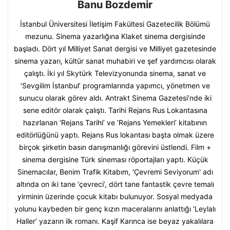
Banu Bozdemir
İstanbul Üniversitesi İletişim Fakültesi Gazetecilik Bölümü
mezunu. Sinema yazarlığına Klaket sinema dergisinde
başladı. Dört yıl Milliyet Sanat dergisi ve Milliyet gazetesinde
sinema yazarı, kültür sanat muhabiri ve şef yardımcısı olarak
çalıştı. İki yıl Skytürk Televizyonunda sinema, sanat ve
‘Sevgilim İstanbul’ programlarında yapımcı, yönetmen ve
sunucu olarak görev aldı. Antrakt Sinema Gazetesi’nde iki
sene editör olarak çalıştı. Tarihi Rejans Rus Lokantasına
hazırlanan ‘Rejans Tarihi’ ve ‘Rejans Yemekleri’ kitabının
editörlüğünü yaptı. Rejans Rus lokantası başta olmak üzere
birçok şirketin basın danışmanlığı görevini üstlendi. Film +
sinema dergisine Türk sineması röportajları yaptı. Küçük
Sinemacılar, Benim Trafik Kitabım, 'Çevremi Seviyorum' adı
altında on iki tane ‘çevreci’, dört tane fantastik çevre temalı
yirminin üzerinde çocuk kitabı bulunuyor. Sosyal medyada
yolunu kaybeden bir genç kızın maceralarını anlattığı ‘Leylalı
Haller’ yazarın ilk romanı. Kaşif Karınca ise beyaz yakalılara