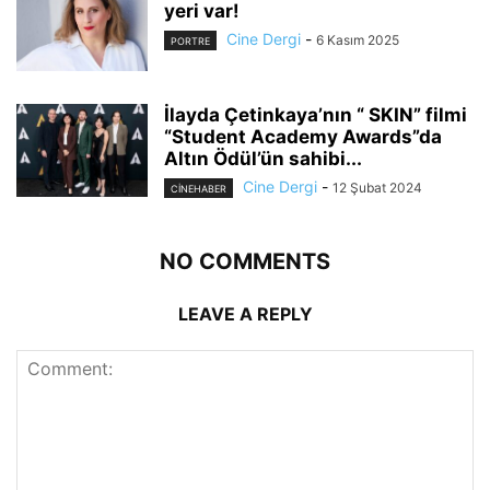
yeri var!
Cine Dergi
-
6 Kasım 2025
PORTRE
İlayda Çetinkaya’nın “ SKIN” filmi
“Student Academy Awards”da
Altın Ödül’ün sahibi...
Cine Dergi
-
12 Şubat 2024
CINEHABER
NO COMMENTS
LEAVE A REPLY