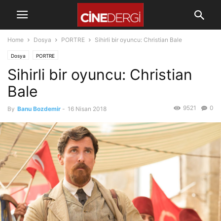
Home
Dosya
PORTRE
Sihirli bir oyuncu: Christian Bale
Dosya
PORTRE
Sihirli bir oyuncu: Christian
Bale
9521
0
By
Banu Bozdemir
-
16 Nisan 2018