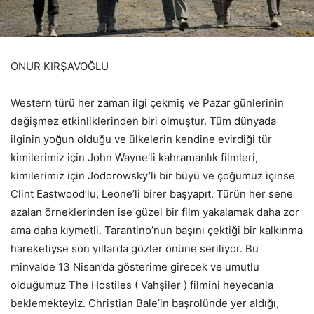
ONUR KIRŞAVOĞLU
Western türü her zaman ilgi çekmiş ve Pazar günlerinin
değişmez etkinliklerinden biri olmuştur. Tüm dünyada
ilginin yoğun olduğu ve ülkelerin kendine evirdiği tür
kimilerimiz için John Wayne’li kahramanlık filmleri,
kimilerimiz için Jodorowsky’li bir büyü ve çoğumuz içinse
Clint Eastwood’lu, Leone’li birer başyapıt. Türün her sene
azalan örneklerinden ise güzel bir film yakalamak daha zor
ama daha kıymetli. Tarantino’nun başını çektiği bir kalkınma
hareketiyse son yıllarda gözler önüne seriliyor. Bu
minvalde 13 Nisan’da gösterime girecek ve umutlu
olduğumuz The Hostiles ( Vahşiler ) filmini heyecanla
beklemekteyiz. Christian Bale’in başrolünde yer aldığı,