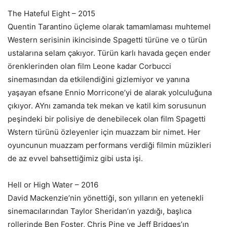
The Hateful Eight – 2015
Quentin Tarantino üçleme olarak tamamlaması muhtemel
Western serisinin ikincisinde Spagetti türüne ve o türün
ustalarına selam çakıyor. Türün karlı havada geçen ender
örenklerinden olan film Leone kadar Corbucci
sinemasından da etkilendiğini gizlemiyor ve yanına
yaşayan efsane Ennio Morricone’yi de alarak yolculuğuna
çıkıyor. AYnı zamanda tek mekan ve katil kim sorusunun
peşindeki bir polisiye de denebilecek olan film Spagetti
Wstern türünü özleyenler için muazzam bir nimet. Her
oyuncunun muazzam performans verdiği filmin müzikleri
de az evvel bahsettiğimiz gibi usta işi.
Hell or High Water – 2016
David Mackenzie’nin yönettiği, son yılların en yetenekli
sinemacılarından Taylor Sheridan’ın yazdığı, başlıca
rollerinde Ben Foster, Chris Pine ve Jeff Bridges’ın