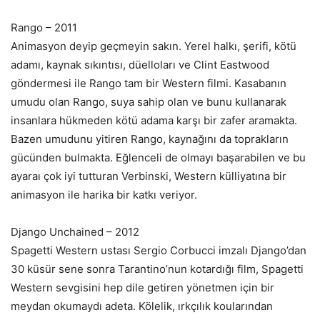
Rango – 2011
Animasyon deyip geçmeyin sakın. Yerel halkı, şerifi, kötü
adamı, kaynak sıkıntısı, düelloları ve Clint Eastwood
göndermesi ile Rango tam bir Western filmi. Kasabanın
umudu olan Rango, suya sahip olan ve bunu kullanarak
insanlara hükmeden kötü adama karşı bir zafer aramakta.
Bazen umudunu yitiren Rango, kaynağını da toprakların
gücünden bulmakta. Eğlenceli de olmayı başarabilen ve bu
ayaraı çok iyi tutturan Verbinski, Western külliyatına bir
animasyon ile harika bir katkı veriyor.
Django Unchained – 2012
Spagetti Western ustası Sergio Corbucci imzalı Django’dan
30 küsür sene sonra Tarantino’nun kotardığı film, Spagetti
Western sevgisini hep dile getiren yönetmen için bir
meydan okumaydı adeta. Kölelik, ırkçılık koularından