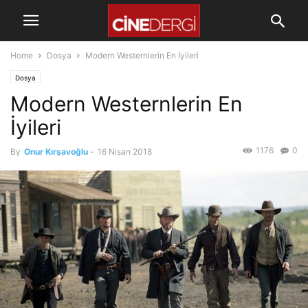
Home
Dosya
Modern Westernlerin En İyileri
Dosya
Modern Westernlerin En
İyileri
1176
0
By
Onur Kırşavoğlu
-
16 Nisan 2018