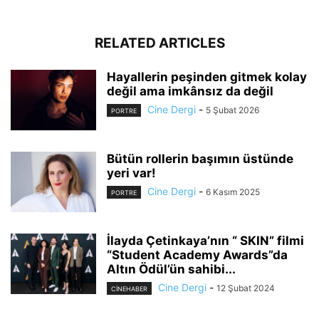
RELATED ARTICLES
Hayallerin peşinden gitmek kolay
değil ama imkânsız da değil
Cine Dergi
-
5 Şubat 2026
PORTRE
Bütün rollerin başımın üstünde
yeri var!
Cine Dergi
-
6 Kasım 2025
PORTRE
İlayda Çetinkaya’nın “ SKIN” filmi
“Student Academy Awards”da
Altın Ödül’ün sahibi...
Cine Dergi
-
12 Şubat 2024
CINEHABER