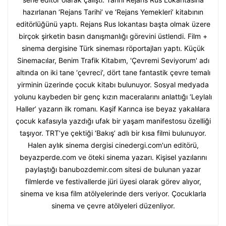
hazırlanan ‘Rejans Tarihi’ ve ‘Rejans Yemekleri’ kitabının
editörlüğünü yaptı. Rejans Rus lokantası başta olmak üzere
birçok şirketin basın danışmanlığı görevini üstlendi. Film +
sinema dergisine Türk sineması röportajları yaptı. Küçük
Sinemacılar, Benim Trafik Kitabım, 'Çevremi Seviyorum' adı
altında on iki tane ‘çevreci’, dört tane fantastik çevre temalı
yirminin üzerinde çocuk kitabı bulunuyor. Sosyal medyada
yolunu kaybeden bir genç kızın maceralarını anlattığı ‘Leylalı
Haller’ yazarın ilk romanı. Kaşif Karınca ise beyaz yakalılara
çocuk kafasıyla yazdığı ufak bir yaşam manifestosu özelliği
taşıyor. TRT’ye çektiği ‘Bakış’ adlı bir kısa filmi bulunuyor.
Halen aylık sinema dergisi cinedergi.com'un editörü,
beyazperde.com ve öteki sinema yazarı. Kişisel yazılarını
paylaştığı banubozdemir.com sitesi de bulunan yazar
filmlerde ve festivallerde jüri üyesi olarak görev alıyor,
sinema ve kısa film atölyelerinde ders veriyor. Çocuklarla
sinema ve çevre atölyeleri düzenliyor.