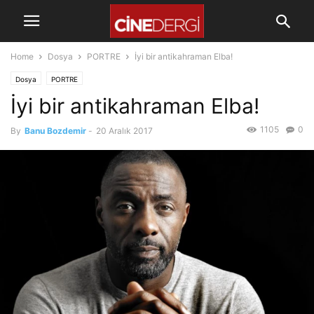
Home
Dosya
PORTRE
İyi bir antikahraman Elba!
Dosya
PORTRE
İyi bir antikahraman Elba!
1105
0
By
Banu Bozdemir
-
20 Aralık 2017