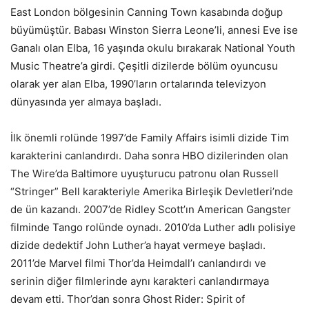
East London bölgesinin Canning Town kasabında doğup
büyümüştür. Babası Winston Sierra Leone’li, annesi Eve ise
Ganalı olan Elba, 16 yaşında okulu bırakarak National Youth
Music Theatre’a girdi. Çeşitli dizilerde bölüm oyuncusu
olarak yer alan Elba, 1990’ların ortalarında televizyon
dünyasında yer almaya başladı.
İlk önemli rolünde 1997’de Family Affairs isimli dizide Tim
karakterini canlandırdı. Daha sonra HBO dizilerinden olan
The Wire’da Baltimore uyuşturucu patronu olan Russell
“Stringer” Bell karakteriyle Amerika Birleşik Devletleri’nde
de ün kazandı. 2007’de Ridley Scott’ın American Gangster
filminde Tango rolünde oynadı. 2010’da Luther adlı polisiye
dizide dedektif John Luther’a hayat vermeye başladı.
2011’de Marvel filmi Thor’da Heimdall’ı canlandırdı ve
serinin diğer filmlerinde aynı karakteri canlandırmaya
devam etti. Thor’dan sonra Ghost Rider: Spirit of