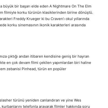
nda büyük bir başarı elde eden A Nightmare On The Elm
m filmiyle korku türünün klasiklerinden birine dönüştü.
arakteri Freddy Krueger ki bu Craven’ı okul yıllarında
rede korku sinemasının ikonik karakterleri arasında
ıza çıktığı andan itibaren kendisine geniş bir hayran
rlikte en çok devam filmi çekilen yapımlardan biri haline
nem zebanisi Pinhead, türün en popüler
an slasher türünü yeniden canlandıran ve yine Wes
, kurbanlarını telefonla arayarak filmler hakkında soru