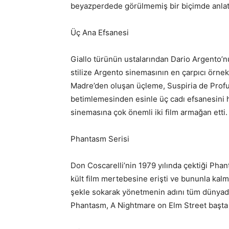
beyazperdede görülmemiş bir biçimde anlatar
Üç Ana Efsanesi
Giallo türünün ustalarından Dario Argento’nu
stilize Argento sinemasının en çarpıcı örnek
Madre’den oluşan üçleme, Suspiria de Profund
betimlemesinden esinle üç cadı efsanesini hi
sinemasına çok önemli iki film armağan etti.
Phantasm Serisi
Don Coscarelli’nin 1979 yılında çektiği Ph
kült film mertebesine erişti ve bununla kalm
şekle sokarak yönetmenin adını tüm dünya
Phantasm, A Nightmare on Elm Street başta 