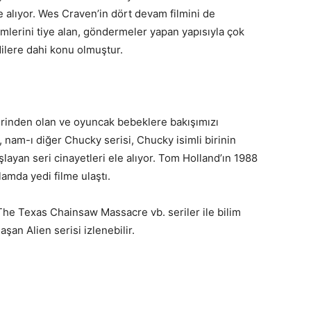
le alıyor. Wes Craven’in dört devam filmini de
ilmlerini tiye alan, göndermeler yapan yapısıyla çok
dilere dahi konu olmuştur.
rlerinden olan ve oyuncak bebeklere bakışımızı
, nam-ı diğer Chucky serisi, Chucky isimli birinin
ayan seri cinayetleri ele alıyor. Tom Holland’ın 1988
plamda yedi filme ulaştı.
 The Texas Chainsaw Massacre vb. seriler ile bilim
şan Alien serisi izlenebilir.