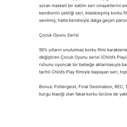
soran maskeli bir katilin seri cinayetlerini e
kendisinin çektiği seri, klasikleşmiş korku f
sevilmiş; hatta kendisiyle dalga geçen paro
Çocuk Oyunu Serisi
90’lı yılların unutulmaz korku filmi karakte
değiştiren Çocuk Oyunu serisi (Child’s Play)
ruhunu oyuncak bir bebeğe aktarmasıyla başl
tarihli Child’s Play filmiyle başlayan seri, to
Bonus: Poltergeist, Final Destination, REC,
kurgu klasiği olan fakat korku türüne de yakla