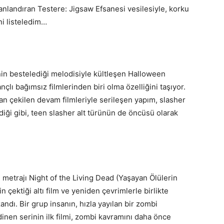
anlandıran Testere: Jigsaw Efsanesi vesilesiyle, korku
ni listeledim…
nin bestelediği melodisiyle kültleşen Halloween
nçlı bağımsız filmlerinden biri olma özelliğini taşıyor.
dan çekilen devam filmleriyle serileşen yapım, slasher
rdiği gibi, teen slasher alt türünün de öncüsü olarak
metrajı Night of the Living Dead (Yaşayan Ölülerin
in çektiği altı film ve yeniden çevrimlerle birlikte
ndı. Bir grup insanın, hızla yayılan bir zombi
inen serinin ilk filmi, zombi kavramını daha önce