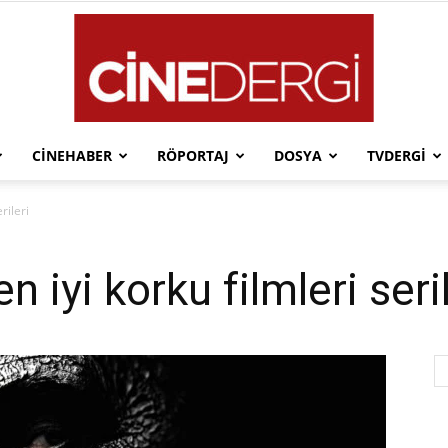
CINEHABER
RÖPORTAJ
DOSYA
TVDERGI
Cinedergi
rileri
 iyi korku filmleri seril