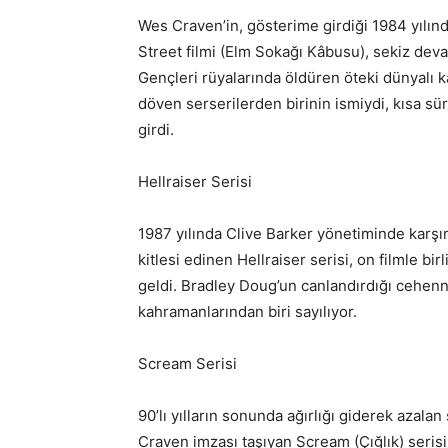
Wes Craven’in, gösterime girdiği 1984 yılı
Street filmi (Elm Sokağı Kâbusu), sekiz deva
Gençleri rüyalarında öldüren öteki dünyalı k
döven serserilerden birinin ismiydi, kısa sü
girdi.
Hellraiser Serisi
1987 yılında Clive Barker yönetiminde karşım
kitlesi edinen Hellraiser serisi, on filmle bi
geldi. Bradley Doug’un canlandırdığı cehen
kahramanlarından biri sayılıyor.
Scream Serisi
90’lı yılların sonunda ağırlığı giderek azal
Craven imzası taşıyan Scream (Çığlık) serisi