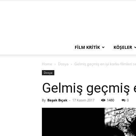
FILM KRITIK
KÖŞELER
Home
Dosya
Gelmiş geçmiş en iyi korku filmleri se
Dosya
Gelmiş geçmiş en
By
Başak Bıçak
-
17 Kasım 2017
1480
0