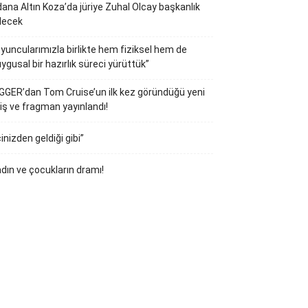
ana Altın Koza’da jüriye Zuhal Olcay başkanlık
decek
yuncularımızla birlikte hem fiziksel hem de
ygusal bir hazırlık süreci yürüttük”
GGER’dan Tom Cruise’un ilk kez göründüğü yeni
iş ve fragman yayınlandı!
çinizden geldiği gibi”
dın ve çocukların dramı!