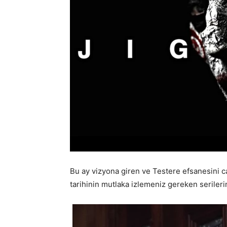
Bu ay vizyona giren ve Testere efsanesini c
tarihinin mutlaka izlemeniz gereken serileri