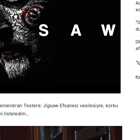
Ad
e
“O
du
DI
af
“İ
Ka
anlandıran Testere: Jigsaw Efsanesi vesilesiyle, korku
ni listeledim…