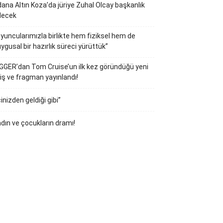
ana Altın Koza’da jüriye Zuhal Olcay başkanlık
decek
yuncularımızla birlikte hem fiziksel hem de
ygusal bir hazırlık süreci yürüttük”
GGER’dan Tom Cruise’un ilk kez göründüğü yeni
iş ve fragman yayınlandı!
çinizden geldiği gibi”
dın ve çocukların dramı!