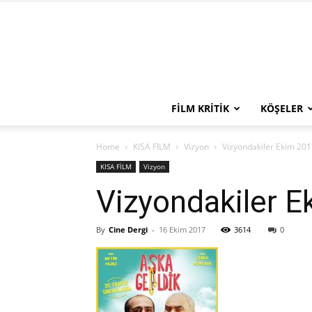
FILM KRITIK
KÖŞELER
Home
KISA FİLM
Vizyon
Vizyondakiler Ekim 20
KISA FİLM
Vizyon
Vizyondakiler 
By
Cine Dergi
-
16 Ekim 2017
3614
0