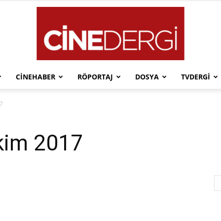
CINEHABER
RÖPORTAJ
DOSYA
TVDERGI
Cinedergi
17
Ekim 2017