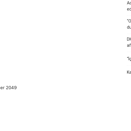
Ad
e
“O
du
DI
af
“İ
Ka
ner 2049