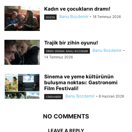
Kadın ve çocukların dramı!
Banu Bozdemir
-
18 Temmuz 2026
DOSYA
Trajik bir zihin oyunu!
Banu Bozdemir
-
DIREN SINEMA: BANU BOZDEMIR
14 Temmuz 2026
Sinema ve yeme kültürünün
buluşma noktası: Gastronomi
Film Festivali!
Banu Bozdemir
-
8 Haziran 2026
CINEHABER
NO COMMENTS
LEAVE A REPLY