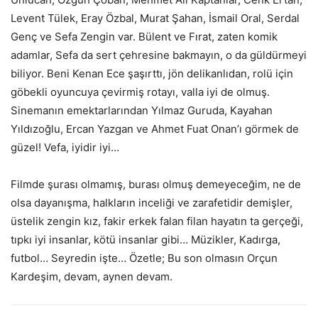
Levent Tülek, Eray Özbal, Murat Şahan, İsmail Oral, Serdal
Genç ve Sefa Zengin var. Bülent ve Fırat, zaten komik
adamlar, Sefa da sert çehresine bakmayın, o da güldürmeyi
biliyor. Beni Kenan Ece şaşırttı, jön delikanlıdan, rolü için
göbekli oyuncuya çevirmiş rotayı, valla iyi de olmuş.
Sinemanın emektarlarından Yılmaz Guruda, Kayahan
Yıldızoğlu, Ercan Yazgan ve Ahmet Fuat Onan’ı görmek de
güzel! Vefa, iyidir iyi…
Filmde şurası olmamış, burası olmuş demeyeceğim, ne de
olsa dayanışma, halkların inceliği ve zarafetidir demişler,
üstelik zengin kız, fakir erkek falan filan hayatın ta gerçeği,
tıpkı iyi insanlar, kötü insanlar gibi… Müzikler, Kadırga,
futbol… Seyredin işte… Özetle; Bu son olmasın Orçun
Kardeşim, devam, aynen devam.