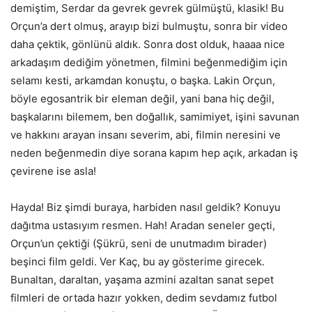
demiştim, Serdar da gevrek gevrek gülmüştü, klasik! Bu
Orçun’a dert olmuş, arayıp bizi bulmuştu, sonra bir video
daha çektik, gönlünü aldık. Sonra dost olduk, haaaa nice
arkadaşım dediğim yönetmen, filmini beğenmediğim için
selamı kesti, arkamdan konuştu, o başka. Lakin Orçun,
böyle egosantrik bir eleman değil, yani bana hiç değil,
başkalarını bilemem, ben doğallık, samimiyet, işini savunan
ve hakkını arayan insanı severim, abi, filmin neresini ve
neden beğenmedin diye sorana kapım hep açık, arkadan iş
çevirene ise asla!
Hayda! Biz şimdi buraya, harbiden nasıl geldik? Konuyu
dağıtma ustasıyım resmen. Hah! Aradan seneler geçti,
Orçun’un çektiği (Şükrü, seni de unutmadım birader)
beşinci film geldi. Ver Kaç, bu ay gösterime girecek.
Bunaltan, daraltan, yaşama azmini azaltan sanat sepet
filmleri de ortada hazır yokken, dedim sevdamız futbol