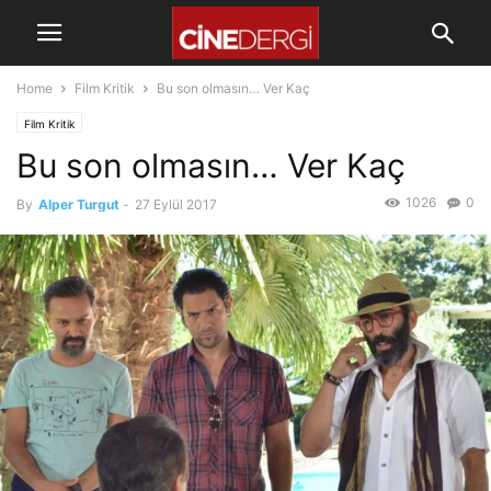
Home
Film Kritik
Bu son olmasın… Ver Kaç
Film Kritik
Bu son olmasın… Ver Kaç
1026
0
By
Alper Turgut
-
27 Eylül 2017