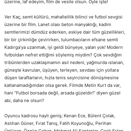
üzerine, laf edeyim, film de vesile olsun. Öyle işte!
Ver Kaç, semt kültürü, mahallelilik bilinci ve futbol sevgisi
üzerine bir film. Lanet olası beton manyaklığı, kadim
semtlerimizi dümdüz ederken, eskiye dair tüm güzellikleri,
bir bir çirkinliğe çevirirken, tulumbacıların efsane semti
Kadırga’ya uzanmak, iyi geldi bünyeye, yalan yok! Modern
futboldan nefret ettiğimi söylemiş miydim? Çok sevdiğim
tribünlerden uzaklaşmamın asıl nedeni, yağmurda ıslanan,
güneşte kavrulan, üşüyen, terleyen, sevdası için yollara
düşen taraftarların, hızla tenis seyircisine dönüşmesine
katlanamadığımdan olsa gerek. Filmde Metin Kurt da var,
hani “Futbol borsada değil, arsada güzeldir!” diyen güzel
abi, daha ne olsun?
Oyuncu kadrosu hayli geniş; Kenan Ece, Bülent Çolak,
Aslıhan Güner, Fırat Tanış, Fatih Koyunoğlu, Perihan
Ünlücan, Özgün Çoban, Mehmet Ali Kaptanlar, Cenk Ertan,