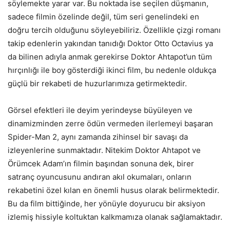
söylemekte yarar var. Bu noktada ise seçilen düşmanın,
sadece filmin özelinde değil, tüm seri genelindeki en
doğru tercih olduğunu söyleyebiliriz. Özellikle çizgi romanı
takip edenlerin yakından tanıdığı Doktor Otto Octavius ya
da bilinen adıyla anmak gerekirse Doktor Ahtapot’un tüm
hırçınlığı ile boy gösterdiği ikinci film, bu nedenle oldukça
güçlü bir rekabeti de huzurlarımıza getirmektedir.
Görsel efektleri ile deyim yerindeyse büyüleyen ve
dinamizminden zerre ödün vermeden ilerlemeyi başaran
Spider-Man 2, aynı zamanda zihinsel bir savaşı da
izleyenlerine sunmaktadır. Nitekim Doktor Ahtapot ve
Örümcek Adam’ın filmin başından sonuna dek, birer
satranç oyuncusunu andıran akıl okumaları, onların
rekabetini özel kılan en önemli husus olarak belirmektedir.
Bu da film bittiğinde, her yönüyle doyurucu bir aksiyon
izlemiş hissiyle koltuktan kalkmamıza olanak sağlamaktadır.