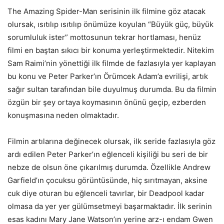
The Amazing Spider-Man serisinin ilk filmine göz atacak
olursak, ısıtılıp ısıtılıp önümüze koyulan “Büyük güç, büyük
sorumluluk ister” mottosunun tekrar hortlaması, henüz
filmi en baştan sıkıcı bir konuma yerleştirmektedir. Nitekim
Sam Raimi’nin yönettiği ilk filmde de fazlasıyla yer kaplayan
bu konu ve Peter Parker’ın Örümcek Adam’a evrilişi, artık
sağır sultan tarafından bile duyulmuş durumda. Bu da filmin
özgün bir şey ortaya koymasının önünü geçip, ezberden
konuşmasına neden olmaktadır.
Filmin artılarına değinecek olursak, ilk seride fazlasıyla göz
ardı edilen Peter Parker’ın eğlenceli kişiliği bu seri de bir
nebze de olsun öne çıkarılmış durumda. Özellikle Andrew
Garfield’ın çocuksu görüntüsünde, hiç sırıtmayan, aksine
cuk diye oturan bu eğlenceli tavırlar, bir Deadpool kadar
olmasa da yer yer gülümsetmeyi başarmaktadır. İlk serinin
esas kadını Mary Jane Watson’ın yerine arz-ı endam Gwen