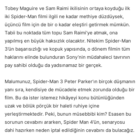
Tobey Maguire ve Sam Raimi ikilisinin ortaya koyduğu ilk
iki Spider-Man filmi ilgili ne kadar methiye düzdüysek,
üçüncü film için de bir o kadar eleştiri getirmek mümkün.
Tabii bu noktada tüm topu Sam Raimi’ye atmak, ona
yapılmış en büyük haksızlık olacaktır. Nitekim Spider-Man
3’ün başarısızlığı ve kopuk yapısında, o dönem filmin tüm
haklarını elinde bulunduran Sony’nin müdahaleci tavrının
pay sahibi olduğu da yadsınamaz bir gerçek.
Malumunuz, Spider-Man 3 Peter Parker’ın birçok düşmanın
yanı sıra, kendisiye de mücadele etmek zorunda olduğu bir
film. Bu da ister istemez hikâyeyi konu bütünlüğünden
uzak ve bölük pörçük bir haleti ruhiye içine
yerleştirmektedir. Peki, bunun müsebbibi kim? Esasen bu
sorunun cevabını ararken, Spider Man 4’ün, senaryosu
dahi hazırken neden iptal edildiğinin cevabını da bulacağız.