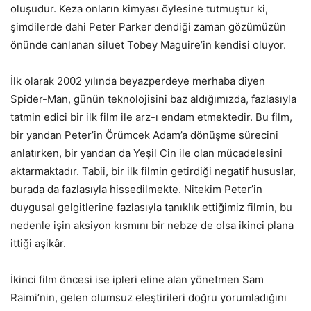
oluşudur. Keza onların kimyası öylesine tutmuştur ki,
şimdilerde dahi Peter Parker dendiği zaman gözümüzün
önünde canlanan siluet Tobey Maguire’in kendisi oluyor.
İlk olarak 2002 yılında beyazperdeye merhaba diyen
Spider-Man, günün teknolojisini baz aldığımızda, fazlasıyla
tatmin edici bir ilk film ile arz-ı endam etmektedir. Bu film,
bir yandan Peter’in Örümcek Adam’a dönüşme sürecini
anlatırken, bir yandan da Yeşil Cin ile olan mücadelesini
aktarmaktadır. Tabii, bir ilk filmin getirdiği negatif hususlar,
burada da fazlasıyla hissedilmekte. Nitekim Peter’in
duygusal gelgitlerine fazlasıyla tanıklık ettiğimiz filmin, bu
nedenle işin aksiyon kısmını bir nebze de olsa ikinci plana
ittiği aşikâr.
İkinci film öncesi ise ipleri eline alan yönetmen Sam
Raimi’nin, gelen olumsuz eleştirileri doğru yorumladığını