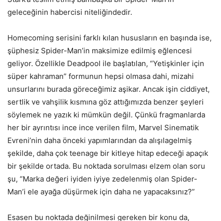
geleceğinin habercisi niteliğindedir.
Homecoming serisini farklı kılan hususların en başında ise,
şüphesiz Spider-Man’in maksimize edilmiş eğlencesi
geliyor. Özellikle Deadpool ile başlatılan, “Yetişkinler için
süper kahraman” formunun hepsi olmasa dahi, mizahi
unsurlarını burada göreceğimiz aşikar. Ancak işin ciddiyet,
sertlik ve vahşilik kısmına göz attığımızda benzer şeyleri
söylemek ne yazık ki mümkün değil. Çünkü fragmanlarda
her bir ayrıntısı ince ince verilen film, Marvel Sinematik
Evreni’nin daha önceki yapımlarından da alışılagelmiş
şekilde, daha çok teenage bir kitleye hitap edeceği apaçık
bir şekilde ortada. Bu noktada sorulması elzem olan soru
şu, “Marka değeri iyiden iyiye zedelenmiş olan Spider-
Man’i ele ayağa düşürmek için daha ne yapacaksınız?”
Esasen bu noktada değinilmesi gereken bir konu da,