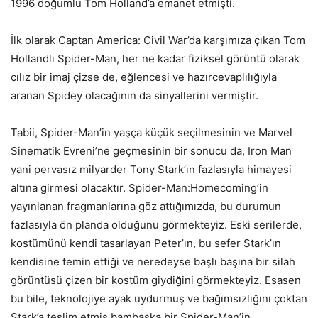
1996 doğumlu Tom Holland’a emanet etmişti.
İlk olarak Captan America: Civil War’da karşımıza çıkan Tom
Hollandlı Spider-Man, her ne kadar fiziksel görüntü olarak
cılız bir imaj çizse de, eğlencesi ve hazırcevaplılığıyla
aranan Spidey olacağının da sinyallerini vermiştir.
Tabii, Spider-Man’in yaşça küçük seçilmesinin ve Marvel
Sinematik Evreni’ne geçmesinin bir sonucu da, Iron Man
yani pervasız milyarder Tony Stark’ın fazlasıyla himayesi
altına girmesi olacaktır. Spider-Man:Homecoming’in
yayınlanan fragmanlarına göz attığımızda, bu durumun
fazlasıyla ön planda olduğunu görmekteyiz. Eski serilerde,
kostümünü kendi tasarlayan Peter’ın, bu sefer Stark’ın
kendisine temin ettiği ve neredeyse başlı başına bir silah
görüntüsü çizen bir kostüm giydiğini görmekteyiz. Esasen
bu bile, teknolojiye ayak uydurmuş ve bağımsızlığını çoktan
Stark’a teslim etmiş bambaşka bir Spider-Man’in