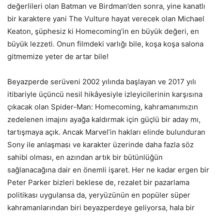
değerlileri olan Batman ve Birdman’den sonra, yine kanatlı
bir karaktere yani The Vulture hayat verecek olan Michael
Keaton, şüphesiz ki Homecoming’in en büyük değeri, en
büyük lezzeti. Onun filmdeki varlığı bile, koşa koşa salona
gitmemize yeter de artar bile!
Beyazperde serüveni 2002 yılında başlayan ve 2017 yılı
itibariyle üçüncü nesil hikâyesiyle izleyicilerinin karşısına
çıkacak olan Spider-Man: Homecoming, kahramanımızın
zedelenen imajını ayağa kaldırmak için güçlü bir aday mı,
tartışmaya açık. Ancak Marvel’in hakları elinde bulunduran
Sony ile anlaşması ve karakter üzerinde daha fazla söz
sahibi olması, en azından artık bir bütünlüğün
sağlanacağına dair en önemli işaret. Her ne kadar ergen bir
Peter Parker bizleri beklese de, rezalet bir pazarlama
politikası uygulansa da, yeryüzünün en popüler süper
kahramanlarından biri beyazperdeye geliyorsa, hala bir