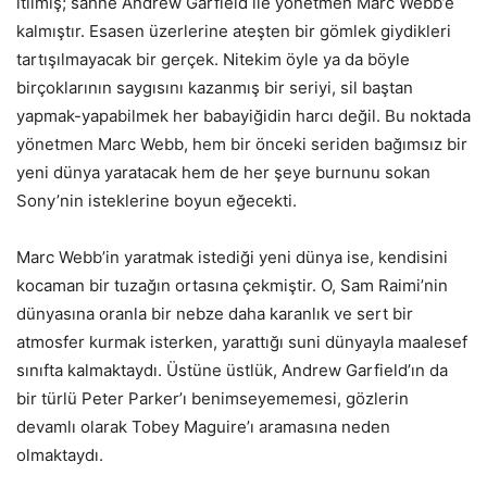
itilmiş; sahne Andrew Garfield ile yönetmen Marc Webb’e
kalmıştır. Esasen üzerlerine ateşten bir gömlek giydikleri
tartışılmayacak bir gerçek. Nitekim öyle ya da böyle
birçoklarının saygısını kazanmış bir seriyi, sil baştan
yapmak-yapabilmek her babayiğidin harcı değil. Bu noktada
yönetmen Marc Webb, hem bir önceki seriden bağımsız bir
yeni dünya yaratacak hem de her şeye burnunu sokan
Sony’nin isteklerine boyun eğecekti.
Marc Webb’in yaratmak istediği yeni dünya ise, kendisini
kocaman bir tuzağın ortasına çekmiştir. O, Sam Raimi’nin
dünyasına oranla bir nebze daha karanlık ve sert bir
atmosfer kurmak isterken, yarattığı suni dünyayla maalesef
sınıfta kalmaktaydı. Üstüne üstlük, Andrew Garfield’ın da
bir türlü Peter Parker’ı benimseyememesi, gözlerin
devamlı olarak Tobey Maguire’ı aramasına neden
olmaktaydı.