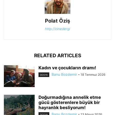
Polat Öziş
http://cinedergi
RELATED ARTICLES
Kadın ve çocukların dramı!
Banu Bozdemir
-
18 Temmuz 2026
DOSYA
Doğurmadığına annelik etme
gücü gösterenlere büyük bir
hayranlık besliyorum!
Banu Bozdemir
-
13 Mayıs 2026
DOSYA