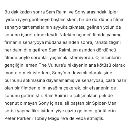
Bu dakikadan sonra Sam Raimi ve Sony arasındaki ipler
iyiden iyiye gerilmeye başlamışken, bir de dördüncü filmin
senaryo tartışmalarının ayyuka çıkması, gelinen yolun da
sonunu işaret etmekteydi. Nitekim üçüncü filmde yapımcı
firmanın senaryoya müdahalesinden sonra, rahatsızlığını
her daim dile getiren Sam Raimi, en azından dördüncü
filmde böyle sorunlar yaşamak istemiyordu. O, insanların
gençliğini emen The Vulture’u hikâyenin ana kötüsü olarak
monte etmek isterken, Sony’nin devamlı olarak işine
burnunu sokmasına dayanamamış ve senaryosu, castı hazır
olan bir filmden elini ayağını çekerek, bir efsanenin de
sonunu getirmiştir. Sam Raimi ile çalışmaktan pek de
hoşnut olmayan Sony içinse, sil baştan bir Spider-Man
serisi yapma fikri iyiden iyiye cazip gelince, gönüllerin
Peter Parker’ı Tobey Maguire’e de veda etmiştik.