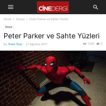
Home
Dosya
Peter Parker ve Sahte Yüzleri
Dosya
Peter Parker ve Sahte Yüzleri
1329
0
By
Polat Öziş
-
27 Ağustos 2017