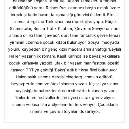
hazırlanan ‘Rejans Tarihi’ ve ‘Rejans Yemekleri’ kitabının
editörlüğünü yaptı. Rejans Rus lokantası başta olmak üzere
birçok şirketin basın danışmanlığı görevini üstlendi. Film +
sinema dergisine Türk sineması röportajları yaptı. Küçük
Sinemacılar, Benim Trafik Kitabım, 'Çevremi Seviyorum' adı
altında on iki tane ‘çevreci’, dört tane fantastik çevre temalı
yirminin üzerinde çocuk kitabı bulunuyor. Sosyal medyada
yolunu kaybeden bir genç kızın maceralarını anlattığı ‘Leylalı
Haller’ yazarın ilk romanı. Kaşif Karınca ise beyaz yakalılara
çocuk kafasıyla yazdığı ufak bir yaşam manifestosu özelliği
taşıyor. TRT’ye çektiği ‘Bakış’ adlı bir kısa filmi bulunuyor.
Halen aylık sinema dergisi cinedergi.com'un editörü,
beyazperde.com ve öteki sinema yazarı. Kişisel yazılarını
paylaştığı banubozdemir.com sitesi de bulunan yazar
filmlerde ve festivallerde jüri üyesi olarak görev alıyor,
sinema ve kısa film atölyelerinde ders veriyor. Çocuklarla
sinema ve çevre atölyeleri düzenliyor.