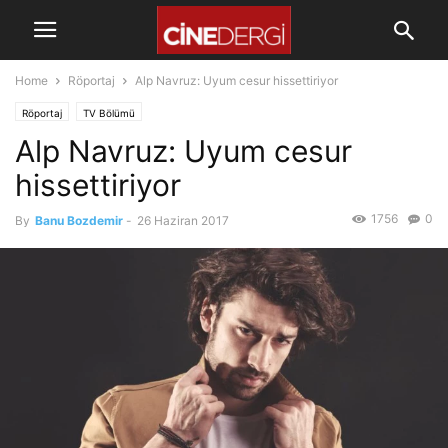
Home
Röportaj
Alp Navruz: Uyum cesur hissettiriyor
Röportaj
TV Bölümü
Alp Navruz: Uyum cesur
hissettiriyor
1756
0
By
Banu Bozdemir
-
26 Haziran 2017