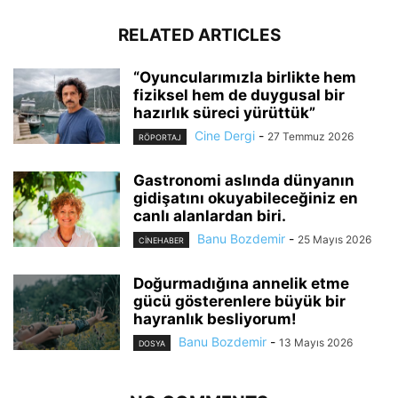
RELATED ARTICLES
“Oyuncularımızla birlikte hem
fiziksel hem de duygusal bir
hazırlık süreci yürüttük”
Cine Dergi
-
27 Temmuz 2026
RÖPORTAJ
Gastronomi aslında dünyanın
gidişatını okuyabileceğiniz en
canlı alanlardan biri.
Banu Bozdemir
-
25 Mayıs 2026
CINEHABER
Doğurmadığına annelik etme
gücü gösterenlere büyük bir
hayranlık besliyorum!
Banu Bozdemir
-
13 Mayıs 2026
DOSYA