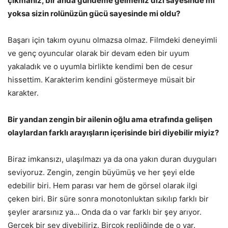
çıkmanız, bir anda gündeme gelmeniz dizi sayesinde mi
yoksa sizin rolünüzün gücü sayesinde mi oldu?
Başarı için takım oyunu olmazsa olmaz. Filmdeki deneyimli
ve genç oyuncular olarak bir devam eden bir uyum
yakaladık ve o uyumla birlikte kendimi ben de cesur
hissettim. Karakterim kendini göstermeye müsait bir
karakter.
Bir yandan zengin bir ailenin oğlu ama etrafında gelişen
olaylardan farklı arayışların içerisinde biri diyebilir miyiz?
Biraz imkansızı, ulaşılmazı ya da ona yakın duran duyguları
seviyoruz. Zengin, zengin büyümüş ve her şeyi elde
edebilir biri. Hem parası var hem de görsel olarak ilgi
çeken biri. Bir süre sonra monotonluktan sıkılıp farklı bir
şeyler ararsınız ya… Onda da o var farklı bir şey arıyor.
Gerçek bir şey diyebiliriz. Birçok repliğinde de o var.