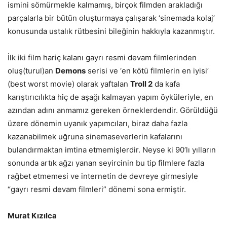
ismini sömürmekle kalmamış, birçok filmden arakladığı
parçalarla bir bütün oluşturmaya çalışarak ‘sinemada kolaj’
konusunda ustalık rütbesini bileğinin hakkıyla kazanmıştır.
İlk iki film hariç kalanı gayrı resmi devam filmlerinden
oluş(turul)an
Demons
serisi ve ‘en kötü filmlerin en iyisi’
(best worst movie) olarak yaftalan
Troll 2
da kafa
karıştırıcılıkta hiç de aşağı kalmayan yapım öyküleriyle, en
azından adını anmamız gereken örneklerdendir. Görüldüğü
üzere dönemin uyanık yapımcıları, biraz daha fazla
kazanabilmek uğruna sinemaseverlerin kafalarını
bulandırmaktan imtina etmemişlerdir. Neyse ki 90’lı yılların
sonunda artık ağzı yanan seyircinin bu tip filmlere fazla
rağbet etmemesi ve internetin de devreye girmesiyle
“gayrı resmi devam filmleri” dönemi sona ermiştir.
Murat Kızılca