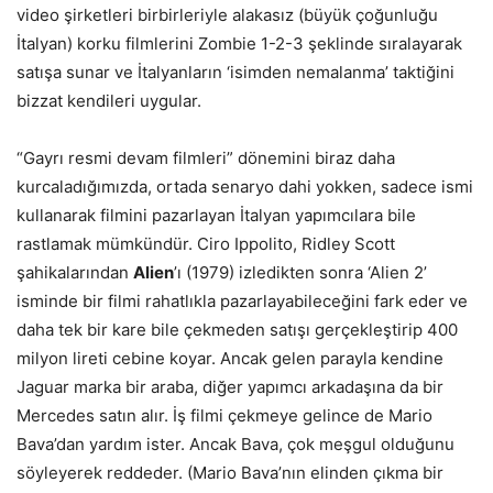
video şirketleri birbirleriyle alakasız (büyük çoğunluğu
İtalyan) korku filmlerini Zombie 1-2-3 şeklinde sıralayarak
satışa sunar ve İtalyanların ‘isimden nemalanma’ taktiğini
bizzat kendileri uygular.
“Gayrı resmi devam filmleri” dönemini biraz daha
kurcaladığımızda, ortada senaryo dahi yokken, sadece ismi
kullanarak filmini pazarlayan İtalyan yapımcılara bile
rastlamak mümkündür. Ciro Ippolito, Ridley Scott
şahikalarından
Alien
’ı (1979) izledikten sonra ‘Alien 2’
isminde bir filmi rahatlıkla pazarlayabileceğini fark eder ve
daha tek bir kare bile çekmeden satışı gerçekleştirip 400
milyon lireti cebine koyar. Ancak gelen parayla kendine
Jaguar marka bir araba, diğer yapımcı arkadaşına da bir
Mercedes satın alır. İş filmi çekmeye gelince de Mario
Bava’dan yardım ister. Ancak Bava, çok meşgul olduğunu
söyleyerek reddeder. (Mario Bava’nın elinden çıkma bir