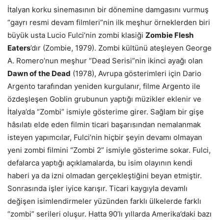
İtalyan korku sinemasının bir dönemine damgasını vurmuş
“gayrı resmi devam filmleri”nin ilk meşhur örneklerden biri
büyük usta Lucio Fulci’nin zombi klasiği
Zombie Flesh
Eaters
’dır (Zombie, 1979). Zombi kültünü ateşleyen George
A. Romero’nun meşhur “Dead Serisi”nin ikinci ayağı olan
Dawn of the Dead
(1978), Avrupa gösterimleri için Dario
Argento tarafından yeniden kurgulanır, filme Argento ile
özdeşleşen Goblin grubunun yaptığı müzikler eklenir ve
İtalya’da “Zombi” ismiyle gösterime girer. Sağlam bir gişe
hâsılatı elde eden filmin ticari başarısından nemalanmak
isteyen yapımcılar, Fulci’nin hiçbir şeyin devamı olmayan
yeni zombi filmini “Zombi 2” ismiyle gösterime sokar. Fulci,
defalarca yaptığı açıklamalarda, bu isim olayının kendi
haberi ya da izni olmadan gerçekleştiğini beyan etmiştir.
Sonrasında işler iyice karışır. Ticari kaygıyla devamlı
değişen isimlendirmeler yüzünden farklı ülkelerde farklı
“zombi” serileri oluşur. Hatta 90’lı yıllarda Amerika’daki bazı