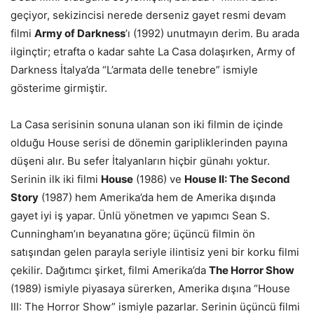
geçiyor, sekizincisi nerede derseniz gayet resmi devam
filmi
Army of Darkness
’ı (1992) unutmayın derim. Bu arada
ilginçtir; etrafta o kadar sahte La Casa dolaşırken, Army of
Darkness İtalya’da “L’armata delle tenebre” ismiyle
gösterime girmiştir.
La Casa serisinin sonuna ulanan son iki filmin de içinde
olduğu House serisi de dönemin garipliklerinden payına
düşeni alır. Bu sefer İtalyanların hiçbir günahı yoktur.
Serinin ilk iki filmi
House
(1986) ve
House II: The Second
Story
(1987) hem Amerika’da hem de Amerika dışında
gayet iyi iş yapar. Ünlü yönetmen ve yapımcı Sean S.
Cunningham’ın beyanatına göre; üçüncü filmin ön
satışından gelen parayla seriyle ilintisiz yeni bir korku filmi
çekilir. Dağıtımcı şirket, filmi Amerika’da
The Horror Show
(1989) ismiyle piyasaya sürerken, Amerika dışına “House
III: The Horror Show” ismiyle pazarlar. Serinin üçüncü filmi