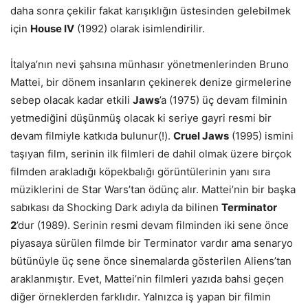
daha sonra çekilir fakat karışıklığın üstesinden gelebilmek
için
House IV
(1992) olarak isimlendirilir.
İtalya’nın nevi şahsına münhasır yönetmenlerinden Bruno
Mattei, bir dönem insanların çekinerek denize girmelerine
sebep olacak kadar etkili
Jaws
’a (1975) üç devam filminin
yetmediğini düşünmüş olacak ki seriye gayri resmi bir
devam filmiyle katkıda bulunur(!).
Cruel Jaws
(1995) ismini
taşıyan film, serinin ilk filmleri de dahil olmak üzere birçok
filmden arakladığı köpekbalığı görüntülerinin yanı sıra
müziklerini de Star Wars’tan ödünç alır. Mattei’nin bir başka
sabıkası da Shocking Dark adıyla da bilinen
Terminator
2
’dur (1989). Serinin resmi devam filminden iki sene önce
piyasaya sürülen filmde bir Terminator vardır ama senaryo
bütünüyle üç sene önce sinemalarda gösterilen Aliens’tan
araklanmıştır. Evet, Mattei’nin filmleri yazıda bahsi geçen
diğer örneklerden farklıdır. Yalnızca iş yapan bir filmin