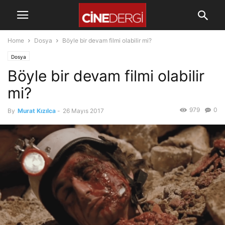
Home
Dosya
Böyle bir devam filmi olabilir mi?
Dosya
Böyle bir devam filmi olabilir
mi?
979
0
By
Murat Kızılca
-
26 Mayıs 2017