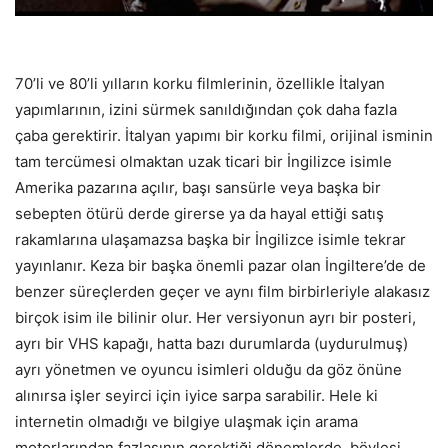
70’li ve 80’li yılların korku filmlerinin, özellikle İtalyan
yapımlarının, izini sürmek sanıldığından çok daha fazla
çaba gerektirir. İtalyan yapımı bir korku filmi, orijinal isminin
tam tercümesi olmaktan uzak ticari bir İngilizce isimle
Amerika pazarına açılır, başı sansürle veya başka bir
sebepten ötürü derde girerse ya da hayal ettiği satış
rakamlarına ulaşamazsa başka bir İngilizce isimle tekrar
yayınlanır. Keza bir başka önemli pazar olan İngiltere’de de
benzer süreçlerden geçer ve aynı film birbirleriyle alakasız
birçok isim ile bilinir olur. Her versiyonun ayrı bir posteri,
ayrı bir VHS kapağı, hatta bazı durumlarda (uydurulmuş)
ayrı yönetmen ve oyuncu isimleri olduğu da göz önüne
alınırsa işler seyirci için iyice sarpa sarabilir. Hele ki
internetin olmadığı ve bilgiye ulaşmak için arama
motorlarından fazlasının gerektiği dönemlerde, böylesi