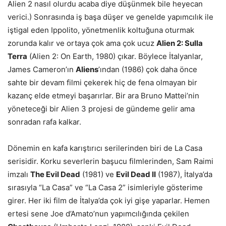
Alien 2 nasıl olurdu acaba diye düşünmek bile heyecan
verici.) Sonrasında iş başa düşer ve genelde yapımcılık ile
iştigal eden Ippolito, yönetmenlik koltuğuna oturmak
zorunda kalır ve ortaya çok ama çok ucuz
Alien 2: Sulla
Terra
(Alien 2: On Earth, 1980) çıkar. Böylece İtalyanlar,
James Cameron’ın
Aliens
’ından (1986) çok daha önce
sahte bir devam filmi çekerek hiç de fena olmayan bir
kazanç elde etmeyi başarırlar. Bir ara Bruno Mattei’nin
yöneteceği bir Alien 3 projesi de gündeme gelir ama
sonradan rafa kalkar.
Dönemin en kafa karıştırıcı serilerinden biri de La Casa
serisidir. Korku severlerin başucu filmlerinden, Sam Raimi
imzalı
The Evil Dead
(1981) ve
Evil Dead II
(1987), İtalya’da
sırasıyla “La Casa” ve “La Casa 2” isimleriyle gösterime
girer. Her iki film de İtalya’da çok iyi gişe yaparlar. Hemen
ertesi sene Joe d’Amato’nun yapımcılığında çekilen