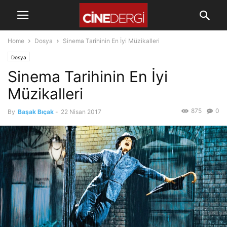
Home
Dosya
Sinema Tarihinin En İyi Müzikalleri
Dosya
Sinema Tarihinin En İyi
Müzikalleri
875
0
By
Başak Bıçak
-
22 Nisan 2017