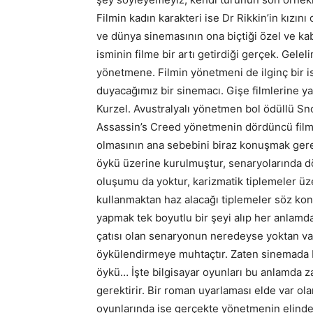
Filmin kadın karakteri ise Dr Rikkin’in kızın
ve dünya sinemasının ona biçtiği özel ve k
isminin filme bir artı getirdiği gerçek. Gele
yönetmene. Filmin yönetmeni de ilginç bir is
duyacağımız bir sinemacı. Gişe filmlerine y
Kurzel. Avustralyalı yönetmen bol ödüllü Sno
Assassin’s Creed yönetmenin dördüncü filmi.
olmasının ana sebebini biraz konuşmak gerek
öykü üzerine kurulmuştur, senaryolarında dö
oluşumu da yoktur, karizmatik tiplemeler üz
kullanmaktan haz alacağı tiplemeler söz ko
yapmak tek boyutlu bir şeyi alıp her anlamda
çatısı olan senaryonun neredeyse yoktan var 
öykülendirmeye muhtaçtır. Zaten sinemada baş
öykü… İşte bilgisayar oyunları bu anlamda za
gerektirir. Bir roman uyarlaması elde var ol
oyunlarında ise gerçekte yönetmenin elinde h