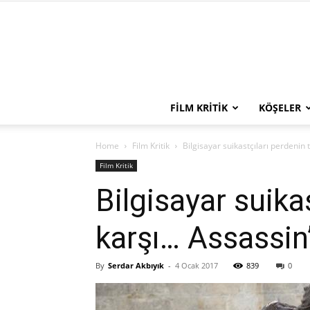
FILM KRITIK
KÖŞELER
Home
Film Kritik
Bilgisayar suikastçıları perdenin
Film Kritik
Bilgisayar suika
karşı… Assassin
By
Serdar Akbıyık
-
4 Ocak 2017
839
0