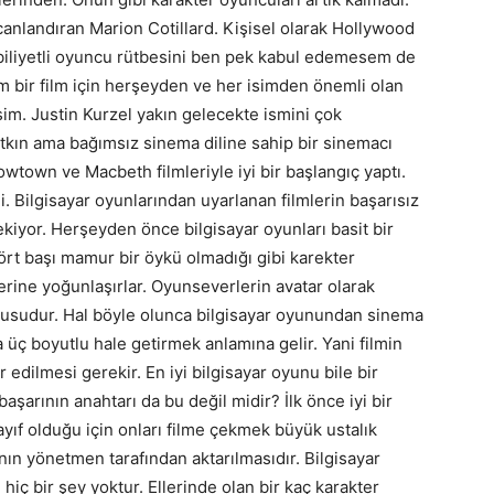
ı canlandıran Marion Cotillard. Kişisel olarak Hollywood
abiliyetli oyuncu rütbesini ben pek kabul edemesem de
lim bir film için herşeyden ve her isimden önemli olan
im. Justin Kurzel yakın gelecekte ismini çok
atkın ama bağımsız sinema diline sahip bir sinemacı
wtown ve Macbeth filmleriyle iyi bir başlangıç yaptı.
 Bilgisayar oyunlarından uyarlanan filmlerin başarısız
iyor. Herşeyden önce bilgisayar oyunları basit bir
rt başı mamur bir öykü olmadığı gibi karekter
erine yoğunlaşırlar. Oyunseverlerin avatar olarak
nusudur. Hal böyle olunca bilgisayar oyunundan sinema
 üç boyutlu hale getirmek anlamına gelir. Yani filmin
edilmesi gerekir. En iyi bilgisayar oyunu bile bir
arının anahtarı da bu değil midir? İlk önce iyi bir
yıf olduğu için onları filme çekmek büyük ustalık
anın yönetmen tarafından aktarılmasıdır. Bilgisayar
iç bir şey yoktur. Ellerinde olan bir kaç karakter