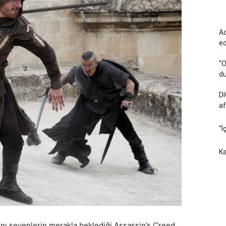
Ad
e
“O
du
DI
af
“İ
Ka
rını sevenlerin merakla beklediği Assassin’s Creed