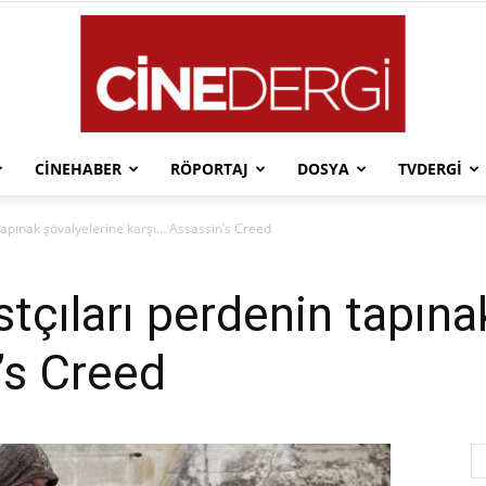
CINEHABER
RÖPORTAJ
DOSYA
TVDERGI
Cinedergi
 tapınak şövalyelerine karşı… Assassin’s Creed
stçıları perdenin tapına
’s Creed