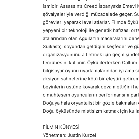
ismidir. Assassin’s Creed İspanya’da Emevi
şövalyeleriyle verdiği mücadelede geçer. Sui
görevleri yaparak level atlarlar. Filmde öy
yepyeni bir teknoloji ile genetik hafızası or
atalarından olan Aguilar’ın maceralarını den
Suikastçi soyundan geldiğini keşfeder ve g
organizasyonunu alt etmek için geçmişindeki
tecrübesini kullanır. Öykü ilerlerken Callum
bilgisayar oyunu uyarlamalarından iyi ama sin
aksiyon sahnelerine kötü bir eleştiri getirem
beyinlerin üstüne koyarak devam ettiğini he
o muhteşem oyuncuların performansını parlat
Doğuya hala oryantalist bir gözle bakmaları 
Doğu öyküsünde mistisizm katmak için kulla
FİLMİN KÜNYESİ
Yönetmen: Justin Kurzel