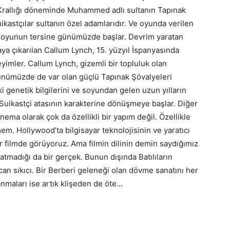
 Krallığı döneminde Muhammed adlı sultanın Tapınak
kastçılar sultanın özel adamlarıdır. Ve oyunda verilen
kü oyunun tersine günümüzde başlar. Devrim yaratan
taya çıkarılan Callum Lynch, 15. yüzyıl İspanyasında
eyimler. Callum Lynch, gizemli bir topluluk olan
ünümüzde de var olan güçlü Tapınak Şövalyeleri
 genetik bilgilerini ve soyundan gelen uzun yılların
 Suikastçi atasının karakterine dönüşmeye başlar. Diğer
ema olarak çok da özellikli bir yapım değil. Özellikle
em. Hollywood’ta bilgisayar teknolojisinin ve yaratıcı
r filmde görüyoruz. Ama filmin dilinin demin saydığımız
madığı da bir gerçek. Bunun dışında Batılıların
can sıkıcı. Bir Berberi geleneği olan dövme sanatını her
nmaları ise artık klişeden de öte…