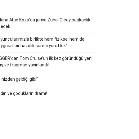
ana Altın Koza’da jüriye Zuhal Olcay başkanlık
decek
yuncularımızla birlikte hem fiziksel hem de
ygusal bir hazırlık süreci yürüttük”
GGER’dan Tom Cruise’un ilk kez göründüğü yeni
iş ve fragman yayınlandı!
çinizden geldiği gibi”
dın ve çocukların dramı!