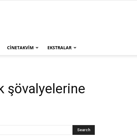
CINETAKVIM
EKSTRALAR
k şövalyelerine