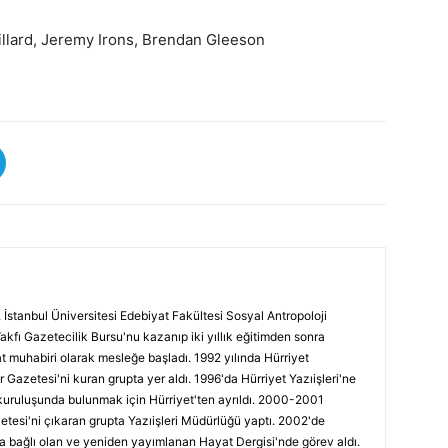
llard, Jeremy Irons, Brendan Gleeson
 İstanbul Üniversitesi Edebiyat Fakültesi Sosyal Antropoloji
Vakfı Gazetecilik Bursu'nu kazanıp iki yıllık eğitimden sonra
at muhabiri olarak mesleğe başladı. 1992 yılında Hürriyet
r Gazetesi'ni kuran grupta yer aldı. 1996'da Hürriyet Yazıişleri'ne
kuruluşunda bulunmak için Hürriyet'ten ayrıldı. 2000-2001
etesi'ni çıkaran grupta Yazıişleri Müdürlüğü yaptı. 2002'de
a bağlı olan ve yeniden yayımlanan Hayat Dergisi'nde görev aldı.