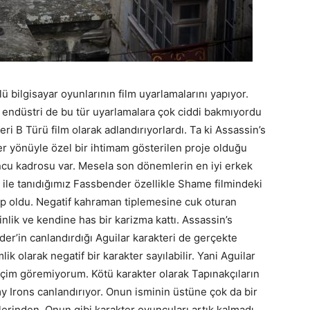
bilgisayar oyunlarının film uyarlamalarını yapıyor.
 endüstri de bu tür uyarlamalara çok ciddi bakmıyordu
ri B Türü film olarak adlandırıyorlardı. Ta ki Assassin’s
r yönüyle özel bir ihtimam gösterilen proje olduğu
u kadrosu var. Mesela son dönemlerin en iyi erkek
le tanıdığımız Fassbender özellikle Shame filmindeki
ip oldu. Negatif kahraman tiplemesine cuk oturan
inlik ve kendine has bir karizma kattı. Assassin’s
er’in canlandırdığı Aguilar karakteri de gerçekte
ik olarak negatif bir karakter sayılabilir. Yani Aguilar
seçim göremiyorum. Kötü karakter olarak Tapınakçıların
y Irons canlandırıyor. Onun isminin üstüne çok da bir
rinden. Onun gibi karakter oyuncuları artık kalmadı.