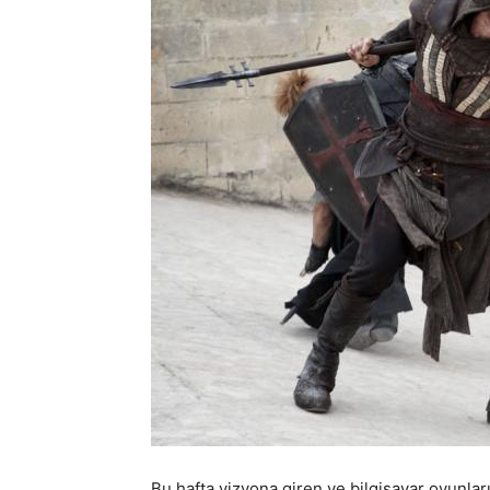
Bu hafta vizyona giren ve bilgisayar oyunla