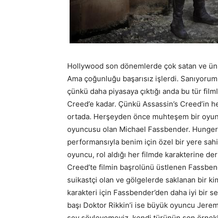
Hollywood son dönemlerde çok satan ve ünlü 
Ama çoğunluğu başarısız işlerdi. Sanıyorum
çünkü daha piyasaya çıktığı anda bu tür filmle
Creed’e kadar. Çünkü Assassin’s Creed’in he
ortada. Herşeyden önce muhteşem bir oyunc
oyuncusu olan Michael Fassbender. Hunger i
performansıyla benim için özel bir yere sah
oyuncu, rol aldığı her filmde karakterine der
Creed’te filmin başrolünü üstlenen Fassbend
suikastçi olan ve gölgelerde saklanan bir kiml
karakteri için Fassbender’den daha iyi bir 
başı Doktor Rikkin’i ise büyük oyuncu Jerem
şey söyleyemeyiz, kendi türünün son örnekle