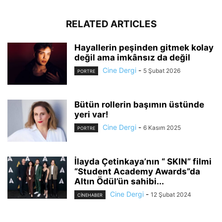
RELATED ARTICLES
Hayallerin peşinden gitmek kolay
değil ama imkânsız da değil
Cine Dergi
-
5 Şubat 2026
PORTRE
Bütün rollerin başımın üstünde
yeri var!
Cine Dergi
-
6 Kasım 2025
PORTRE
İlayda Çetinkaya’nın “ SKIN” filmi
“Student Academy Awards”da
Altın Ödül’ün sahibi...
Cine Dergi
-
12 Şubat 2024
CINEHABER