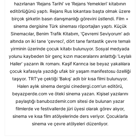
hazırlanan ‘Rejans Tarihi’ ve ‘Rejans Yemekleri’ kitabının
editörlüğünü yaptı. Rejans Rus lokantası başta olmak üzere
birçok şirketin basın danışmanlığı görevini üstlendi. Film +
sinema dergisine Türk sineması röportajları yaptı. Küçük
Sinemacılar, Benim Trafik Kitabım, 'Çevremi Seviyorum' adı
altında on iki tane ‘çevreci’, dört tane fantastik çevre temalı
yirminin üzerinde çocuk kitabı bulunuyor. Sosyal medyada
yolunu kaybeden bir genç kızın maceralarını anlattığı ‘Leylalı
Haller’ yazarın ilk romanı. Kaşif Karınca ise beyaz yakalılara
çocuk kafasıyla yazdığı ufak bir yaşam manifestosu özelliği
taşıyor. TRT’ye çektiği ‘Bakış’ adlı bir kısa filmi bulunuyor.
Halen aylık sinema dergisi cinedergi.com'un editörü,
beyazperde.com ve öteki sinema yazarı. Kişisel yazılarını
paylaştığı banubozdemir.com sitesi de bulunan yazar
filmlerde ve festivallerde jüri üyesi olarak görev alıyor,
sinema ve kısa film atölyelerinde ders veriyor. Çocuklarla
sinema ve çevre atölyeleri düzenliyor.