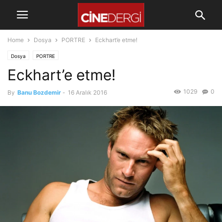
Home
Dosya
PORTRE
Eckhart’e etme!
Dosya
PORTRE
Eckhart’e etme!
1029
0
By
Banu Bozdemir
-
16 Aralık 2016