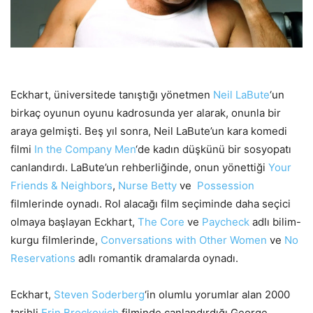
Eckhart, üniversitede tanıştığı yönetmen
Neil LaBute
‘un
birkaç oyunun oyunu kadrosunda yer alarak, onunla bir
araya gelmişti. Beş yıl sonra, Neil LaBute’un kara komedi
filmi
In the Company Men
‘de kadın düşkünü bir sosyopatı
canlandırdı. LaBute’un rehberliğinde, onun yönettiği
Your
Friends & Neighbors
,
Nurse Betty
ve
Possession
filmlerinde oynadı. Rol alacağı film seçiminde daha seçici
olmaya başlayan Eckhart,
The Core
ve
Paycheck
adlı bilim-
kurgu filmlerinde,
Conversations with Other Women
ve
No
Reservations
adlı romantik dramalarda oynadı.
Eckhart,
Steven Soderberg
‘in olumlu yorumlar alan 2000
tarihli
Erin Brockovich
filminde canlandırdığı George