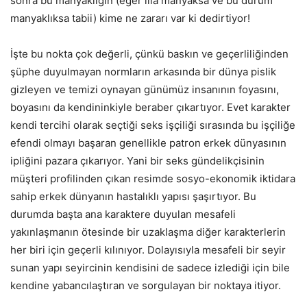
sonra bu manyaklığın (eğer illa manyaksa ve bu durum
manyaklıksa tabii) kime ne zararı var ki dedirtiyor!
İşte bu nokta çok değerli, çünkü baskın ve geçerliliğinden
şüphe duyulmayan normların arkasında bir dünya pislik
gizleyen ve temizi oynayan günümüz insanının foyasını,
boyasını da kendininkiyle beraber çıkartıyor. Evet karakter
kendi tercihi olarak seçtiği seks işçiliği sırasında bu işçiliğe
efendi olmayı başaran genellikle patron erkek dünyasının
ipliğini pazara çıkarıyor. Yani bir seks gündelikçisinin
müşteri profilinden çıkan resimde sosyo-ekonomik iktidara
sahip erkek dünyanın hastalıklı yapısı şaşırtıyor. Bu
durumda başta ana karaktere duyulan mesafeli
yakınlaşmanın ötesinde bir uzaklaşma diğer karakterlerin
her biri için geçerli kılınıyor. Dolayısıyla mesafeli bir seyir
sunan yapı seyircinin kendisini de sadece izlediği için bile
kendine yabancılaştıran ve sorgulayan bir noktaya itiyor.