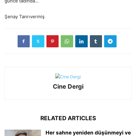
günce tadında…
Şenay Tanrıvermiş
Cine Dergi
RELATED ARTICLES
Her sahne yeniden düşünmeyi ve