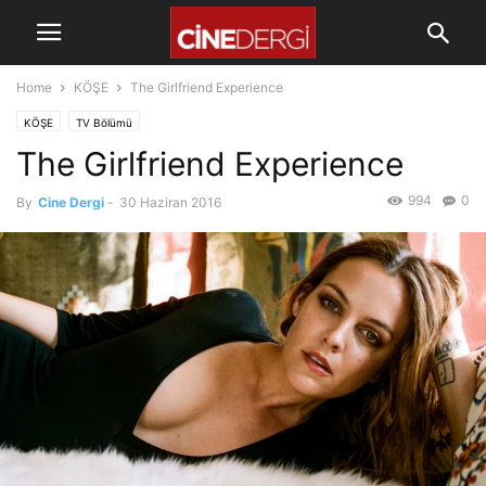
Home
KÖŞE
The Girlfriend Experience
KÖŞE
TV Bölümü
The Girlfriend Experience
994
0
By
Cine Dergi
-
30 Haziran 2016