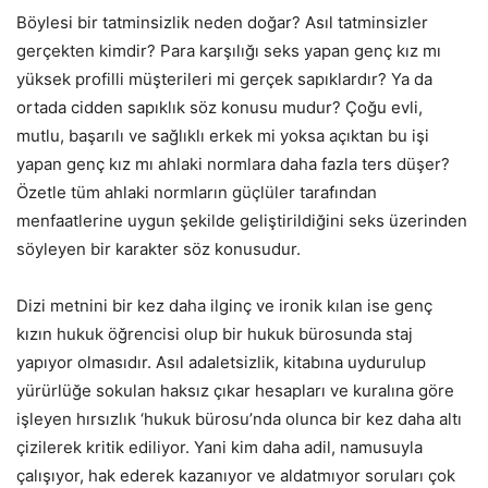
Böylesi bir tatminsizlik neden doğar? Asıl tatminsizler
gerçekten kimdir? Para karşılığı seks yapan genç kız mı
yüksek profilli müşterileri mi gerçek sapıklardır? Ya da
ortada cidden sapıklık söz konusu mudur? Çoğu evli,
mutlu, başarılı ve sağlıklı erkek mi yoksa açıktan bu işi
yapan genç kız mı ahlaki normlara daha fazla ters düşer?
Özetle tüm ahlaki normların güçlüler tarafından
menfaatlerine uygun şekilde geliştirildiğini seks üzerinden
söyleyen bir karakter söz konusudur.
Dizi metnini bir kez daha ilginç ve ironik kılan ise genç
kızın hukuk öğrencisi olup bir hukuk bürosunda staj
yapıyor olmasıdır. Asıl adaletsizlik, kitabına uydurulup
yürürlüğe sokulan haksız çıkar hesapları ve kuralına göre
işleyen hırsızlık ‘hukuk bürosu’nda olunca bir kez daha altı
çizilerek kritik ediliyor. Yani kim daha adil, namusuyla
çalışıyor, hak ederek kazanıyor ve aldatmıyor soruları çok