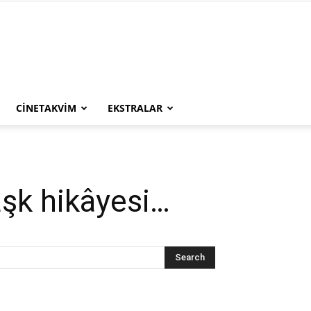
CINETAKVIM
EKSTRALAR
 aşk hikâyesi…