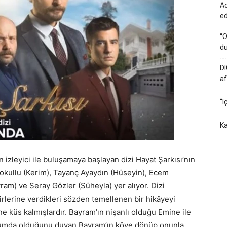
Ad
e
“O
du
DI
af
“İ
Ka
 izleyici ile buluşamaya başlayan dizi Hayat Şarkısı’nın
 Sokullu (Kerim), Tayanç Ayaydın (Hüseyin), Ecem
am) ve Seray Gözler (Süheyla) yer alıyor. Dizi
birlerine verdikleri sözden temellenen bir hikâyeyi
ine küs kalmışlardır. Bayram’ın nişanlı olduğu Emine ile
durumda olduğunu duyan Bayram’ın köye dönüp onunla