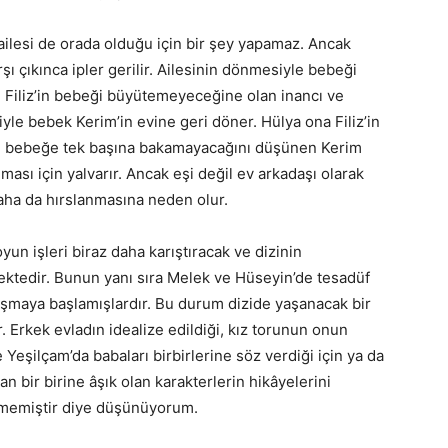
ilesi de orada olduğu için bir şey yapamaz. Ancak
 çıkınca ipler gerilir. Ailesinin dönmesiyle bebeği
ve Filiz’in bebeği büyütemeyeceğine olan inancı ve
ğiyle bebek Kerim’in evine geri döner. Hülya ona Filiz’in
 ve bebeğe tek başına bakamayacağını düşünen Kerim
sı için yalvarır. Ancak eşi değil ev arkadaşı olarak
daha da hırslanmasına neden olur.
yun işleri biraz daha karıştıracak ve dizinin
ktedir. Bunun yanı sıra Melek ve Hüseyin’de tesadüf
laşmaya başlamışlardır. Bu durum dizide yaşanacak bir
. Erkek evladın idealize edildiği, kız torunun onun
Yeşilçam’da babaları birbirlerine söz verdiği için ya da
bir birine âşık olan karakterlerin hikâyelerini
elmemiştir diye düşünüyorum.