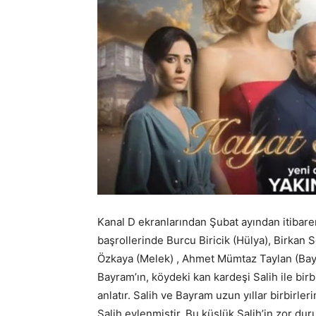
Kanal D ekranlarından Şubat ayından itibaren
başrollerinde Burcu Biricik (Hülya), Birkan
Özkaya (Melek) , Ahmet Mümtaz Taylan (Bayr
Bayram’ın, köydeki kan kardeşi Salih ile bir
anlatır. Salih ve Bayram uzun yıllar birbirler
Salih evlenmiştir. Bu küslük Salih’in zor 