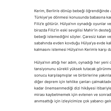
Kerim, Berlin’e dönüp bebeği öğrendiğinde a
Türkiye’ye dönmesi konusunda babasına karşı
Filiz’e götürür. Hülya’nın oynadığı oyunlar 
birazda Filiz’in eski sevgilisi Mahir’in deste
bebeği istemediğini söyler. Çaresiz kalan
sabahında evden kovduğu Hülya’ya evde kalma
kalmasını istemesi Hülya’nın Kerim’e karşı 
Hülya’nın attığı her adım, oynadığı her yeni o
tansiyonunu sürekli yüksek tutacak görünme
sonucu karşılaşmışlar ve birbirlerine yakın
diğer deprem için tehlike çanları çalmaktadır
kadar önemsenmediği dizi hikâyesi itibariyle 
mirası kaybetmemek için evlenen ve sonradan 
anımsattığı için izleyicimize çok yabancı g