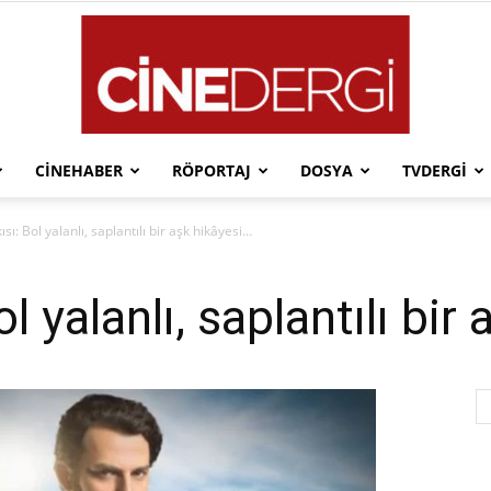
CINEHABER
RÖPORTAJ
DOSYA
TVDERGI
Cinedergi
sı: Bol yalanlı, saplantılı bir aşk hikâyesi…
l yalanlı, saplantılı bir