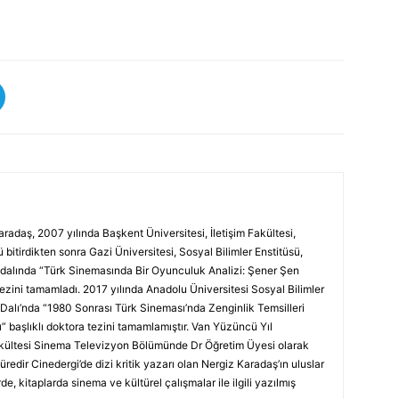
adaş, 2007 yılında Başkent Üniversitesi, İletişim Fakültesi,
tirdikten sonra Gazi Üniversitesi, Sosyal Bilimler Enstitüsü,
alında “Türk Sinemasında Bir Oyunculuk Analizi: Şener Şen
tezini tamamladı. 2017 yılında Anadolu Üniversitesi Sosyal Bilimler
alı’nda “1980 Sonrası Türk Sineması’nda Zenginlik Temsilleri
” başlıklı doktora tezini tamamlamıştır. Van Yüzüncü Yıl
akültesi Sinema Televizyon Bölümünde Dr Öğretim Üyesi olarak
 süredir Cinedergi’de dizi kritik yazarı olan Nergiz Karadaş’ın uluslar
de, kitaplarda sinema ve kültürel çalışmalar ile ilgili yazılmış