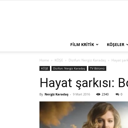
FILM KRITIK
KÖŞELER
Home
KÖŞE
Dizifun: Nergiz Karadaş
Hayat şarkı
KÖŞE
Dizifun: Nergiz Karadaş
TV Bölümü
Hayat şarkısı: Bo
By
Nergiz Karadaş
-
9 Mart 2016
2340
0