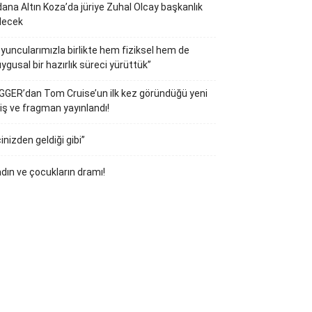
ana Altın Koza’da jüriye Zuhal Olcay başkanlık
decek
yuncularımızla birlikte hem fiziksel hem de
ygusal bir hazırlık süreci yürüttük”
GGER’dan Tom Cruise’un ilk kez göründüğü yeni
iş ve fragman yayınlandı!
çinizden geldiği gibi”
dın ve çocukların dramı!