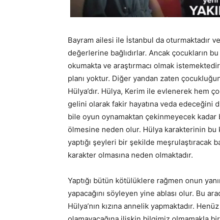
Bayram ailesi ile İstanbul da oturmaktadır v
değerlerine bağlıdırlar. Ancak çocukların bu 
okumakta ve araştırmacı olmak istemektedir.
planı yoktur. Diğer yandan zaten çocukluğun
Hülya’dır. Hülya, Kerim ile evlenerek hem ç
gelini olarak fakir hayatına veda edeceğini
bile oyun oynamaktan çekinmeyecek kadar be
ölmesine neden olur. Hülya karakterinin bu 
yaptığı şeyleri bir şekilde meşrulaştıracak b
karakter olmasına neden olmaktadır.
Yaptığı bütün kötülüklere rağmen onun yanınd
yapacağını söyleyen yine ablası olur. Bu ara
Hülya’nın kızına annelik yapmaktadır. Henüz
olamayacağına ilişkin bilgimiz olmamakla bir