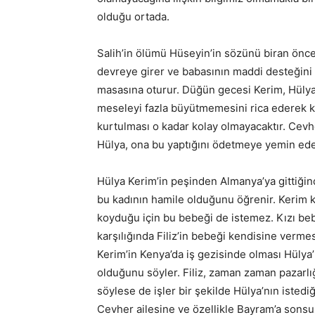
olduğu ortada.
Salih’in ölümü Hüseyin’in sözünü biran önce
devreye girer ve babasının maddi desteğini
masasına oturur. Düğün gecesi Kerim, Hülya’
meseleyi fazla büyütmemesini rica ederek k
kurtulması o kadar kolay olmayacaktır. Cevh
Hülya, ona bu yaptığını ödetmeye yemin ede
Hülya Kerim’in peşinden Almanya’ya gittiğind
bu kadının hamile olduğunu öğrenir. Kerim ka
koyduğu için bu bebeği de istemez. Kızı beb
karşılığında Filiz’in bebeği kendisine vermes
Kerim’in Kenya’da iş gezisinde olması Hülya’n
olduğunu söyler. Filiz, zaman zaman pazarlı
söylese de işler bir şekilde Hülya’nın isted
Cevher ailesine ve özellikle Bayram’a sonsuz