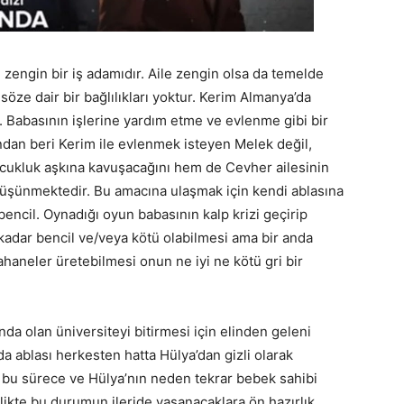
e zengin bir iş adamıdır. Aile zengin olsa da temelde
söze dair bir bağlılıkları yoktur. Kerim Almanya’da
 Babasının işlerine yardım etme ve evlenme gibi bir
dan beri Kerim ile evlenmek isteyen Melek değil,
ocukluk aşkına kavuşacağını hem de Cevher ailesinin
 düşünmektedir. Bu amacına ulaşmak için kendi ablasına
ncil. Oynadığı oyun babasının kalp krizi geçirip
kadar bencil ve/veya kötü olabilmesi ama bir anda
ahaneler üretebilmesi onun ne iyi ne kötü gri bir
a olan üniversiteyi bitirmesi için elinden geleni
da ablası herkesten hatta Hülya’dan gizli olarak
 bu sürece ve Hülya’nın neden tekrar bebek sahibi
likte bu durumun ileride yaşanacaklara ön hazırlık