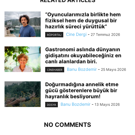
RELATED ARTICLES
“Oyuncularımızla birlikte hem
fiziksel hem de duygusal bir
hazırlık süreci yürüttük”
Cine Dergi
-
27 Temmuz 2026
RÖPORTAJ
Gastronomi aslında dünyanın
gidişatını okuyabileceğiniz en
canlı alanlardan biri.
Banu Bozdemir
-
25 Mayıs 2026
CINEHABER
Doğurmadığına annelik etme
gücü gösterenlere büyük bir
hayranlık besliyorum!
Banu Bozdemir
-
13 Mayıs 2026
DOSYA
NO COMMENTS