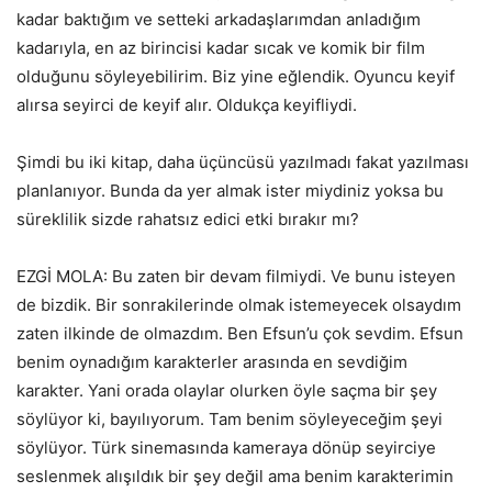
kadar baktığım ve setteki arkadaşlarımdan anladığım
kadarıyla, en az birincisi kadar sıcak ve komik bir film
olduğunu söyleyebilirim. Biz yine eğlendik. Oyuncu keyif
alırsa seyirci de keyif alır. Oldukça keyifliydi.
Şimdi bu iki kitap, daha üçüncüsü yazılmadı fakat yazılması
planlanıyor. Bunda da yer almak ister miydiniz yoksa bu
süreklilik sizde rahatsız edici etki bırakır mı?
EZGİ MOLA: Bu zaten bir devam filmiydi. Ve bunu isteyen
de bizdik. Bir sonrakilerinde olmak istemeyecek olsaydım
zaten ilkinde de olmazdım. Ben Efsun’u çok sevdim. Efsun
benim oynadığım karakterler arasında en sevdiğim
karakter. Yani orada olaylar olurken öyle saçma bir şey
söylüyor ki, bayılıyorum. Tam benim söyleyeceğim şeyi
söylüyor. Türk sinemasında kameraya dönüp seyirciye
seslenmek alışıldık bir şey değil ama benim karakterimin