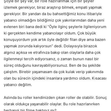
Şöyle bir şey var, bir role hazırlanmak için bir şeyler
izlemek gerekiyor, biraz araştırıp bilmek, empati yapmak
gerekiyor. Bir yandan da bu bahsettiğimiz konu itibariyle
yabancı olmadığını bildiğimiz çok yakınlarımdan daha yeni
evlenen biri bana dedi ki “Öyle ilginç şeylerle ilgileniyorum
ki gerçekten kendime yabancılaşır oldum. Çok büyük
konuşuyordum yok artık öyle değildir filan diye ama bazen
yapmak zorunda kalıyorsun” dedi. Dolayısıyla birazcık
algınız açıksa ve etrafınıza bakıp olan olaylarla daha çok
ilgilenmeyi tercih ediyorsanız, o zaman bunun nasıl bir
süreç olduğunu kavrayabiliyorsunuz. Ben de bu şekilde
çalıştım. Birebir yaşamasam da çok kulak verip yakınımda
olan bu sürecin içindeki insanlara yardımcı oldum. Kısacası
yabancı değilim.
Aslında bu roller kendinizden çıkan roller de olabilir. Sonuç
olarak oldukça yaşanabilir olaylar. Bu role hazırlanırken
herhangi bir filme baktınız mı?