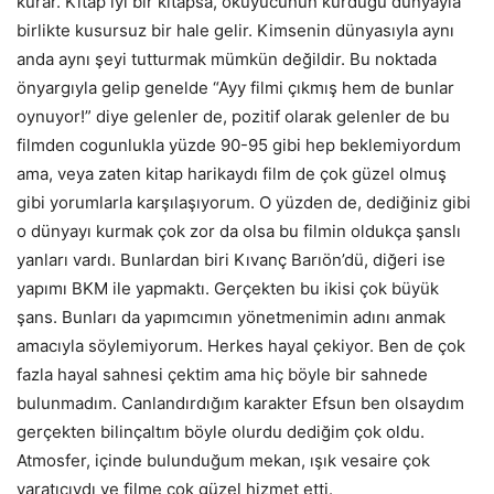
kurar. Kitap iyi bir kitapsa, okuyucunun kurduğu dünyayla
birlikte kusursuz bir hale gelir. Kimsenin dünyasıyla aynı
anda aynı şeyi tutturmak mümkün değildir. Bu noktada
önyargıyla gelip genelde “Ayy filmi çıkmış hem de bunlar
oynuyor!” diye gelenler de, pozitif olarak gelenler de bu
filmden cogunlukla yüzde 90-95 gibi hep beklemiyordum
ama, veya zaten kitap harikaydı film de çok güzel olmuş
gibi yorumlarla karşılaşıyorum. O yüzden de, dediğiniz gibi
o dünyayı kurmak çok zor da olsa bu filmin oldukça şanslı
yanları vardı. Bunlardan biri Kıvanç Barıön’dü, diğeri ise
yapımı BKM ile yapmaktı. Gerçekten bu ikisi çok büyük
şans. Bunları da yapımcımın yönetmenimin adını anmak
amacıyla söylemiyorum. Herkes hayal çekiyor. Ben de çok
fazla hayal sahnesi çektim ama hiç böyle bir sahnede
bulunmadım. Canlandırdığım karakter Efsun ben olsaydım
gerçekten bilinçaltım böyle olurdu dediğim çok oldu.
Atmosfer, içinde bulunduğum mekan, ışık vesaire çok
yaratıcıydı ve filme çok güzel hizmet etti.