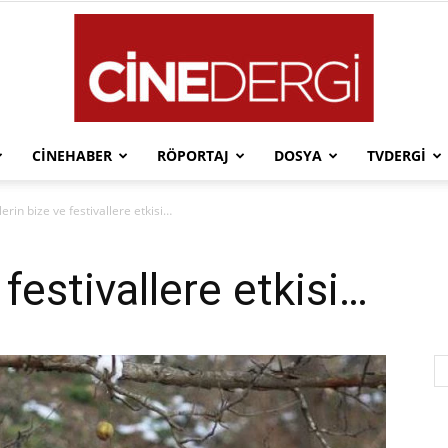
CINEHABER
RÖPORTAJ
DOSYA
TVDERGI
Cinedergi
erin bize ve festivallere etkisi…
 festivallere etkisi…