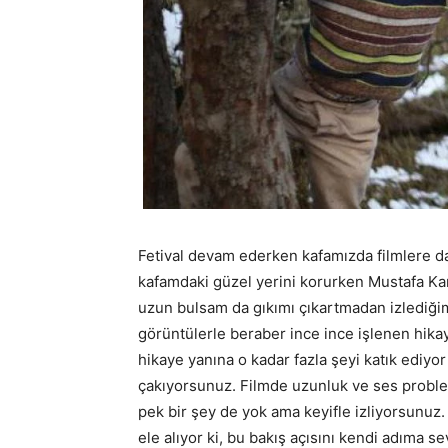
Fetival devam ederken kafamızda filmlere d
kafamdaki güzel yerini korurken Mustafa Kar
uzun bulsam da gıkımı çıkartmadan izlediğim 
görüntülerle beraber ince ince işlenen hikaye
hikaye yanına o kadar fazla şeyi katık ediyor
çakıyorsunuz. Filmde uzunluk ve ses proble
pek bir şey de yok ama keyifle izliyorsunuz
ele alıyor ki, bu bakış açısını kendi adıma s