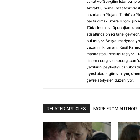
sanat ve ‘Sevgilim İstanbul’ p
Antrakt Sinema Gazetesi’nde ik
hazırlanan ‘Rejans Tarihi’ ve ‘
başta olmak üzere birçok şirket
Türk sineması röportajları yap
adı altında on iki tane ‘çevreci
bulunuyor. Sosyal medyada yolu
yazarın ilk romanı. Kaşif Karı
manifestosu özelliği taşıyor. TR
sinema dergisi cinedergi.com'u
yazılarını paylaştığı banubozde
üyesi olarak görev alıyor, sine
çevre atölyeleri düzenliyor.
RELATED ARTICLES
MORE FROM AUTHOR