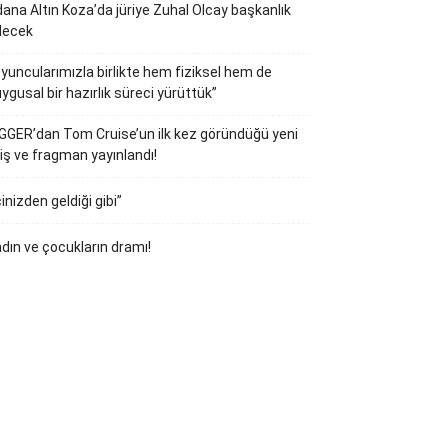
ana Altın Koza’da jüriye Zuhal Olcay başkanlık
decek
yuncularımızla birlikte hem fiziksel hem de
ygusal bir hazırlık süreci yürüttük”
GGER’dan Tom Cruise’un ilk kez göründüğü yeni
iş ve fragman yayınlandı!
çinizden geldiği gibi”
dın ve çocukların dramı!