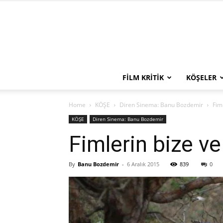
FILM KRITIK
KÖŞELER
Home
KÖŞE
Diren Sinema: Banu Bozdemir
Fiml
KÖŞE
Diren Sinema: Banu Bozdemir
Fimlerin bize ve
By
Banu Bozdemir
-
6 Aralık 2015
839
0