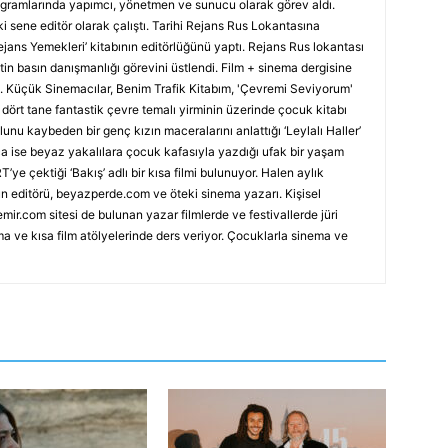
rogramlarında yapımcı, yönetmen ve sunucu olarak görev aldı.
i sene editör olarak çalıştı. Tarihi Rejans Rus Lokantasına
Rejans Yemekleri’ kitabının editörlüğünü yaptı. Rejans Rus lokantası
in basın danışmanlığı görevini üstlendi. Film + sinema dergisine
tı. Küçük Sinemacılar, Benim Trafik Kitabım, 'Çevremi Seviyorum'
’, dört tane fantastik çevre temalı yirminin üzerinde çocuk kitabı
nu kaybeden bir genç kızın maceralarını anlattığı ‘Leylalı Haller’
nca ise beyaz yakalılara çocuk kafasıyla yazdığı ufak bir yaşam
T’ye çektiği ‘Bakış’ adlı bir kısa filmi bulunuyor. Halen aylık
n editörü, beyazperde.com ve öteki sinema yazarı. Kişisel
mir.com sitesi de bulunan yazar filmlerde ve festivallerde jüri
ma ve kısa film atölyelerinde ders veriyor. Çocuklarla sinema ve