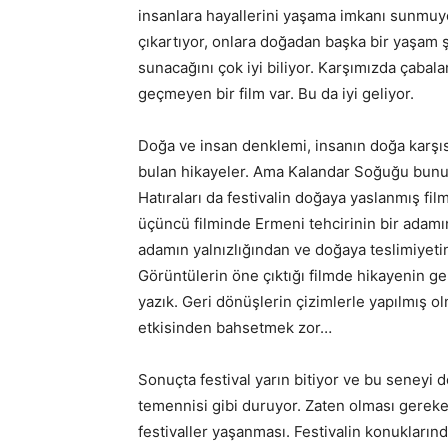
insanlara hayallerini yaşama imkanı sunmuyor,
çıkartıyor, onlara doğadan başka bir yaşam
sunacağını çok iyi biliyor. Karşımızda çaba
geçmeyen bir film var. Bu da iyi geliyor.
Doğa ve insan denklemi, insanın doğa karş
bulan hikayeler. Ama Kalandar Soğuğu bunu 
Hatıraları da festivalin doğaya yaslanmış fi
üçüncü filminde Ermeni tehcirinin bir adamı
adamın yalnızlığından ve doğaya teslimiyeti
Görüntülerin öne çıktığı filmde hikayenin gel
yazık. Geri dönüşlerin çizimlerle yapılmış ol
etkisinden bahsetmek zor…
Sonuçta festival yarın bitiyor ve bu seneyi de
temennisi gibi duruyor. Zaten olması gereken
festivaller yaşanması. Festivalin konukların