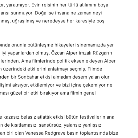
 yaratmıyor. Evin reisinin her türlü atılımını boşa
 şansı sunmuyor. Doğa ise insana ne zaman neyi
lanmış, uğraşılmış ve neredeyse her karesiyle boş
ısında onunla bütünleşme hikayeleri sinemamızda yer
iyi yapanlardan olmuş. Özcan Alper imzalı Rüzgarın
lmlerinden. Ama filmlerinde politik eksen ekleyen Alper
n üzerindeki etkilerini anlatmayı seçmiş. Filmde
nden bir Sonbahar etkisi almadım desem yalan olur.
işimi aksıyor, etkilemiyor ve bizi içine çekemiyor ne
ması güzel bir etki bırakıyor ama filmin genel
 kazasız belasız atlattık etkisi bütün festivallerin ana
 de kısıtlamasız, sansürsüz, yalansız yanlışsız
dan biri olan Vanessa Redgrave basın toplantısında bize