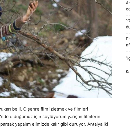
Ad
e
“O
du
DI
af
“İ
Ka
yukarı belli. O şehre film izletmek ve filmleri
’nde olduğumuz için söylüyorum yarışan filmlerin
rsak yapalım elimizde kalır gibi duruyor. Antalya iki